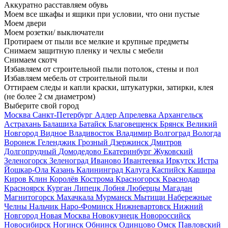
Аккуратно расставляем обувь
Моем все шкафы и ящики при условии, что они пустые
Моем двери
Моем розетки/ выключатели
Протираем от пыли все мелкие и крупные предметы
Снимаем защитную пленку и чехлы с мебели
Снимаем скотч
Избавляем от строительной пыли потолок, стены и пол
Избавляем мебель от строительной пыли
Оттираем следы и капли краски, штукатурки, затирки, клея
(не более 2 см диаметром)
Выберите свой город
Москва
Санкт-Петербург
Адлер
Апрелевка
Архангельск
Астрахань
Балашиха
Батайск
Благовещенск
Брянск
Великий
Новгород
Видное
Владивосток
Владимир
Волгоград
Вологда
Воронеж
Геленджик
Грозный
Дзержинск
Дмитров
Долгопрудный
Домодедово
Екатеринбург
Жуковский
Зеленогорск
Зеленоград
Иваново
Ивантеевка
Иркутск
Истра
Йошкар-Ола
Казань
Калининград
Калуга
Каспийск
Кашира
Киров
Клин
Королёв
Кострома
Красногорск
Краснодар
Красноярск
Курган
Липецк
Лобня
Люберцы
Магадан
Магнитогорск
Махачкала
Мурманск
Мытищи
Набережные
Челны
Нальчик
Наро-Фоминск
Нижневартовск
Нижний
Новгород
Новая Москва
Новокузнецк
Новороссийск
Новосибирск
Ногинск
Обнинск
Одинцово
Омск
Павловский