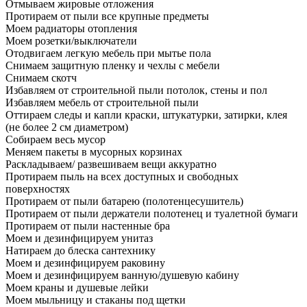
Отмываем жировые отложения
Протираем от пыли все крупные предметы
Моем радиаторы отопления
Моем розетки/выключатели
Отодвигаем легкую мебель при мытье пола
Снимаем защитную пленку и чехлы с мебели
Снимаем скотч
Избавляем от строительной пыли потолок, стены и пол
Избавляем мебель от строительной пыли
Оттираем следы и капли краски, штукатурки, затирки, клея
(не более 2 см диаметром)
Собираем весь мусор
Меняем пакеты в мусорных корзинах
Раскладываем/ развешиваем вещи аккуратно
Протираем пыль на всех доступных и свободных
поверхностях
Протираем от пыли батарею (полотенцесушитель)
Протираем от пыли держатели полотенец и туалетной бумаги
Протираем от пыли настенные бра
Моем и дезинфицируем унитаз
Натираем до блеска сантехнику
Моем и дезинфицируем раковину
Моем и дезинфицируем ванную/душевую кабину
Моем краны и душевые лейки
Моем мыльницу и стаканы под щетки