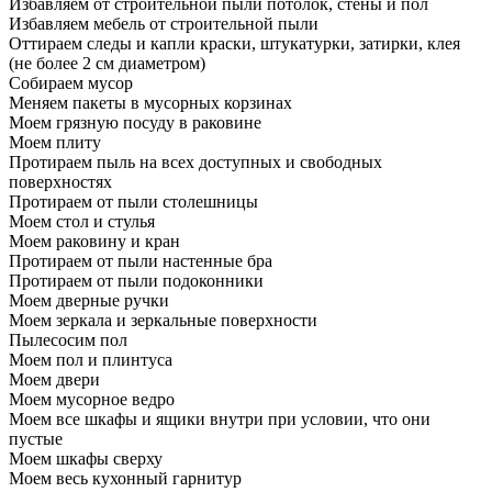
Избавляем от строительной пыли потолок, стены и пол
Избавляем мебель от строительной пыли
Оттираем следы и капли краски, штукатурки, затирки, клея
(не более 2 см диаметром)
Собираем мусор
Меняем пакеты в мусорных корзинах
Моем грязную посуду в раковине
Моем плиту
Протираем пыль на всех доступных и свободных
поверхностях
Протираем от пыли столешницы
Моем стол и стулья
Моем раковину и кран
Протираем от пыли настенные бра
Протираем от пыли подоконники
Моем дверные ручки
Моем зеркала и зеркальные поверхности
Пылесосим пол
Моем пол и плинтуса
Моем двери
Моем мусорное ведро
Моем все шкафы и ящики внутри при условии, что они
пустые
Моем шкафы сверху
Моем весь кухонный гарнитур