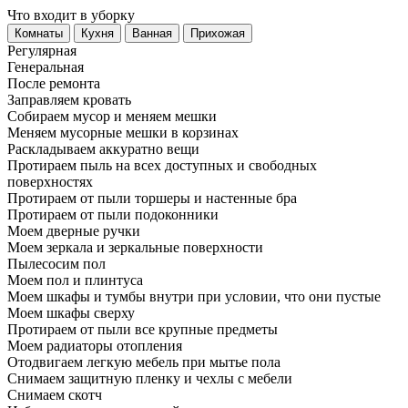
Что входит в уборку
Регу­лярная
Гене­ральная
После ремонта
Заправляем кровать
Собираем мусор и меняем мешки
Меняем мусорные мешки в корзинах
Раскладываем аккуратно вещи
Протираем пыль на всех доступных и свободных
поверхностях
Протираем от пыли торшеры и настенные бра
Протираем от пыли подоконники
Моем дверные ручки
Моем зеркала и зеркальные поверхности
Пылесосим пол
Моем пол и плинтуса
Моем шкафы и тумбы внутри при условии, что они пустые
Моем шкафы сверху
Протираем от пыли все крупные предметы
Моем радиаторы отопления
Отодвигаем легкую мебель при мытье пола
Снимаем защитную пленку и чехлы с мебели
Снимаем скотч