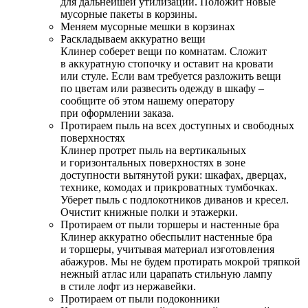
для дальнейшей утилизации. Положит новые
мусорные пакеты в корзины.
Меняем мусорные мешки в корзинах
Раскладываем аккуратно вещи
Клинер соберет вещи по комнатам. Сложит
в аккуратную стопочку и оставит на кровати
или стуле. Если вам требуется разложить вещи
по цветам или развесить одежду в шкафу –
сообщите об этом нашему оператору
при оформлении заказа.
Протираем пыль на всех доступных и свободных
поверхностях
Клинер протрет пыль на вертикальных
и горизонтальных поверхностях в зоне
доступности вытянутой руки: шкафах, дверцах,
технике, комодах и прикроватных тумбочках.
Уберет пыль с подлокотников диванов и кресел.
Очистит книжные полки и этажерки.
Протираем от пыли торшеры и настенные бра
Клинер аккуратно обеспылит настенные бра
и торшеры, учитывая материал изготовления
абажуров. Мы не будем протирать мокрой тряпкой
нежный атлас или царапать стильную лампу
в стиле лофт из нержавейки.
Протираем от пыли подоконники