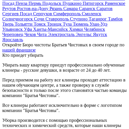
Посад
Пенза
Пермь
Подольск
Пушкино
Пятигорск
Раменское
Реутов
Ростов-на-Дону
Рязань
Самара
Саранск
Саратов
Сергиев Посад
Серпухов
Симферополь
Смоленск
Солнечногорск
Сочи
Ставрополь
Ступино
Таганрог
Тамбов
Тверь
Тольятти
Томск
Троицк
Тула
Тюмень
Улан-Удэ
Ульяновск
Уфа
Ханты-Мансийск
Химки
Челябинск
Череповец
Чехов
Чита
Электросталь
Энгельс
Якутск
Ярославль
Откройте Бюро чистоты Братьев Чистовых в своем городе по
нашей франшизе
Кто приедет убирать
Убирать вашу квартиру приедут профессионально обученные
клинеры - русские девушки, в возрасте от 24 до 40 лет.
Перед приемом на работу все клинеры проходят аттестацию в
нашем обучающем центре, а также проверку в службе
безопасности и только после этого становятся частью команды
компании "Братья Чистовы".
Все клинеры работают исключительно в форме с логотипом
компании "Братья Чистовы".
Уборка производится с помощью профессиональных
технических и химический средств, которые наши клинеры