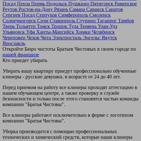
Посад
Пенза
Пермь
Подольск
Пушкино
Пятигорск
Раменское
Реутов
Ростов-на-Дону
Рязань
Самара
Саранск
Саратов
Сергиев Посад
Серпухов
Симферополь
Смоленск
Солнечногорск
Сочи
Ставрополь
Ступино
Таганрог
Тамбов
Тверь
Тольятти
Томск
Троицк
Тула
Тюмень
Улан-Удэ
Ульяновск
Уфа
Ханты-Мансийск
Химки
Челябинск
Череповец
Чехов
Чита
Электросталь
Энгельс
Якутск
Ярославль
Откройте Бюро чистоты Братьев Чистовых в своем городе по
нашей франшизе
Кто приедет убирать
Убирать вашу квартиру приедут профессионально обученные
клинеры - русские девушки, в возрасте от 24 до 40 лет.
Перед приемом на работу все клинеры проходят аттестацию в
нашем обучающем центре, а также проверку в службе
безопасности и только после этого становятся частью команды
компании "Братья Чистовы".
Все клинеры работают исключительно в форме с логотипом
компании "Братья Чистовы".
Уборка производится с помощью профессиональных
технических и химический средств, которые наши клинеры