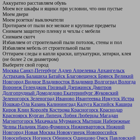
Аккуратно расставляем обувь
Моем все шкафы и ящики при условии, что они пустые
Моем двери
Моем розетки/ выключатели
Протираем от пыли все мелкие и крупные предметы
Снимаем защитную пленку и чехлы с мебели
Снимаем скотч
Избавляем от строительной пыли потолок, стены и пол
Избавляем мебель от строительной пыли
Оттираем следы и капли краски, штукатурки, затирки, клея
(не более 2 см диаметром)
Выберите свой город
Москва
Санкт-Петербург
Адлер
Апрелевка
Архангельск
Астрахань
Балашиха
Батайск
Благовещенск
Брянск
Великий
Новгород
Видное
Владивосток
Владимир
Волгоград
Вологда
Воронеж
Геленджик
Грозный
Дзержинск
Дмитров
Долгопрудный
Домодедово
Екатеринбург
Жуковский
Зеленогорск
Зеленоград
Иваново
Ивантеевка
Иркутск
Истра
Йошкар-Ола
Казань
Калининград
Калуга
Каспийск
Кашира
Киров
Клин
Королёв
Кострома
Красногорск
Краснодар
Красноярск
Курган
Липецк
Лобня
Люберцы
Магадан
Магнитогорск
Махачкала
Мурманск
Мытищи
Набережные
Челны
Нальчик
Наро-Фоминск
Нижневартовск
Нижний
Новгород
Новая Москва
Новокузнецк
Новороссийск
Новосибирск
Ногинск
Обнинск
Одинцово
Омск
Павловский