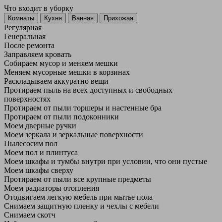
Что входит в уборку
Регу­лярная
Гене­ральная
После ремонта
Заправляем кровать
Собираем мусор и меняем мешки
Меняем мусорные мешки в корзинах
Раскладываем аккуратно вещи
Протираем пыль на всех доступных и свободных
поверхностях
Протираем от пыли торшеры и настенные бра
Протираем от пыли подоконники
Моем дверные ручки
Моем зеркала и зеркальные поверхности
Пылесосим пол
Моем пол и плинтуса
Моем шкафы и тумбы внутри при условии, что они пустые
Моем шкафы сверху
Протираем от пыли все крупные предметы
Моем радиаторы отопления
Отодвигаем легкую мебель при мытье пола
Снимаем защитную пленку и чехлы с мебели
Снимаем скотч