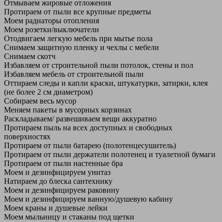
Отмываем жировые отложения
Протираем от пыли все крупные предметы
Моем радиаторы отопления
Моем розетки/выключатели
Отодвигаем легкую мебель при мытье пола
Снимаем защитную пленку и чехлы с мебели
Снимаем скотч
Избавляем от строительной пыли потолок, стены и пол
Избавляем мебель от строительной пыли
Оттираем следы и капли краски, штукатурки, затирки, клея
(не более 2 см диаметром)
Собираем весь мусор
Меняем пакеты в мусорных корзинах
Раскладываем/ развешиваем вещи аккуратно
Протираем пыль на всех доступных и свободных
поверхностях
Протираем от пыли батарею (полотенцесушитель)
Протираем от пыли держатели полотенец и туалетной бумаги
Протираем от пыли настенные бра
Моем и дезинфицируем унитаз
Натираем до блеска сантехнику
Моем и дезинфицируем раковину
Моем и дезинфицируем ванную/душевую кабину
Моем краны и душевые лейки
Моем мыльницу и стаканы под щетки