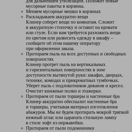
для дальнейшей утилизации. Положит новые
мусорные пакеты в корзины.
Меняем мусорные мешки в корзинах
Раскладываем аккуратно вещи
Клинер соберет вещи по комнатам. Сложит
в аккуратную стопочку и оставит на кровати
или стуле. Если вам требуется разложить вещи
по цветам или развесить одежду в шкафу –
сообщите об этом нашему оператору
при оформлении заказа.
Протираем пыль на всех доступных и свободных
поверхностях
Клинер протрет пыль на вертикальных
и горизонтальных поверхностях в зоне
доступности вытянутой руки: шкафах, дверцах,
технике, комодах и прикроватных тумбочках.
Уберет пыль с подлокотников диванов и кресел.
Очистит книжные полки и этажерки.
Протираем от пыли торшеры и настенные бра
Клинер аккуратно обеспылит настенные бра
и торшеры, учитывая материал изготовления
абажуров. Мы не будем протирать мокрой тряпкой
нежный атлас или царапать стильную лампу
в стиле лофт из нержавейки.
Протираем от пыли подоконники