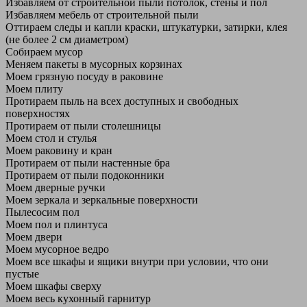
Избавляем от строительной пыли потолок, стены и пол
Избавляем мебель от строительной пыли
Оттираем следы и капли краски, штукатурки, затирки, клея
(не более 2 см диаметром)
Собираем мусор
Меняем пакеты в мусорных корзинах
Моем грязную посуду в раковине
Моем плиту
Протираем пыль на всех доступных и свободных
поверхностях
Протираем от пыли столешницы
Моем стол и стулья
Моем раковину и кран
Протираем от пыли настенные бра
Протираем от пыли подоконники
Моем дверные ручки
Моем зеркала и зеркальные поверхности
Пылесосим пол
Моем пол и плинтуса
Моем двери
Моем мусорное ведро
Моем все шкафы и ящики внутри при условии, что они
пустые
Моем шкафы сверху
Моем весь кухонный гарнитур