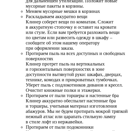
для дальнейшей утилизации. Положит новые
мусорные пакеты в корзины.
Меняем мусорные мешки в корзинах
Раскладываем аккуратно вещи
Клинер соберет вещи по комнатам. Сложит
в аккуратную стопочку и оставит на кровати
или стуле. Если вам требуется разложить вещи
по цветам или развесить одежду в шкафу –
сообщите об этом нашему оператору
при оформлении заказа.
Протираем пыль на всех доступных и свободных
поверхностях
Клинер протрет пыль на вертикальных
и горизонтальных поверхностях в зоне
доступности вытянутой руки: шкафах, дверцах,
технике, комодах и прикроватных тумбочках.
Уберет пыль с подлокотников диванов и кресел.
Очистит книжные полки и этажерки.
Протираем от пыли торшеры и настенные бра
Клинер аккуратно обеспылит настенные бра
и торшеры, учитывая материал изготовления
абажуров. Мы не будем протирать мокрой тряпкой
нежный атлас или царапать стильную лампу
в стиле лофт из нержавейки.
Протираем от пыли подоконники