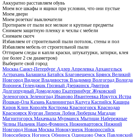
Аккуратно расставляем обувь
Моем все шкафы и ящики при условии, что они пустые
Моем двери
Моем розетки/ выключатели
Протираем от пыли все мелкие и крупные предметы
Снимаем защитную пленку и чехлы с мебели
Снимаем скотч
Избавляем от строительной пыли потолок, стены и пол
Избавляем мебель от строительной пыли
Оттираем следы и капли краски, штукатурки, затирки, клея
(не более 2 см диаметром)
Выберите свой город
Москва
Санкт-Петербург
Адлер
Апрелевка
Архангельск
Астрахань
Балашиха
Батайск
Благовещенск
Брянск
Великий
Новгород
Видное
Владивосток
Владимир
Волгоград
Вологда
Воронеж
Геленджик
Грозный
Дзержинск
Дмитров
Долгопрудный
Домодедово
Екатеринбург
Жуковский
Зеленогорск
Зеленоград
Иваново
Ивантеевка
Иркутск
Истра
Йошкар-Ола
Казань
Калининград
Калуга
Каспийск
Кашира
Киров
Клин
Королёв
Кострома
Красногорск
Краснодар
Красноярск
Курган
Липецк
Лобня
Люберцы
Магадан
Магнитогорск
Махачкала
Мурманск
Мытищи
Набережные
Челны
Нальчик
Наро-Фоминск
Нижневартовск
Нижний
Новгород
Новая Москва
Новокузнецк
Новороссийск
Новосибирск
Ногинск
Обнинск
Одинцово
Омск
Павловский