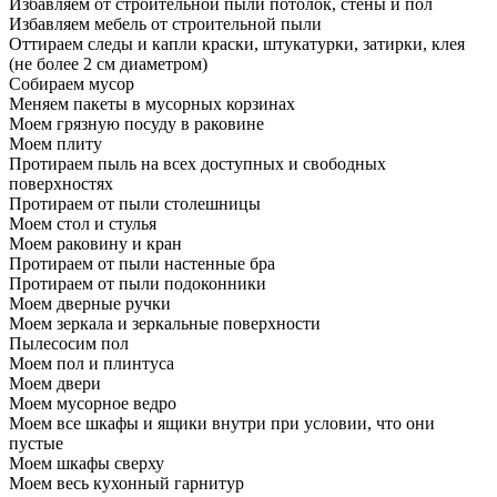
Избавляем от строительной пыли потолок, стены и пол
Избавляем мебель от строительной пыли
Оттираем следы и капли краски, штукатурки, затирки, клея
(не более 2 см диаметром)
Собираем мусор
Меняем пакеты в мусорных корзинах
Моем грязную посуду в раковине
Моем плиту
Протираем пыль на всех доступных и свободных
поверхностях
Протираем от пыли столешницы
Моем стол и стулья
Моем раковину и кран
Протираем от пыли настенные бра
Протираем от пыли подоконники
Моем дверные ручки
Моем зеркала и зеркальные поверхности
Пылесосим пол
Моем пол и плинтуса
Моем двери
Моем мусорное ведро
Моем все шкафы и ящики внутри при условии, что они
пустые
Моем шкафы сверху
Моем весь кухонный гарнитур