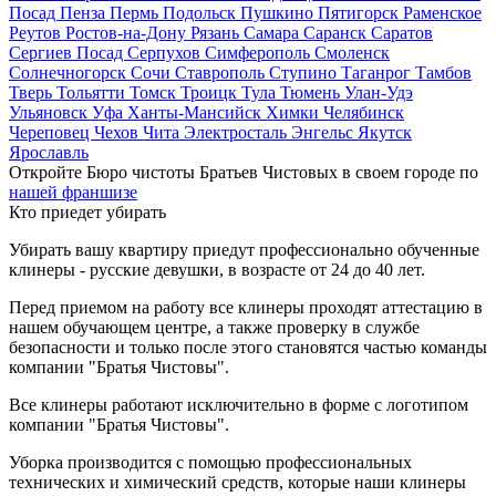
Посад
Пенза
Пермь
Подольск
Пушкино
Пятигорск
Раменское
Реутов
Ростов-на-Дону
Рязань
Самара
Саранск
Саратов
Сергиев Посад
Серпухов
Симферополь
Смоленск
Солнечногорск
Сочи
Ставрополь
Ступино
Таганрог
Тамбов
Тверь
Тольятти
Томск
Троицк
Тула
Тюмень
Улан-Удэ
Ульяновск
Уфа
Ханты-Мансийск
Химки
Челябинск
Череповец
Чехов
Чита
Электросталь
Энгельс
Якутск
Ярославль
Откройте Бюро чистоты Братьев Чистовых в своем городе по
нашей франшизе
Кто приедет убирать
Убирать вашу квартиру приедут профессионально обученные
клинеры - русские девушки, в возрасте от 24 до 40 лет.
Перед приемом на работу все клинеры проходят аттестацию в
нашем обучающем центре, а также проверку в службе
безопасности и только после этого становятся частью команды
компании "Братья Чистовы".
Все клинеры работают исключительно в форме с логотипом
компании "Братья Чистовы".
Уборка производится с помощью профессиональных
технических и химический средств, которые наши клинеры