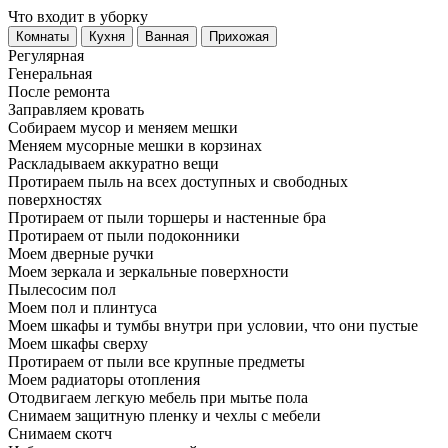
Что входит в уборку
Регу­лярная
Гене­ральная
После ремонта
Заправляем кровать
Собираем мусор и меняем мешки
Меняем мусорные мешки в корзинах
Раскладываем аккуратно вещи
Протираем пыль на всех доступных и свободных
поверхностях
Протираем от пыли торшеры и настенные бра
Протираем от пыли подоконники
Моем дверные ручки
Моем зеркала и зеркальные поверхности
Пылесосим пол
Моем пол и плинтуса
Моем шкафы и тумбы внутри при условии, что они пустые
Моем шкафы сверху
Протираем от пыли все крупные предметы
Моем радиаторы отопления
Отодвигаем легкую мебель при мытье пола
Снимаем защитную пленку и чехлы с мебели
Снимаем скотч