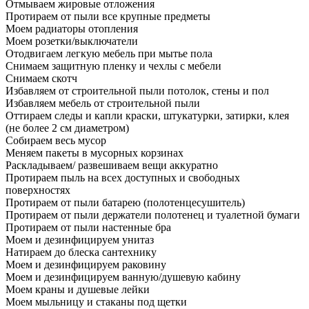
Отмываем жировые отложения
Протираем от пыли все крупные предметы
Моем радиаторы отопления
Моем розетки/выключатели
Отодвигаем легкую мебель при мытье пола
Снимаем защитную пленку и чехлы с мебели
Снимаем скотч
Избавляем от строительной пыли потолок, стены и пол
Избавляем мебель от строительной пыли
Оттираем следы и капли краски, штукатурки, затирки, клея
(не более 2 см диаметром)
Собираем весь мусор
Меняем пакеты в мусорных корзинах
Раскладываем/ развешиваем вещи аккуратно
Протираем пыль на всех доступных и свободных
поверхностях
Протираем от пыли батарею (полотенцесушитель)
Протираем от пыли держатели полотенец и туалетной бумаги
Протираем от пыли настенные бра
Моем и дезинфицируем унитаз
Натираем до блеска сантехнику
Моем и дезинфицируем раковину
Моем и дезинфицируем ванную/душевую кабину
Моем краны и душевые лейки
Моем мыльницу и стаканы под щетки