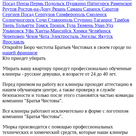
Посад
Пенза
Пермь
Подольск
Пушкино
Пятигорск
Раменское
Реутов
Ростов-на-Дону
Рязань
Самара
Саранск
Саратов
Сергиев Посад
Серпухов
Симферополь
Смоленск
Солнечногорск
Сочи
Ставрополь
Ступино
Таганрог
Тамбов
Тверь
Тольятти
Томск
Троицк
Тула
Тюмень
Улан-Удэ
Ульяновск
Уфа
Ханты-Мансийск
Химки
Челябинск
Череповец
Чехов
Чита
Электросталь
Энгельс
Якутск
Ярославль
Откройте Бюро чистоты Братьев Чистовых в своем городе по
нашей франшизе
Кто приедет убирать
Убирать вашу квартиру приедут профессионально обученные
клинеры - русские девушки, в возрасте от 24 до 40 лет.
Перед приемом на работу все клинеры проходят аттестацию в
нашем обучающем центре, а также проверку в службе
безопасности и только после этого становятся частью команды
компании "Братья Чистовы".
Все клинеры работают исключительно в форме с логотипом
компании "Братья Чистовы".
Уборка производится с помощью профессиональных
технических и химический средств, которые наши клинеры