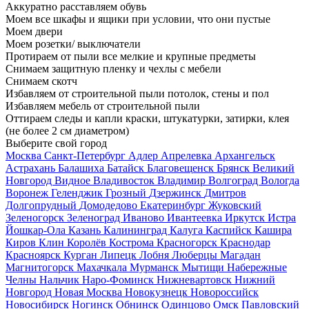
Аккуратно расставляем обувь
Моем все шкафы и ящики при условии, что они пустые
Моем двери
Моем розетки/ выключатели
Протираем от пыли все мелкие и крупные предметы
Снимаем защитную пленку и чехлы с мебели
Снимаем скотч
Избавляем от строительной пыли потолок, стены и пол
Избавляем мебель от строительной пыли
Оттираем следы и капли краски, штукатурки, затирки, клея
(не более 2 см диаметром)
Выберите свой город
Москва
Санкт-Петербург
Адлер
Апрелевка
Архангельск
Астрахань
Балашиха
Батайск
Благовещенск
Брянск
Великий
Новгород
Видное
Владивосток
Владимир
Волгоград
Вологда
Воронеж
Геленджик
Грозный
Дзержинск
Дмитров
Долгопрудный
Домодедово
Екатеринбург
Жуковский
Зеленогорск
Зеленоград
Иваново
Ивантеевка
Иркутск
Истра
Йошкар-Ола
Казань
Калининград
Калуга
Каспийск
Кашира
Киров
Клин
Королёв
Кострома
Красногорск
Краснодар
Красноярск
Курган
Липецк
Лобня
Люберцы
Магадан
Магнитогорск
Махачкала
Мурманск
Мытищи
Набережные
Челны
Нальчик
Наро-Фоминск
Нижневартовск
Нижний
Новгород
Новая Москва
Новокузнецк
Новороссийск
Новосибирск
Ногинск
Обнинск
Одинцово
Омск
Павловский