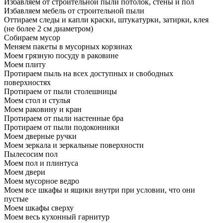
Избавляем от строительной пыли потолок, стены и пол
Избавляем мебель от строительной пыли
Оттираем следы и капли краски, штукатурки, затирки, клея
(не более 2 см диаметром)
Собираем мусор
Меняем пакеты в мусорных корзинах
Моем грязную посуду в раковине
Моем плиту
Протираем пыль на всех доступных и свободных
поверхностях
Протираем от пыли столешницы
Моем стол и стулья
Моем раковину и кран
Протираем от пыли настенные бра
Протираем от пыли подоконники
Моем дверные ручки
Моем зеркала и зеркальные поверхности
Пылесосим пол
Моем пол и плинтуса
Моем двери
Моем мусорное ведро
Моем все шкафы и ящики внутри при условии, что они
пустые
Моем шкафы сверху
Моем весь кухонный гарнитур