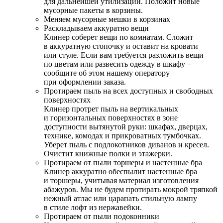
для дальнейшей утилизации. Положит новые
мусорные пакеты в корзины.
Меняем мусорные мешки в корзинах
Раскладываем аккуратно вещи
Клинер соберет вещи по комнатам. Сложит
в аккуратную стопочку и оставит на кровати
или стуле. Если вам требуется разложить вещи
по цветам или развесить одежду в шкафу –
сообщите об этом нашему оператору
при оформлении заказа.
Протираем пыль на всех доступных и свободных
поверхностях
Клинер протрет пыль на вертикальных
и горизонтальных поверхностях в зоне
доступности вытянутой руки: шкафах, дверцах,
технике, комодах и прикроватных тумбочках.
Уберет пыль с подлокотников диванов и кресел.
Очистит книжные полки и этажерки.
Протираем от пыли торшеры и настенные бра
Клинер аккуратно обеспылит настенные бра
и торшеры, учитывая материал изготовления
абажуров. Мы не будем протирать мокрой тряпкой
нежный атлас или царапать стильную лампу
в стиле лофт из нержавейки.
Протираем от пыли подоконники