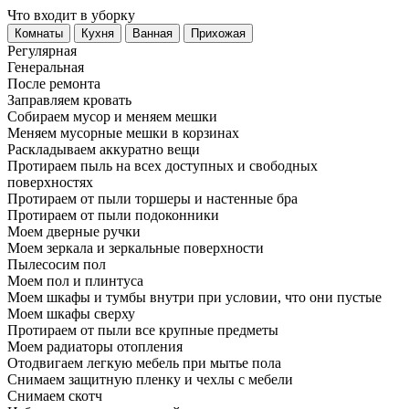
Что входит в уборку
Регу­лярная
Гене­ральная
После ремонта
Заправляем кровать
Собираем мусор и меняем мешки
Меняем мусорные мешки в корзинах
Раскладываем аккуратно вещи
Протираем пыль на всех доступных и свободных
поверхностях
Протираем от пыли торшеры и настенные бра
Протираем от пыли подоконники
Моем дверные ручки
Моем зеркала и зеркальные поверхности
Пылесосим пол
Моем пол и плинтуса
Моем шкафы и тумбы внутри при условии, что они пустые
Моем шкафы сверху
Протираем от пыли все крупные предметы
Моем радиаторы отопления
Отодвигаем легкую мебель при мытье пола
Снимаем защитную пленку и чехлы с мебели
Снимаем скотч