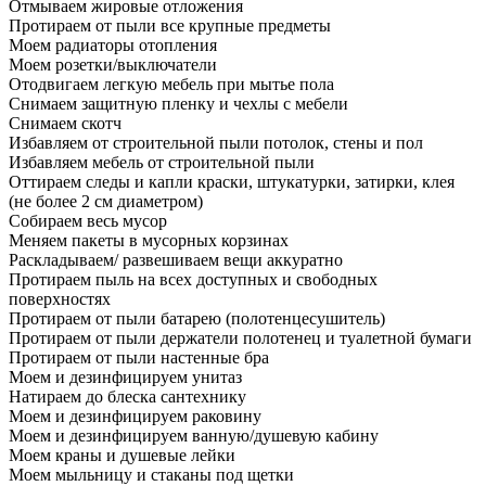
Отмываем жировые отложения
Протираем от пыли все крупные предметы
Моем радиаторы отопления
Моем розетки/выключатели
Отодвигаем легкую мебель при мытье пола
Снимаем защитную пленку и чехлы с мебели
Снимаем скотч
Избавляем от строительной пыли потолок, стены и пол
Избавляем мебель от строительной пыли
Оттираем следы и капли краски, штукатурки, затирки, клея
(не более 2 см диаметром)
Собираем весь мусор
Меняем пакеты в мусорных корзинах
Раскладываем/ развешиваем вещи аккуратно
Протираем пыль на всех доступных и свободных
поверхностях
Протираем от пыли батарею (полотенцесушитель)
Протираем от пыли держатели полотенец и туалетной бумаги
Протираем от пыли настенные бра
Моем и дезинфицируем унитаз
Натираем до блеска сантехнику
Моем и дезинфицируем раковину
Моем и дезинфицируем ванную/душевую кабину
Моем краны и душевые лейки
Моем мыльницу и стаканы под щетки