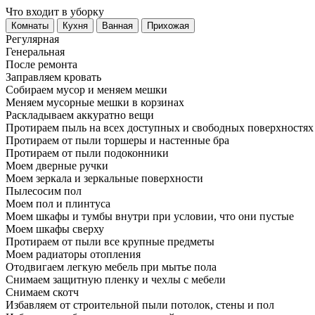
Что входит в уборку
Регу­лярная
Гене­ральная
После ремонта
Заправляем кровать
Собираем мусор и меняем мешки
Меняем мусорные мешки в корзинах
Раскладываем аккуратно вещи
Протираем пыль на всех доступных и свободных поверхностях
Протираем от пыли торшеры и настенные бра
Протираем от пыли подоконники
Моем дверные ручки
Моем зеркала и зеркальные поверхности
Пылесосим пол
Моем пол и плинтуса
Моем шкафы и тумбы внутри при условии, что они пустые
Моем шкафы сверху
Протираем от пыли все крупные предметы
Моем радиаторы отопления
Отодвигаем легкую мебель при мытье пола
Снимаем защитную пленку и чехлы с мебели
Снимаем скотч
Избавляем от строительной пыли потолок, стены и пол