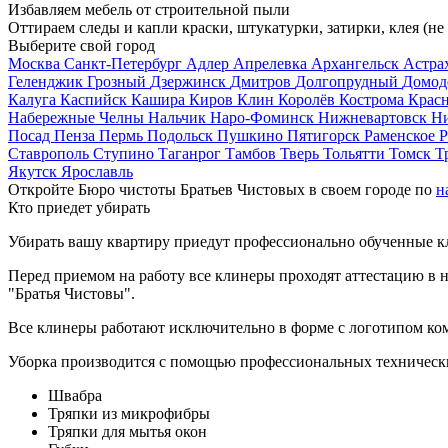
Избавляем мебель от строительной пыли
Оттираем следы и капли краски, штукатурки, затирки, клея (не
Выберите свой город
Москва
Санкт-Петербург
Адлер
Апрелевка
Архангельск
Астра
Геленджик
Грозный
Дзержинск
Дмитров
Долгопрудный
Домод
Калуга
Каспийск
Кашира
Киров
Клин
Королёв
Кострома
Крас
Набережные Челны
Нальчик
Наро-Фоминск
Нижневартовск
Н
Посад
Пенза
Пермь
Подольск
Пушкино
Пятигорск
Раменское
Р
Ставрополь
Ступино
Таганрог
Тамбов
Тверь
Тольятти
Томск
Т
Якутск
Ярославль
Откройте Бюро чистоты Братьев Чистовых в своем городе по
н
Кто приедет убирать
Убирать вашу квартиру приедут профессионально обученные клин
Перед приемом на работу все клинеры проходят аттестацию в н
"Братья Чистовы".
Все клинеры работают исключительно в форме с логотипом ко
Уборка производится с помощью профессиональных технически
Швабра
Тряпки из микрофибры
Тряпки для мытья окон