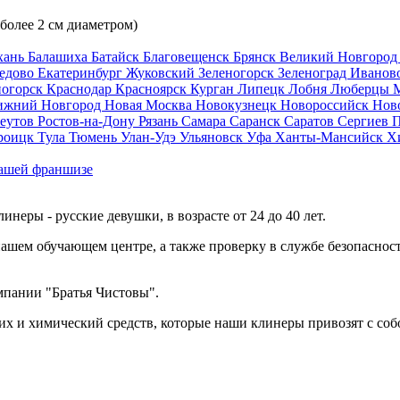
 более 2 см диаметром)
хань
Балашиха
Батайск
Благовещенск
Брянск
Великий Новгоро
едово
Екатеринбург
Жуковский
Зеленогорск
Зеленоград
Иванов
ногорск
Краснодар
Красноярск
Курган
Липецк
Лобня
Люберцы
ижний Новгород
Новая Москва
Новокузнецк
Новороссийск
Нов
еутов
Ростов-на-Дону
Рязань
Самара
Саранск
Саратов
Сергиев 
роицк
Тула
Тюмень
Улан-Удэ
Ульяновск
Уфа
Ханты-Мансийск
Х
ашей франшизе
еры - русские девушки, в возрасте от 24 до 40 лет.
ашем обучающем центре, а также проверку в службе безопасност
мпании "Братья Чистовы".
х и химический средств, которые наши клинеры привозят с соб