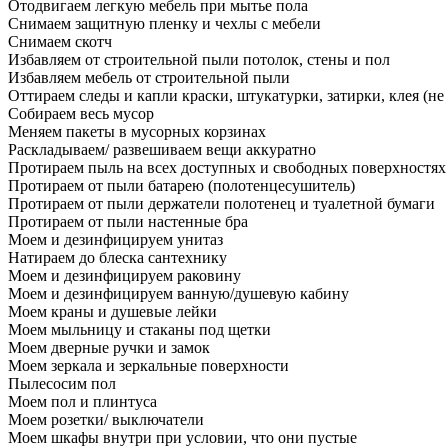
Отодвигаем легкую мебель при мытье пола
Снимаем защитную пленку и чехлы с мебели
Снимаем скотч
Избавляем от строительной пыли потолок, стены и пол
Избавляем мебель от строительной пыли
Оттираем следы и капли краски, штукатурки, затирки, клея (не
Собираем весь мусор
Меняем пакеты в мусорных корзинах
Раскладываем/ развешиваем вещи аккуратно
Протираем пыль на всех доступных и свободных поверхностях
Протираем от пыли батарею (полотенцесушитель)
Протираем от пыли держатели полотенец и туалетной бумаги
Протираем от пыли настенные бра
Моем и дезинфицируем унитаз
Натираем до блеска сантехнику
Моем и дезинфицируем раковину
Моем и дезинфицируем ванную/душевую кабину
Моем краны и душевые лейки
Моем мыльницу и стаканы под щетки
Моем дверные ручки и замок
Моем зеркала и зеркальные поверхности
Пылесосим пол
Моем пол и плинтуса
Моем розетки/ выключатели
Моем шкафы внутри при условии, что они пустые