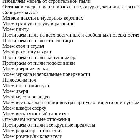
Избавляем мебель от строительной пыли
Оттираем следы и капли краски, штукатурки, затирки, клея (не
Собираем мусор
Меняем пакеты в мусорных корзинах
Моем грязную посуду в раковине
Моем плиту
Протираем пыль на всех доступных и свободных поверхностях
Протираем от пыли столешницы
Моем стол и стулья
Моем раковину и кран
Протираем от пыли настенные бра
Протираем от пыли подоконники
Моем дверные ручки
Моем зеркала и зеркальные поверхности
Пылесосим пол
Моем пол и плинтуса
Моем двери
Моем мусорное ведро
Моем все шкафы и ящики внутри при условии, что они пустые
Моем шкафы сверху
Моем весь кухонный гарнитур
Отмываем жировые отложения
Протираем от пыли все крупные предметы
Моем радиаторы отопления
Моем розетки/выключатели