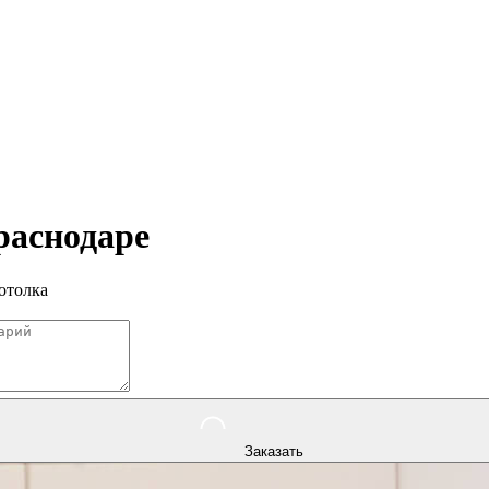
раснодаре
отолка
Заказать