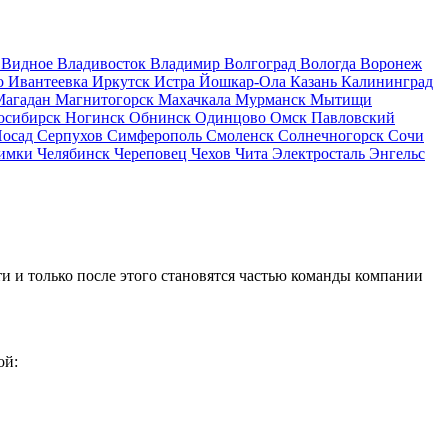
д
Видное
Владивосток
Владимир
Волгоград
Вологда
Воронеж
о
Ивантеевка
Иркутск
Истра
Йошкар-Ола
Казань
Калининград
Магадан
Магнитогорск
Махачкала
Мурманск
Мытищи
осибирск
Ногинск
Обнинск
Одинцово
Омск
Павловский
Посад
Серпухов
Симферополь
Смоленск
Солнечногорск
Сочи
имки
Челябинск
Череповец
Чехов
Чита
Электросталь
Энгельс
и и только после этого становятся частью команды компании
ой: