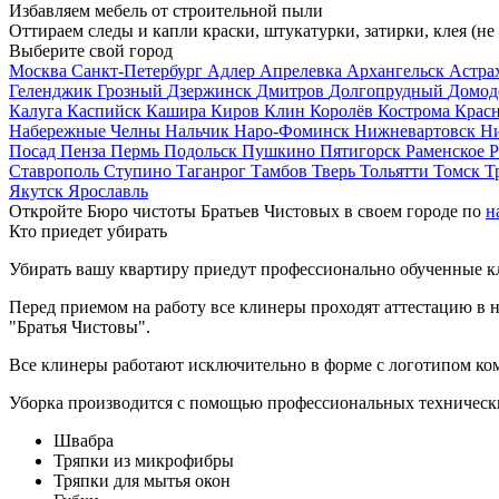
Избавляем мебель от строительной пыли
Оттираем следы и капли краски, штукатурки, затирки, клея (не
Выберите свой город
Москва
Санкт-Петербург
Адлер
Апрелевка
Архангельск
Астра
Геленджик
Грозный
Дзержинск
Дмитров
Долгопрудный
Домод
Калуга
Каспийск
Кашира
Киров
Клин
Королёв
Кострома
Крас
Набережные Челны
Нальчик
Наро-Фоминск
Нижневартовск
Н
Посад
Пенза
Пермь
Подольск
Пушкино
Пятигорск
Раменское
Р
Ставрополь
Ступино
Таганрог
Тамбов
Тверь
Тольятти
Томск
Т
Якутск
Ярославль
Откройте Бюро чистоты Братьев Чистовых в своем городе по
н
Кто приедет убирать
Убирать вашу квартиру приедут профессионально обученные клин
Перед приемом на работу все клинеры проходят аттестацию в н
"Братья Чистовы".
Все клинеры работают исключительно в форме с логотипом ко
Уборка производится с помощью профессиональных технически
Швабра
Тряпки из микрофибры
Тряпки для мытья окон