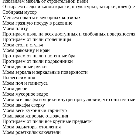
Избавляем мебель от строительной пыли
Оттираем следы и капли краски, штукатурки, затирки, клея (не
Собираем мусор
Меняем пакеты в мусорных корзинах
Моем грязную посуду в раковине
Моем плиту
Протираем пыль на всех доступных и свободных поверхностях
Протираем от пыли столешницы
Моем стол и стулья
Моем раковину и кран
Протираем от пыли настенные бра
Протираем от пыли подоконники
Моем дверные ручки
Моем зеркала и зеркальные поверхности
Пылесосим пол
Моем пол и плинтуса
Моем двери
Моем мусорное ведро
Моем все шкафы и ящики внутри при условии, что они пустые
Моем шкафы сверху
Моем весь кухонный гарнитур
Отмываем жировые отложения
Протираем от пыли все крупные предметы
Моем радиаторы отопления
Моем розетки/выключатели