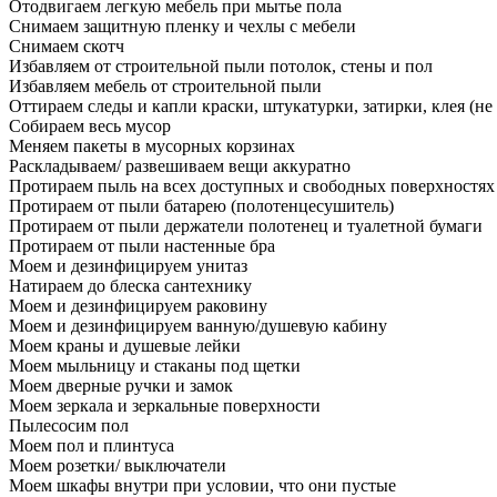
Отодвигаем легкую мебель при мытье пола
Снимаем защитную пленку и чехлы с мебели
Снимаем скотч
Избавляем от строительной пыли потолок, стены и пол
Избавляем мебель от строительной пыли
Оттираем следы и капли краски, штукатурки, затирки, клея (не
Собираем весь мусор
Меняем пакеты в мусорных корзинах
Раскладываем/ развешиваем вещи аккуратно
Протираем пыль на всех доступных и свободных поверхностях
Протираем от пыли батарею (полотенцесушитель)
Протираем от пыли держатели полотенец и туалетной бумаги
Протираем от пыли настенные бра
Моем и дезинфицируем унитаз
Натираем до блеска сантехнику
Моем и дезинфицируем раковину
Моем и дезинфицируем ванную/душевую кабину
Моем краны и душевые лейки
Моем мыльницу и стаканы под щетки
Моем дверные ручки и замок
Моем зеркала и зеркальные поверхности
Пылесосим пол
Моем пол и плинтуса
Моем розетки/ выключатели
Моем шкафы внутри при условии, что они пустые