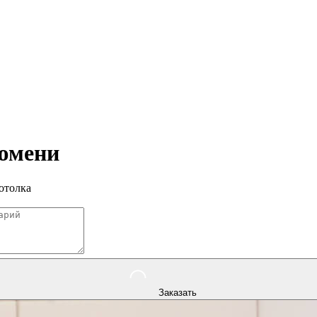
юмени
отолка
Заказать