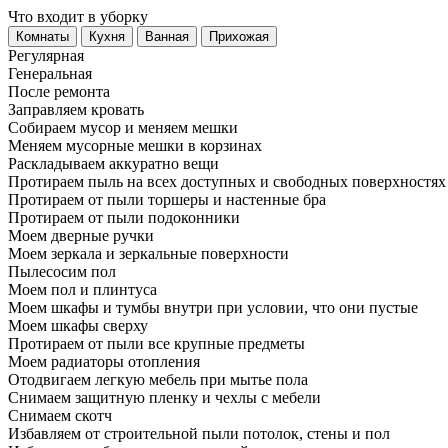
Что входит в уборку
Регу­лярная
Гене­ральная
После ремонта
Заправляем кровать
Собираем мусор и меняем мешки
Меняем мусорные мешки в корзинах
Раскладываем аккуратно вещи
Протираем пыль на всех доступных и свободных поверхностях
Протираем от пыли торшеры и настенные бра
Протираем от пыли подоконники
Моем дверные ручки
Моем зеркала и зеркальные поверхности
Пылесосим пол
Моем пол и плинтуса
Моем шкафы и тумбы внутри при условии, что они пустые
Моем шкафы сверху
Протираем от пыли все крупные предметы
Моем радиаторы отопления
Отодвигаем легкую мебель при мытье пола
Снимаем защитную пленку и чехлы с мебели
Снимаем скотч
Избавляем от строительной пыли потолок, стены и пол