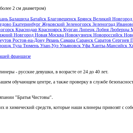
 более 2 см диаметром)
хань
Балашиха
Батайск
Благовещенск
Брянск
Великий Новгоро
едово
Екатеринбург
Жуковский
Зеленогорск
Зеленоград
Иванов
ногорск
Краснодар
Красноярск
Курган
Липецк
Лобня
Люберцы
ижний Новгород
Новая Москва
Новокузнецк
Новороссийск
Нов
еутов
Ростов-на-Дону
Рязань
Самара
Саранск
Саратов
Сергиев 
роицк
Тула
Тюмень
Улан-Удэ
Ульяновск
Уфа
Ханты-Мансийск
Х
ашей франшизе
еры - русские девушки, в возрасте от 24 до 40 лет.
ашем обучающем центре, а также проверку в службе безопасност
мпании "Братья Чистовы".
х и химический средств, которые наши клинеры привозят с соб