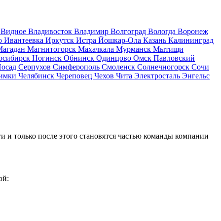
д
Видное
Владивосток
Владимир
Волгоград
Вологда
Воронеж
о
Ивантеевка
Иркутск
Истра
Йошкар-Ола
Казань
Калининград
Магадан
Магнитогорск
Махачкала
Мурманск
Мытищи
осибирск
Ногинск
Обнинск
Одинцово
Омск
Павловский
Посад
Серпухов
Симферополь
Смоленск
Солнечногорск
Сочи
имки
Челябинск
Череповец
Чехов
Чита
Электросталь
Энгельс
и и только после этого становятся частью команды компании
ой: