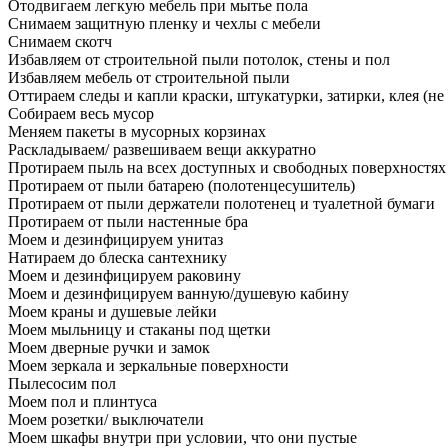
Отодвигаем легкую мебель при мытье пола
Снимаем защитную пленку и чехлы с мебели
Снимаем скотч
Избавляем от строительной пыли потолок, стены и пол
Избавляем мебель от строительной пыли
Оттираем следы и капли краски, штукатурки, затирки, клея (не
Собираем весь мусор
Меняем пакеты в мусорных корзинах
Раскладываем/ развешиваем вещи аккуратно
Протираем пыль на всех доступных и свободных поверхностях
Протираем от пыли батарею (полотенцесушитель)
Протираем от пыли держатели полотенец и туалетной бумаги
Протираем от пыли настенные бра
Моем и дезинфицируем унитаз
Натираем до блеска сантехнику
Моем и дезинфицируем раковину
Моем и дезинфицируем ванную/душевую кабину
Моем краны и душевые лейки
Моем мыльницу и стаканы под щетки
Моем дверные ручки и замок
Моем зеркала и зеркальные поверхности
Пылесосим пол
Моем пол и плинтуса
Моем розетки/ выключатели
Моем шкафы внутри при условии, что они пустые