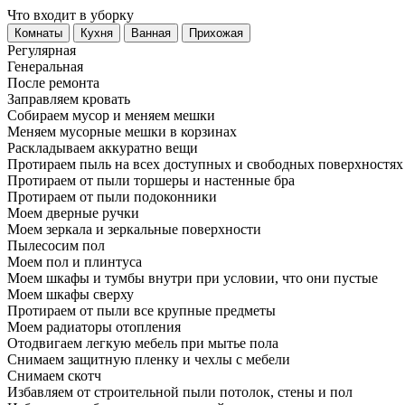
Что входит в уборку
Регу­лярная
Гене­ральная
После ремонта
Заправляем кровать
Собираем мусор и меняем мешки
Меняем мусорные мешки в корзинах
Раскладываем аккуратно вещи
Протираем пыль на всех доступных и свободных поверхностях
Протираем от пыли торшеры и настенные бра
Протираем от пыли подоконники
Моем дверные ручки
Моем зеркала и зеркальные поверхности
Пылесосим пол
Моем пол и плинтуса
Моем шкафы и тумбы внутри при условии, что они пустые
Моем шкафы сверху
Протираем от пыли все крупные предметы
Моем радиаторы отопления
Отодвигаем легкую мебель при мытье пола
Снимаем защитную пленку и чехлы с мебели
Снимаем скотч
Избавляем от строительной пыли потолок, стены и пол