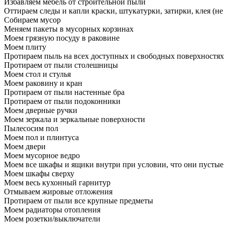
Избавляем мебель от строительной пыли
Оттираем следы и капли краски, штукатурки, затирки, клея (не
Собираем мусор
Меняем пакеты в мусорных корзинах
Моем грязную посуду в раковине
Моем плиту
Протираем пыль на всех доступных и свободных поверхностях
Протираем от пыли столешницы
Моем стол и стулья
Моем раковину и кран
Протираем от пыли настенные бра
Протираем от пыли подоконники
Моем дверные ручки
Моем зеркала и зеркальные поверхности
Пылесосим пол
Моем пол и плинтуса
Моем двери
Моем мусорное ведро
Моем все шкафы и ящики внутри при условии, что они пустые
Моем шкафы сверху
Моем весь кухонный гарнитур
Отмываем жировые отложения
Протираем от пыли все крупные предметы
Моем радиаторы отопления
Моем розетки/выключатели