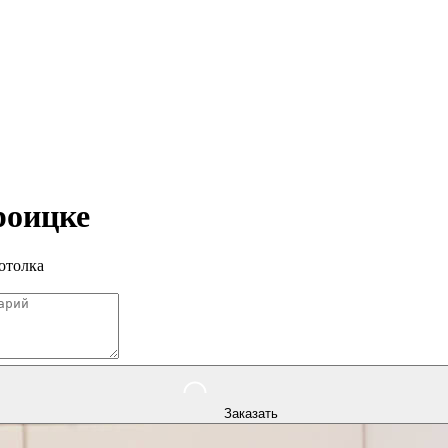
роицке
отолка
Заказать