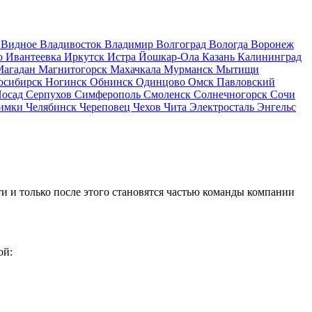
д
Видное
Владивосток
Владимир
Волгоград
Вологда
Воронеж
о
Ивантеевка
Иркутск
Истра
Йошкар-Ола
Казань
Калининград
Магадан
Магнитогорск
Махачкала
Мурманск
Мытищи
осибирск
Ногинск
Обнинск
Одинцово
Омск
Павловский
Посад
Серпухов
Симферополь
Смоленск
Солнечногорск
Сочи
имки
Челябинск
Череповец
Чехов
Чита
Электросталь
Энгельс
и и только после этого становятся частью команды компании
ой: