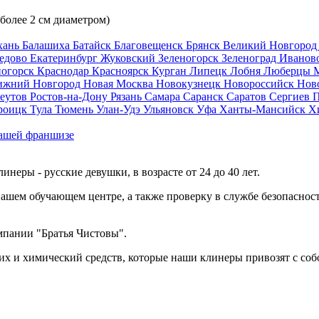
 более 2 см диаметром)
хань
Балашиха
Батайск
Благовещенск
Брянск
Великий Новгоро
едово
Екатеринбург
Жуковский
Зеленогорск
Зеленоград
Иванов
ногорск
Краснодар
Красноярск
Курган
Липецк
Лобня
Люберцы
ижний Новгород
Новая Москва
Новокузнецк
Новороссийск
Нов
еутов
Ростов-на-Дону
Рязань
Самара
Саранск
Саратов
Сергиев 
роицк
Тула
Тюмень
Улан-Удэ
Ульяновск
Уфа
Ханты-Мансийск
Х
ашей франшизе
еры - русские девушки, в возрасте от 24 до 40 лет.
ашем обучающем центре, а также проверку в службе безопасност
мпании "Братья Чистовы".
х и химический средств, которые наши клинеры привозят с соб