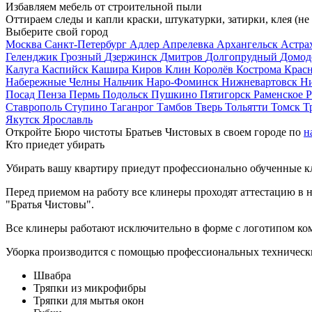
Избавляем мебель от строительной пыли
Оттираем следы и капли краски, штукатурки, затирки, клея (не
Выберите свой город
Москва
Санкт-Петербург
Адлер
Апрелевка
Архангельск
Астра
Геленджик
Грозный
Дзержинск
Дмитров
Долгопрудный
Домод
Калуга
Каспийск
Кашира
Киров
Клин
Королёв
Кострома
Крас
Набережные Челны
Нальчик
Наро-Фоминск
Нижневартовск
Н
Посад
Пенза
Пермь
Подольск
Пушкино
Пятигорск
Раменское
Р
Ставрополь
Ступино
Таганрог
Тамбов
Тверь
Тольятти
Томск
Т
Якутск
Ярославль
Откройте Бюро чистоты Братьев Чистовых в своем городе по
н
Кто приедет убирать
Убирать вашу квартиру приедут профессионально обученные клин
Перед приемом на работу все клинеры проходят аттестацию в н
"Братья Чистовы".
Все клинеры работают исключительно в форме с логотипом ко
Уборка производится с помощью профессиональных технически
Швабра
Тряпки из микрофибры
Тряпки для мытья окон