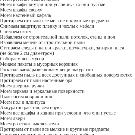
Моем шкафы внутри при условии, что они пустые
Моем шкафы сверху
Моем настенный кафель
Протираем от пыли все мелкие и крупные предметы
Снимаем защитную пленку и чехлы с мебели
Снимаем скотч
Избавляем от строительной пыли потолок, стены и пол
Избавляем мебель от строительной пыли
Оттираем следы и капли краски, штукатурки, затирки, клея
(не более 2 см диаметром)
Собираем весь мусор
Меняем пакеты в мусорных корзинах
Раскладываем/ развешиваем вещи аккуратно
Протираем пыль на всех доступных и свободных поверхностях
Протираем от пыли настенные бра
Моем дверные ручки
Моем зеркала и зеркальные поверхности
Пылесосим коврик и пол
Моем пол и плинтуса
Аккуратно расставляем обувь
Моем все шкафы и ящики при условии, что они пустые
Моем двери
Моем розетки/ выключатели
Протираем от пыли все мелкие и крупные предметы
Снимаем защитную пленку и чехлы с мебели