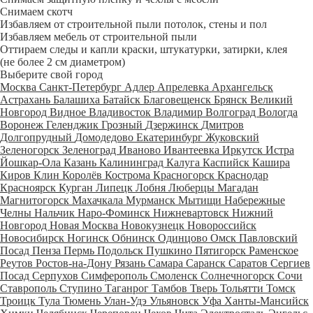
Снимаем скотч
Избавляем от строительной пыли потолок, стены и пол
Избавляем мебель от строительной пыли
Оттираем следы и капли краски, штукатурки, затирки, клея
(не более 2 см диаметром)
Выберите свой город
Москва
Санкт-Петербург
Адлер
Апрелевка
Архангельск
Астрахань
Балашиха
Батайск
Благовещенск
Брянск
Великий
Новгород
Видное
Владивосток
Владимир
Волгоград
Вологда
Воронеж
Геленджик
Грозный
Дзержинск
Дмитров
Долгопрудный
Домодедово
Екатеринбург
Жуковский
Зеленогорск
Зеленоград
Иваново
Ивантеевка
Иркутск
Истра
Йошкар-Ола
Казань
Калининград
Калуга
Каспийск
Кашира
Киров
Клин
Королёв
Кострома
Красногорск
Краснодар
Красноярск
Курган
Липецк
Лобня
Люберцы
Магадан
Магнитогорск
Махачкала
Мурманск
Мытищи
Набережные
Челны
Нальчик
Наро-Фоминск
Нижневартовск
Нижний
Новгород
Новая Москва
Новокузнецк
Новороссийск
Новосибирск
Ногинск
Обнинск
Одинцово
Омск
Павловский
Посад
Пенза
Пермь
Подольск
Пушкино
Пятигорск
Раменское
Реутов
Ростов-на-Дону
Рязань
Самара
Саранск
Саратов
Сергиев
Посад
Серпухов
Симферополь
Смоленск
Солнечногорск
Сочи
Ставрополь
Ступино
Таганрог
Тамбов
Тверь
Тольятти
Томск
Троицк
Тула
Тюмень
Улан-Удэ
Ульяновск
Уфа
Ханты-Мансийск