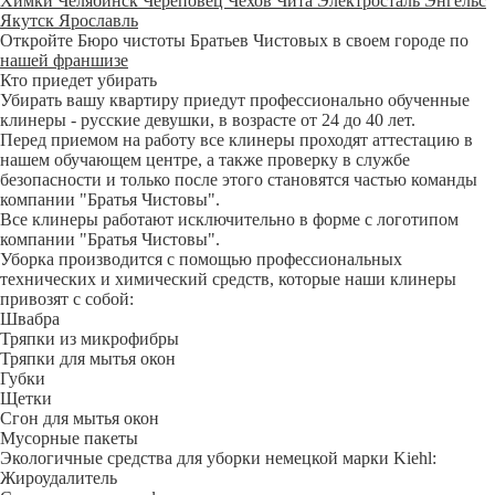
Химки
Челябинск
Череповец
Чехов
Чита
Электросталь
Энгельс
Якутск
Ярославль
Откройте Бюро чистоты Братьев Чистовых в своем городе по
нашей франшизе
Кто приедет убирать
Убирать вашу квартиру приедут профессионально обученные
клинеры - русские девушки, в возрасте от 24 до 40 лет.
Перед приемом на работу все клинеры проходят аттестацию в
нашем обучающем центре, а также проверку в службе
безопасности и только после этого становятся частью команды
компании "Братья Чистовы".
Все клинеры работают исключительно в форме с логотипом
компании "Братья Чистовы".
Уборка производится с помощью профессиональных
технических и химический средств, которые наши клинеры
привозят с собой:
Швабра
Тряпки из микрофибры
Тряпки для мытья окон
Губки
Щетки
Сгон для мытья окон
Мусорные пакеты
Экологичные средства для уборки немецкой марки Kiehl:
Жироудалитель