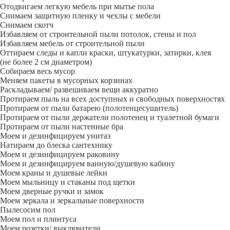
Отодвигаем легкую мебель при мытье пола
Снимаем защитную пленку и чехлы с мебели
Снимаем скотч
Избавляем от строительной пыли потолок, стены и пол
Избавляем мебель от строительной пыли
Оттираем следы и капли краски, штукатурки, затирки, клея
(не более 2 см диаметром)
Собираем весь мусор
Меняем пакеты в мусорных корзинах
Раскладываем/ развешиваем вещи аккуратно
Протираем пыль на всех доступных и свободных поверхностях
Протираем от пыли батарею (полотенцесушитель)
Протираем от пыли держатели полотенец и туалетной бумаги
Протираем от пыли настенные бра
Моем и дезинфицируем унитаз
Натираем до блеска сантехнику
Моем и дезинфицируем раковину
Моем и дезинфицируем ванную/душевую кабину
Моем краны и душевые лейки
Моем мыльницу и стаканы под щетки
Моем дверные ручки и замок
Моем зеркала и зеркальные поверхности
Пылесосим пол
Моем пол и плинтуса
Моем розетки/ выключатели