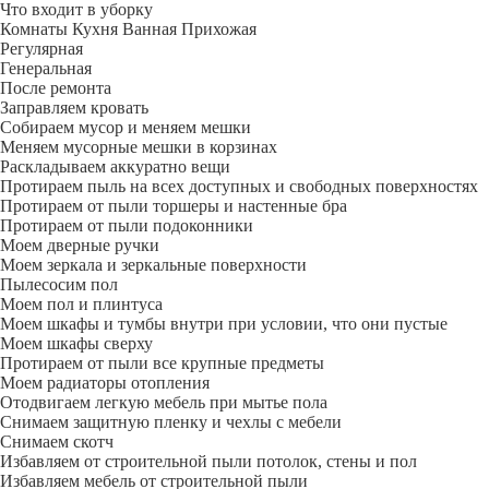
Что входит в уборку
Регу­лярная
Гене­ральная
После ремонта
Заправляем кровать
Собираем мусор и меняем мешки
Меняем мусорные мешки в корзинах
Раскладываем аккуратно вещи
Протираем пыль на всех доступных и свободных поверхностях
Протираем от пыли торшеры и настенные бра
Протираем от пыли подоконники
Моем дверные ручки
Моем зеркала и зеркальные поверхности
Пылесосим пол
Моем пол и плинтуса
Моем шкафы и тумбы внутри при условии, что они пустые
Моем шкафы сверху
Протираем от пыли все крупные предметы
Моем радиаторы отопления
Отодвигаем легкую мебель при мытье пола
Снимаем защитную пленку и чехлы с мебели
Снимаем скотч
Избавляем от строительной пыли потолок, стены и пол
Избавляем мебель от строительной пыли