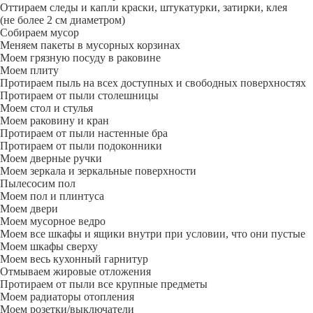
Оттираем следы и капли краски, штукатурки, затирки, клея
(не более 2 см диаметром)
Собираем мусор
Меняем пакеты в мусорных корзинах
Моем грязную посуду в раковине
Моем плиту
Протираем пыль на всех доступных и свободных поверхностях
Протираем от пыли столешницы
Моем стол и стулья
Моем раковину и кран
Протираем от пыли настенные бра
Протираем от пыли подоконники
Моем дверные ручки
Моем зеркала и зеркальные поверхности
Пылесосим пол
Моем пол и плинтуса
Моем двери
Моем мусорное ведро
Моем все шкафы и ящики внутри при условии, что они пустые
Моем шкафы сверху
Моем весь кухонный гарнитур
Отмываем жировые отложения
Протираем от пыли все крупные предметы
Моем радиаторы отопления
Моем розетки/выключатели