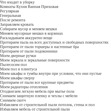
Что входит в уборку
Регу­лярная
Гене­ральная
После ремонта
Заправляем кровать
Собираем мусор и меняем мешки
Меняем мусорные мешки в корзинах
Раскладываем аккуратно вещи
Протираем пыль на всех доступных и свободных поверхностях
Протираем от пыли торшеры и настенные бра
Протираем от пыли подоконники
Моем дверные ручки
Моем зеркала и зеркальные поверхности
Пылесосим пол
Моем пол и плинтуса
Моем шкафы и тумбы внутри при условии, что они пустые
Моем шкафы сверху
Протираем от пыли все крупные предметы
Моем радиаторы отопления
Отодвигаем легкую мебель при мытье пола
Снимаем защитную пленку и чехлы с мебели
Снимаем скотч
Избавляем от строительной пыли потолок, стены и пол
Избавляем мебель от строительной пыли