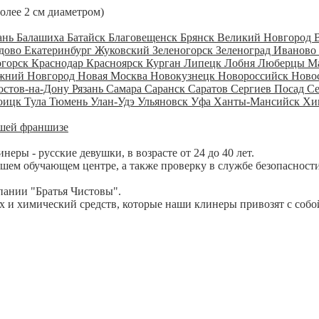
более 2 см диаметром)
ань
Балашиха
Батайск
Благовещенск
Брянск
Великий Новгород
дово
Екатеринбург
Жуковский
Зеленогорск
Зеленоград
Иваново
огорск
Краснодар
Красноярск
Курган
Липецк
Лобня
Люберцы
М
жний Новгород
Новая Москва
Новокузнецк
Новороссийск
Ново
остов-на-Дону
Рязань
Самара
Саранск
Саратов
Сергиев Посад
С
оицк
Тула
Тюмень
Улан-Удэ
Ульяновск
Уфа
Ханты-Мансийск
Хи
шей франшизе
ры - русские девушки, в возрасте от 24 до 40 лет.
шем обучающем центре, а также проверку в службе безопасности
пании "Братья Чистовы".
 и химический средств, которые наши клинеры привозят с собо