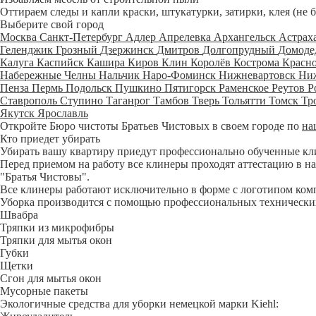
Оттираем следы и капли краски, штукатурки, затирки, клея (не 
Выберите свой город
Москва
Санкт-Петербург
Адлер
Апрелевка
Архангельск
Астрах
Геленджик
Грозный
Дзержинск
Дмитров
Долгопрудный
Домоде
Калуга
Каспийск
Кашира
Киров
Клин
Королёв
Кострома
Красн
Набережные Челны
Нальчик
Наро-Фоминск
Нижневартовск
Ни
Пенза
Пермь
Подольск
Пушкино
Пятигорск
Раменское
Реутов
Р
Ставрополь
Ступино
Таганрог
Тамбов
Тверь
Тольятти
Томск
Тр
Якутск
Ярославль
Откройте Бюро чистоты Братьев Чистовых в своем городе по
на
Кто приедет убирать
Убирать вашу квартиру приедут профессионально обученные клине
Перед приемом на работу все клинеры проходят аттестацию в на
"Братья Чистовы".
Все клинеры работают исключительно в форме с логотипом ком
Уборка производится с помощью профессиональных технических
Швабра
Тряпки из микрофибры
Тряпки для мытья окон
Губки
Щетки
Сгон для мытья окон
Мусорные пакеты
Экологичные средства для уборки немецкой марки Kiehl: