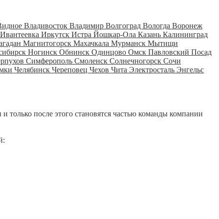
Видное
Владивосток
Владимир
Волгоград
Вологда
Воронеж
Ивантеевка
Иркутск
Истра
Йошкар-Ола
Казань
Калининград
агадан
Магнитогорск
Махачкала
Мурманск
Мытищи
сибирск
Ногинск
Обнинск
Одинцово
Омск
Павловский Посад
ерпухов
Симферополь
Смоленск
Солнечногорск
Сочи
мки
Челябинск
Череповец
Чехов
Чита
Электросталь
Энгельс
 и только после этого становятся частью команды компании
й: