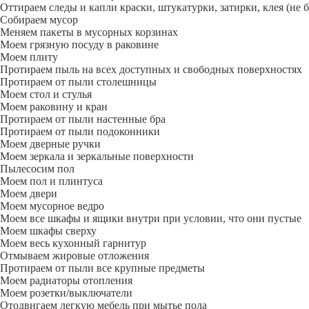
Оттираем следы и капли краски, штукатурки, затирки, клея (не 
Собираем мусор
Меняем пакеты в мусорных корзинах
Моем грязную посуду в раковине
Моем плиту
Протираем пыль на всех доступных и свободных поверхностях
Протираем от пыли столешницы
Моем стол и стулья
Моем раковину и кран
Протираем от пыли настенные бра
Протираем от пыли подоконники
Моем дверные ручки
Моем зеркала и зеркальные поверхности
Пылесосим пол
Моем пол и плинтуса
Моем двери
Моем мусорное ведро
Моем все шкафы и ящики внутри при условии, что они пустые
Моем шкафы сверху
Моем весь кухонный гарнитур
Отмываем жировые отложения
Протираем от пыли все крупные предметы
Моем радиаторы отопления
Моем розетки/выключатели
Отодвигаем легкую мебель при мытье пола