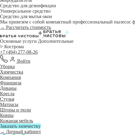
Жироудалитель
Средство для дезинфекции
Универсальное средство
Средство для мытья окон
Мы привезем с собой компактный профессиональный пылесос фи
→ Рассчитать стоимость
Основные услуги
Дополнительные
Кострома
+7 (494) 277-08-26
Войти
Уборка
Химчистка
Компания
Франшиза
Диваны
Кресла
Стулья
Матрасы
Шторы и тюли
Ковры
Кожаная мебель
Заказать химчистку
→ Личный кабинет