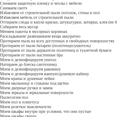
Снимаем защитную пленку и чехлы с мебели
Снимаем скотч
Избавляем от строительной пыли потолок, стены и пол
Избавляем мебель от строительной пыли
Оттираем следы и капли краски, штукатурки, затирки, клея (не 
Собираем весь мусор
Меняем пакеты в мусорных корзинах
Раскладываем/ развешиваем вещи аккуратно
Протираем пыль на всех доступных и свободных поверхностях
Протираем от пыли батарею (полотенцесушитель)
Протираем от пыли держатели полотенец и туалетной бумаги
Протираем от пыли настенные бра
Моем и дезинфицируем унитаз
Натираем до блеска сантехнику
Моем и дезинфицируем раковину
Моем и дезинфицируем ванную/душевую кабину
Моем краны и душевые лейки
Моем мыльницу и стаканы под щетки
Моем дверные ручки и замок
Моем зеркала и зеркальные поверхности
Пылесосим пол
Моем пол и плинтуса
Моем розетки/ выключатели
Моем шкафы внутри при условии, что они пустые
Моем шкафы сверху