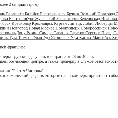
более 2 см диаметром)
ань
Балашиха
Батайск
Благовещенск
Брянск
Великий Новгород
дово
Екатеринбург
Жуковский
Зеленогорск
Зеленоград
Иваново
огорск
Краснодар
Красноярск
Курган
Липецк
Лобня
Люберцы
М
жний Новгород
Новая Москва
Новокузнецк
Новороссийск
Ново
остов-на-Дону
Рязань
Самара
Саранск
Саратов
Сергиев Посад
С
оицк
Тула
Тюмень
Улан-Удэ
Ульяновск
Уфа
Ханты-Мансийск
Хи
шей франшизе
ры - русские девушки, в возрасте от 24 до 40 лет.
шем обучающем центре, а также проверку в службе безопасности
пании "Братья Чистовы".
 и химический средств, которые наши клинеры привозят с собо