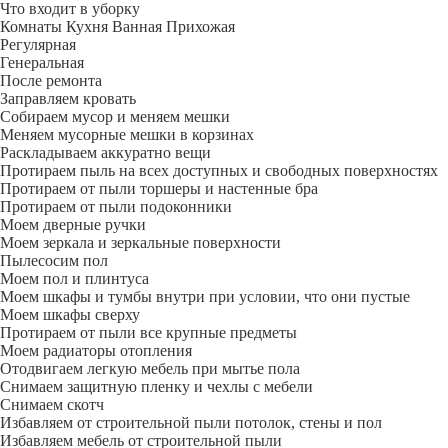
Что входит в уборку
Регу­лярная
Гене­ральная
После ремонта
Заправляем кровать
Собираем мусор и меняем мешки
Меняем мусорные мешки в корзинах
Раскладываем аккуратно вещи
Протираем пыль на всех доступных и свободных поверхностях
Протираем от пыли торшеры и настенные бра
Протираем от пыли подоконники
Моем дверные ручки
Моем зеркала и зеркальные поверхности
Пылесосим пол
Моем пол и плинтуса
Моем шкафы и тумбы внутри при условии, что они пустые
Моем шкафы сверху
Протираем от пыли все крупные предметы
Моем радиаторы отопления
Отодвигаем легкую мебель при мытье пола
Снимаем защитную пленку и чехлы с мебели
Снимаем скотч
Избавляем от строительной пыли потолок, стены и пол
Избавляем мебель от строительной пыли