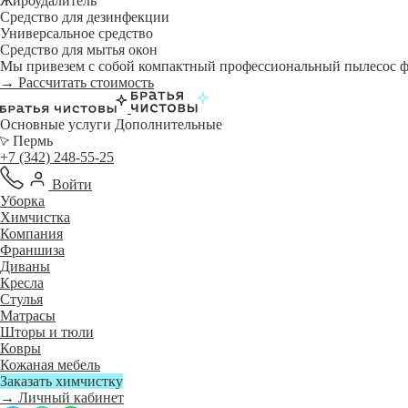
Жироудалитель
Средство для дезинфекции
Универсальное средство
Средство для мытья окон
Мы привезем с собой компактный профессиональный пылесос фи
→ Рассчитать стоимость
Основные услуги
Дополнительные
Пермь
+7 (342) 248-55-25
Войти
Уборка
Химчистка
Компания
Франшиза
Диваны
Кресла
Стулья
Матрасы
Шторы и тюли
Ковры
Кожаная мебель
Заказать химчистку
→ Личный кабинет