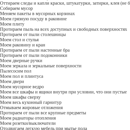
Оттираем следы и капли краски, штукатурки, затирки, клея (не 
Собираем мусор
Меняем пакеты в мусорных корзинах
Моем грязную посуду в раковине
Моем плиту
Протираем пыль на всех доступных и свободных поверхностях
Протираем от пыли столешницы
Моем стол и стулья
Моем раковину и кран
Протираем от пыли настенные бра
Протираем от пыли подоконники
Моем дверные ручки
Моем зеркала и зеркальные поверхности
Пылесосим пол
Моем пол и плинтуса
Моем двери
Моем мусорное ведро
Моем все шкафы и ящики внутри при условии, что они пустые
Моем шкафы сверху
Моем весь кухонный гарнитур
Отмываем жировые отложения
Протираем от пыли все крупные предметы
Моем радиаторы отопления
Моем розетки/выключатели
Отодвигаем легкую мебель при мытье пола