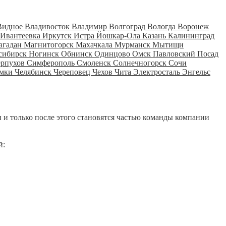
Видное
Владивосток
Владимир
Волгоград
Вологда
Воронеж
Ивантеевка
Иркутск
Истра
Йошкар-Ола
Казань
Калининград
агадан
Магнитогорск
Махачкала
Мурманск
Мытищи
сибирск
Ногинск
Обнинск
Одинцово
Омск
Павловский Посад
ерпухов
Симферополь
Смоленск
Солнечногорск
Сочи
мки
Челябинск
Череповец
Чехов
Чита
Электросталь
Энгельс
 и только после этого становятся частью команды компании
й: