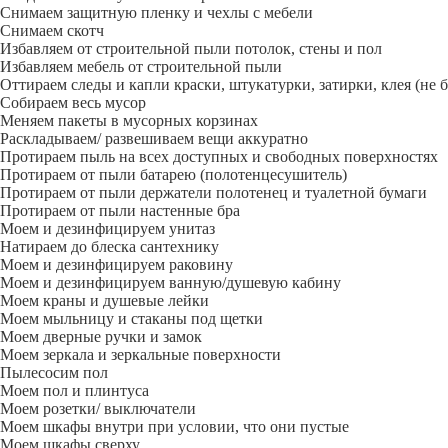
Снимаем защитную пленку и чехлы с мебели
Снимаем скотч
Избавляем от строительной пыли потолок, стены и пол
Избавляем мебель от строительной пыли
Оттираем следы и капли краски, штукатурки, затирки, клея (не 
Собираем весь мусор
Меняем пакеты в мусорных корзинах
Раскладываем/ развешиваем вещи аккуратно
Протираем пыль на всех доступных и свободных поверхностях
Протираем от пыли батарею (полотенцесушитель)
Протираем от пыли держатели полотенец и туалетной бумаги
Протираем от пыли настенные бра
Моем и дезинфицируем унитаз
Натираем до блеска сантехнику
Моем и дезинфицируем раковину
Моем и дезинфицируем ванную/душевую кабину
Моем краны и душевые лейки
Моем мыльницу и стаканы под щетки
Моем дверные ручки и замок
Моем зеркала и зеркальные поверхности
Пылесосим пол
Моем пол и плинтуса
Моем розетки/ выключатели
Моем шкафы внутри при условии, что они пустые
Моем шкафы сверху