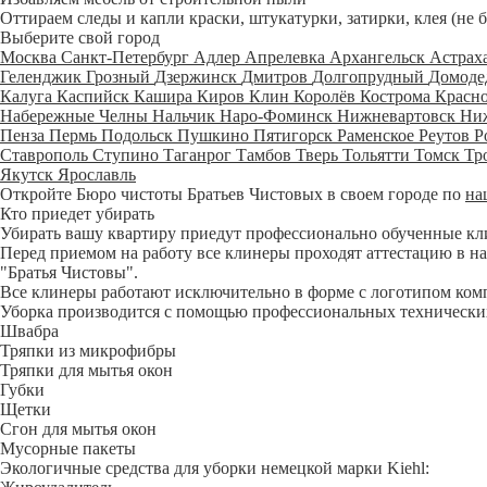
Оттираем следы и капли краски, штукатурки, затирки, клея (не 
Выберите свой город
Москва
Санкт-Петербург
Адлер
Апрелевка
Архангельск
Астрах
Геленджик
Грозный
Дзержинск
Дмитров
Долгопрудный
Домоде
Калуга
Каспийск
Кашира
Киров
Клин
Королёв
Кострома
Красн
Набережные Челны
Нальчик
Наро-Фоминск
Нижневартовск
Ни
Пенза
Пермь
Подольск
Пушкино
Пятигорск
Раменское
Реутов
Р
Ставрополь
Ступино
Таганрог
Тамбов
Тверь
Тольятти
Томск
Тр
Якутск
Ярославль
Откройте Бюро чистоты Братьев Чистовых в своем городе по
на
Кто приедет убирать
Убирать вашу квартиру приедут профессионально обученные клине
Перед приемом на работу все клинеры проходят аттестацию в на
"Братья Чистовы".
Все клинеры работают исключительно в форме с логотипом ком
Уборка производится с помощью профессиональных технических
Швабра
Тряпки из микрофибры
Тряпки для мытья окон
Губки
Щетки
Сгон для мытья окон
Мусорные пакеты
Экологичные средства для уборки немецкой марки Kiehl: