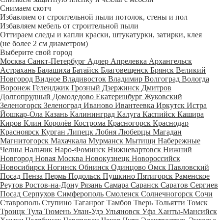
Снимаем скотч
Избавляем от строительной пыли потолок, стены и пол
Избавляем мебель от строительной пыли
Оттираем следы и капли краски, штукатурки, затирки, клея
(не более 2 см диаметром)
Выберите свой город
Москва
Санкт-Петербург
Адлер
Апрелевка
Архангельск
Астрахань
Балашиха
Батайск
Благовещенск
Брянск
Великий
Новгород
Видное
Владивосток
Владимир
Волгоград
Вологда
Воронеж
Геленджик
Грозный
Дзержинск
Дмитров
Долгопрудный
Домодедово
Екатеринбург
Жуковский
Зеленогорск
Зеленоград
Иваново
Ивантеевка
Иркутск
Истра
Йошкар-Ола
Казань
Калининград
Калуга
Каспийск
Кашира
Киров
Клин
Королёв
Кострома
Красногорск
Краснодар
Красноярск
Курган
Липецк
Лобня
Люберцы
Магадан
Магнитогорск
Махачкала
Мурманск
Мытищи
Набережные
Челны
Нальчик
Наро-Фоминск
Нижневартовск
Нижний
Новгород
Новая Москва
Новокузнецк
Новороссийск
Новосибирск
Ногинск
Обнинск
Одинцово
Омск
Павловский
Посад
Пенза
Пермь
Подольск
Пушкино
Пятигорск
Раменское
Реутов
Ростов-на-Дону
Рязань
Самара
Саранск
Саратов
Сергиев
Посад
Серпухов
Симферополь
Смоленск
Солнечногорск
Сочи
Ставрополь
Ступино
Таганрог
Тамбов
Тверь
Тольятти
Томск
Троицк
Тула
Тюмень
Улан-Удэ
Ульяновск
Уфа
Ханты-Мансийск