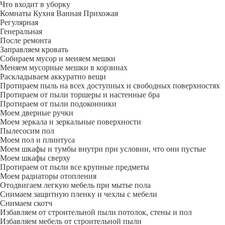
Что входит в уборку
Регу­лярная
Гене­ральная
После ремонта
Заправляем кровать
Собираем мусор и меняем мешки
Меняем мусорные мешки в корзинах
Раскладываем аккуратно вещи
Протираем пыль на всех доступных и свободных поверхностях
Протираем от пыли торшеры и настенные бра
Протираем от пыли подоконники
Моем дверные ручки
Моем зеркала и зеркальные поверхности
Пылесосим пол
Моем пол и плинтуса
Моем шкафы и тумбы внутри при условии, что они пустые
Моем шкафы сверху
Протираем от пыли все крупные предметы
Моем радиаторы отопления
Отодвигаем легкую мебель при мытье пола
Снимаем защитную пленку и чехлы с мебели
Снимаем скотч
Избавляем от строительной пыли потолок, стены и пол
Избавляем мебель от строительной пыли