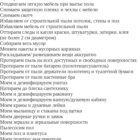
Отодвигаем легкую мебель при мытье пола
Снимаем защитную пленку и чехлы с мебели
Снимаем скотч
Избавляем от строительной пыли потолок, стены и пол
Избавляем мебель от строительной пыли
Оттираем следы и капли краски, штукатурки, затирки, клея
(не более 2 см диаметром)
Собираем весь мусор
Меняем пакеты в мусорных корзинах
Раскладываем/ развешиваем вещи аккуратно
Протираем пыль на всех доступных и свободных поверхностях
Протираем от пыли батарею (полотенцесушитель)
Протираем от пыли держатели полотенец и туалетной бумаги
Протираем от пыли настенные бра
Моем и дезинфицируем унитаз
Натираем до блеска сантехнику
Моем и дезинфицируем раковину
Моем и дезинфицируем ванную/душевую кабину
Моем краны и душевые лейки
Моем мыльницу и стаканы под щетки
Моем дверные ручки и замок
Моем зеркала и зеркальные поверхности
Пылесосим пол
Моем пол и плинтуса
Моем розетки/ выключатели