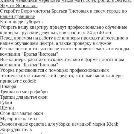
Химки
Челябинск
Череповец
Чехов
Чита
Электросталь
Энгельс
Якутск
Ярославль
Откройте Бюро чистоты Братьев Чистовых в своем городе по
нашей франшизе
Кто приедет убирать
Убирать вашу квартиру приедут профессионально обученные
клинеры - русские девушки, в возрасте от 24 до 40 лет.
Перед приемом на работу все клинеры проходят аттестацию в
нашем обучающем центре, а также проверку в службе
безопасности и только после этого становятся частью команды
компании "Братья Чистовы".
Все клинеры работают исключительно в форме с логотипом
компании "Братья Чистовы".
Уборка производится с помощью профессиональных
технических и химический средств, которые наши клинеры
привозят с собой:
Швабра
Тряпки из микрофибры
Тряпки для мытья окон
Губки
Щетки
Сгон для мытья окон
Мусорные пакеты
Экологичные средства для уборки немецкой марки Kiehl:
Жироудалитель