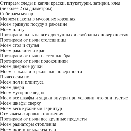
Оттираем следы и капли краски, штукатурки, затирки, клея
(не более 2 см диаметром)
Собираем мусор
Меняем пакеты в мусорных корзинах
Моем грязную посуду в раковине
Моем плиту
Протираем пыль на всех доступных и свободных поверхностях
Протираем от пыли столешницы
Моем стол и стулья
Моем раковину и кран
Протираем от пыли настенные бра
Протираем от пыли подоконники
Моем дверные ручки
Моем зеркала и зеркальные поверхности
Пылесосим пол
Моем пол и плинтуса
Моем двери
Моем мусорное ведро
Моем все шкафы и ящики внутри при условии, что они пустые
Моем шкафы сверху
Моем весь кухонный гарнитур
Отмываем жировые отложения
Протираем от пыли все крупные предметы
Моем радиаторы отопления
Моем розетки/выключатели