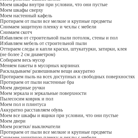
Моем шкафы внутри при условии, что они пустые
Моем шкафы сверху
Моем настенный кафель
Протираем от пыли все мелкие и крупные предметы
Снимаем защитную пленку и чехлы с мебели
Снимаем скотч
Избавляем от строительной пыли потолок, стены и пол
Избавляем мебель от строительной пыли
Оттираем следы и капли краски, штукатурки, затирки, клея
(не более 2 см диаметром)
Собираем весь мусор
Меняем пакеты в мусорных корзинах
Раскладываем/ развешиваем вещи аккуратно
Протираем пыль на всех доступных и свободных поверхностях
Протираем от пыли настенные бра
Моем дверные ручки
Моем зеркала и зеркальные поверхности
Пылесосим коврик и пол
Моем пол и плинтуса
Аккуратно расставляем обувь
Моем все шкафы и ящики при условии, что они пустые
Моем двери
Моем розетки/ выключатели
Протираем от пыли все мелкие и крупные предметы
Снимаем защитную пленку и чехлы с мебели