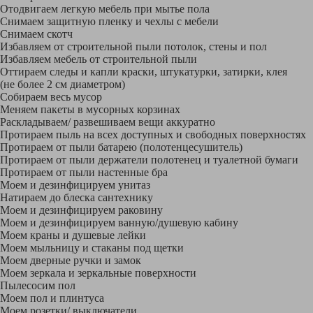
Отодвигаем легкую мебель при мытье пола
Снимаем защитную пленку и чехлы с мебели
Снимаем скотч
Избавляем от строительной пыли потолок, стены и пол
Избавляем мебель от строительной пыли
Оттираем следы и капли краски, штукатурки, затирки, клея
(не более 2 см диаметром)
Собираем весь мусор
Меняем пакеты в мусорных корзинах
Раскладываем/ развешиваем вещи аккуратно
Протираем пыль на всех доступных и свободных поверхностях
Протираем от пыли батарею (полотенцесушитель)
Протираем от пыли держатели полотенец и туалетной бумаги
Протираем от пыли настенные бра
Моем и дезинфицируем унитаз
Натираем до блеска сантехнику
Моем и дезинфицируем раковину
Моем и дезинфицируем ванную/душевую кабину
Моем краны и душевые лейки
Моем мыльницу и стаканы под щетки
Моем дверные ручки и замок
Моем зеркала и зеркальные поверхности
Пылесосим пол
Моем пол и плинтуса
Моем розетки/ выключатели