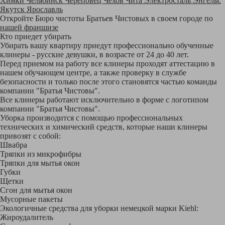
Химки
Челябинск
Череповец
Чехов
Чита
Электросталь
Энгельс
Якутск
Ярославль
Откройте Бюро чистоты Братьев Чистовых в своем городе по
нашей франшизе
Кто приедет убирать
Убирать вашу квартиру приедут профессионально обученные
клинеры - русские девушки, в возрасте от 24 до 40 лет.
Перед приемом на работу все клинеры проходят аттестацию в
нашем обучающем центре, а также проверку в службе
безопасности и только после этого становятся частью команды
компании "Братья Чистовы".
Все клинеры работают исключительно в форме с логотипом
компании "Братья Чистовы".
Уборка производится с помощью профессиональных
технических и химический средств, которые наши клинеры
привозят с собой:
Швабра
Тряпки из микрофибры
Тряпки для мытья окон
Губки
Щетки
Сгон для мытья окон
Мусорные пакеты
Экологичные средства для уборки немецкой марки Kiehl:
Жироудалитель