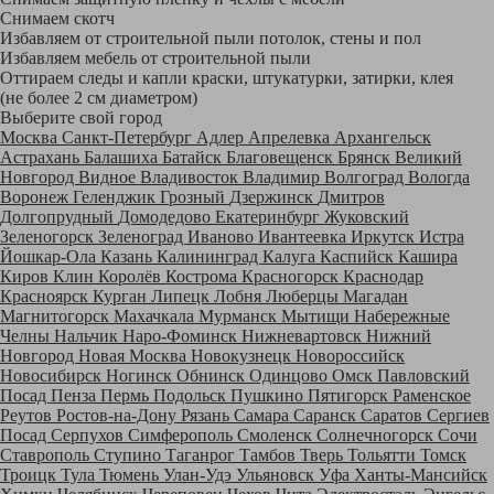
Снимаем скотч
Избавляем от строительной пыли потолок, стены и пол
Избавляем мебель от строительной пыли
Оттираем следы и капли краски, штукатурки, затирки, клея
(не более 2 см диаметром)
Выберите свой город
Москва
Санкт-Петербург
Адлер
Апрелевка
Архангельск
Астрахань
Балашиха
Батайск
Благовещенск
Брянск
Великий
Новгород
Видное
Владивосток
Владимир
Волгоград
Вологда
Воронеж
Геленджик
Грозный
Дзержинск
Дмитров
Долгопрудный
Домодедово
Екатеринбург
Жуковский
Зеленогорск
Зеленоград
Иваново
Ивантеевка
Иркутск
Истра
Йошкар-Ола
Казань
Калининград
Калуга
Каспийск
Кашира
Киров
Клин
Королёв
Кострома
Красногорск
Краснодар
Красноярск
Курган
Липецк
Лобня
Люберцы
Магадан
Магнитогорск
Махачкала
Мурманск
Мытищи
Набережные
Челны
Нальчик
Наро-Фоминск
Нижневартовск
Нижний
Новгород
Новая Москва
Новокузнецк
Новороссийск
Новосибирск
Ногинск
Обнинск
Одинцово
Омск
Павловский
Посад
Пенза
Пермь
Подольск
Пушкино
Пятигорск
Раменское
Реутов
Ростов-на-Дону
Рязань
Самара
Саранск
Саратов
Сергиев
Посад
Серпухов
Симферополь
Смоленск
Солнечногорск
Сочи
Ставрополь
Ступино
Таганрог
Тамбов
Тверь
Тольятти
Томск
Троицк
Тула
Тюмень
Улан-Удэ
Ульяновск
Уфа
Ханты-Мансийск