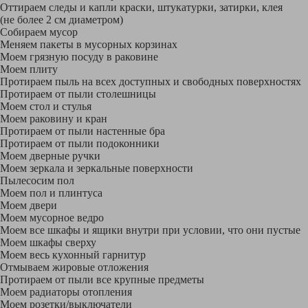
Оттираем следы и капли краски, штукатурки, затирки, клея
(не более 2 см диаметром)
Собираем мусор
Меняем пакеты в мусорных корзинах
Моем грязную посуду в раковине
Моем плиту
Протираем пыль на всех доступных и свободных поверхностях
Протираем от пыли столешницы
Моем стол и стулья
Моем раковину и кран
Протираем от пыли настенные бра
Протираем от пыли подоконники
Моем дверные ручки
Моем зеркала и зеркальные поверхности
Пылесосим пол
Моем пол и плинтуса
Моем двери
Моем мусорное ведро
Моем все шкафы и ящики внутри при условии, что они пустые
Моем шкафы сверху
Моем весь кухонный гарнитур
Отмываем жировые отложения
Протираем от пыли все крупные предметы
Моем радиаторы отопления
Моем розетки/выключатели