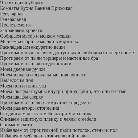
Что входит в уборку
Регу­лярная
Гене­ральная
После ремонта
Заправляем кровать
Собираем мусор и меняем мешки
Меняем мусорные мешки в корзинах
Раскладываем аккуратно вещи
Протираем пыль на всех доступных и свободных поверхностях
Протираем от пыли торшеры и настенные бра
Протираем от пыли подоконники
Моем дверные ручки
Моем зеркала и зеркальные поверхности
Пылесосим пол
Моем пол и плинтуса
Моем шкафы и тумбы внутри при условии, что они пустые
Моем шкафы сверху
Протираем от пыли все крупные предметы
Моем радиаторы отопления
Отодвигаем легкую мебель при мытье пола
Снимаем защитную пленку и чехлы с мебели
Снимаем скотч
Избавляем от строительной пыли потолок, стены и пол
Избавляем мебель от строительной пыли