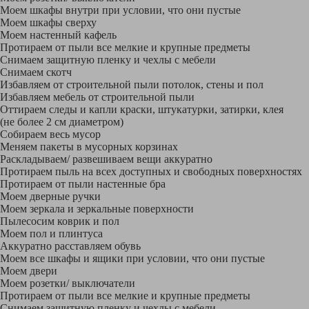
Моем шкафы внутри при условии, что они пустые
Моем шкафы сверху
Моем настенный кафель
Протираем от пыли все мелкие и крупные предметы
Снимаем защитную пленку и чехлы с мебели
Снимаем скотч
Избавляем от строительной пыли потолок, стены и пол
Избавляем мебель от строительной пыли
Оттираем следы и капли краски, штукатурки, затирки, клея
(не более 2 см диаметром)
Собираем весь мусор
Меняем пакеты в мусорных корзинах
Раскладываем/ развешиваем вещи аккуратно
Протираем пыль на всех доступных и свободных поверхностях
Протираем от пыли настенные бра
Моем дверные ручки
Моем зеркала и зеркальные поверхности
Пылесосим коврик и пол
Моем пол и плинтуса
Аккуратно расставляем обувь
Моем все шкафы и ящики при условии, что они пустые
Моем двери
Моем розетки/ выключатели
Протираем от пыли все мелкие и крупные предметы
Снимаем защитную пленку и чехлы с мебели