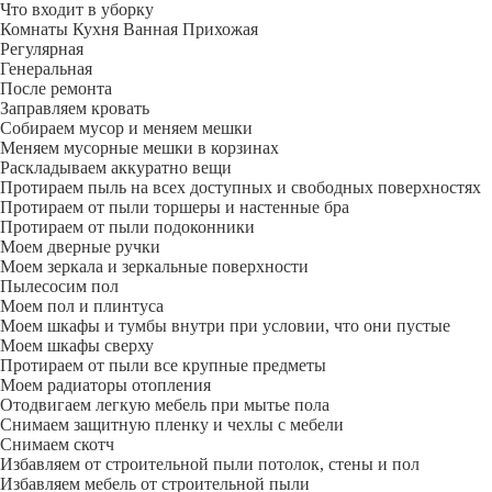
Что входит в уборку
Регу­лярная
Гене­ральная
После ремонта
Заправляем кровать
Собираем мусор и меняем мешки
Меняем мусорные мешки в корзинах
Раскладываем аккуратно вещи
Протираем пыль на всех доступных и свободных поверхностях
Протираем от пыли торшеры и настенные бра
Протираем от пыли подоконники
Моем дверные ручки
Моем зеркала и зеркальные поверхности
Пылесосим пол
Моем пол и плинтуса
Моем шкафы и тумбы внутри при условии, что они пустые
Моем шкафы сверху
Протираем от пыли все крупные предметы
Моем радиаторы отопления
Отодвигаем легкую мебель при мытье пола
Снимаем защитную пленку и чехлы с мебели
Снимаем скотч
Избавляем от строительной пыли потолок, стены и пол
Избавляем мебель от строительной пыли