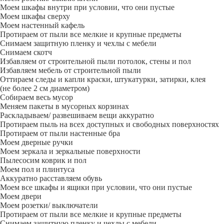
Моем шкафы внутри при условии, что они пустые
Моем шкафы сверху
Моем настенный кафель
Протираем от пыли все мелкие и крупные предметы
Снимаем защитную пленку и чехлы с мебели
Снимаем скотч
Избавляем от строительной пыли потолок, стены и пол
Избавляем мебель от строительной пыли
Оттираем следы и капли краски, штукатурки, затирки, клея
(не более 2 см диаметром)
Собираем весь мусор
Меняем пакеты в мусорных корзинах
Раскладываем/ развешиваем вещи аккуратно
Протираем пыль на всех доступных и свободных поверхностях
Протираем от пыли настенные бра
Моем дверные ручки
Моем зеркала и зеркальные поверхности
Пылесосим коврик и пол
Моем пол и плинтуса
Аккуратно расставляем обувь
Моем все шкафы и ящики при условии, что они пустые
Моем двери
Моем розетки/ выключатели
Протираем от пыли все мелкие и крупные предметы
Снимаем защитную пленку и чехлы с мебели