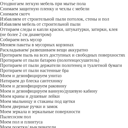
Отодвигаем легкую мебель при мытье пола
Снимаем защитную пленку и чехлы с мебели
Снимаем скотч
Избавляем от строительной пыли потолок, стены и пол
Избавляем мебель от строительной пыли
Оттираем следы и капли краски, штукатурки, затирки, клея
(не более 2 см диаметром)
Собираем весь мусор
Меняем пакеты в мусорных корзинах
Раскладываем/ развешиваем вещи аккуратно
Протираем пыль на всех доступных и свободных поверхностях
Протираем от пыли батарею (полотенцесушитель)
Протираем от пыли держатели полотенец и туалетной бумаги
Протираем от пыли настенные бра
Моем и дезинфицируем унитаз
Натираем до блеска сантехнику
Моем и дезинфицируем раковину
Моем и дезинфицируем ванную/душевую кабину
Моем краны и душевые лейки
Моем мыльницу и стаканы под щетки
Моем дверные ручки и замок
Моем зеркала и зеркальные поверхности
Пылесосим пол
Моем пол и плинтуса
Моем розетки/ выключатели