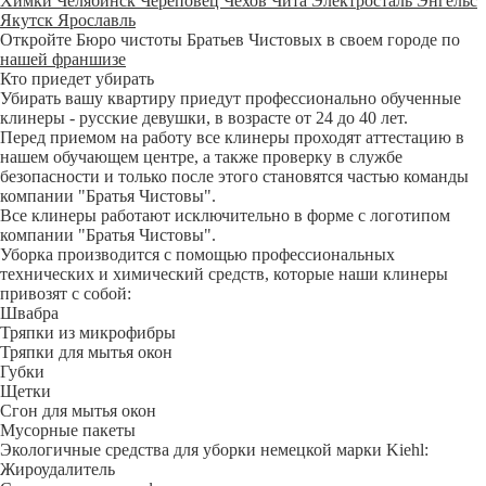
Химки
Челябинск
Череповец
Чехов
Чита
Электросталь
Энгельс
Якутск
Ярославль
Откройте Бюро чистоты Братьев Чистовых в своем городе по
нашей франшизе
Кто приедет убирать
Убирать вашу квартиру приедут профессионально обученные
клинеры - русские девушки, в возрасте от 24 до 40 лет.
Перед приемом на работу все клинеры проходят аттестацию в
нашем обучающем центре, а также проверку в службе
безопасности и только после этого становятся частью команды
компании "Братья Чистовы".
Все клинеры работают исключительно в форме с логотипом
компании "Братья Чистовы".
Уборка производится с помощью профессиональных
технических и химический средств, которые наши клинеры
привозят с собой:
Швабра
Тряпки из микрофибры
Тряпки для мытья окон
Губки
Щетки
Сгон для мытья окон
Мусорные пакеты
Экологичные средства для уборки немецкой марки Kiehl:
Жироудалитель