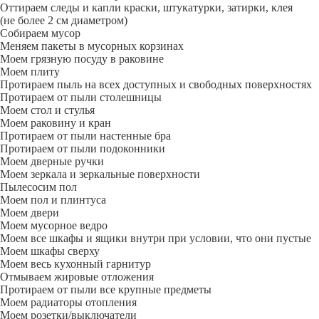
Оттираем следы и капли краски, штукатурки, затирки, клея
(не более 2 см диаметром)
Собираем мусор
Меняем пакеты в мусорных корзинах
Моем грязную посуду в раковине
Моем плиту
Протираем пыль на всех доступных и свободных поверхностях
Протираем от пыли столешницы
Моем стол и стулья
Моем раковину и кран
Протираем от пыли настенные бра
Протираем от пыли подоконники
Моем дверные ручки
Моем зеркала и зеркальные поверхности
Пылесосим пол
Моем пол и плинтуса
Моем двери
Моем мусорное ведро
Моем все шкафы и ящики внутри при условии, что они пустые
Моем шкафы сверху
Моем весь кухонный гарнитур
Отмываем жировые отложения
Протираем от пыли все крупные предметы
Моем радиаторы отопления
Моем розетки/выключатели