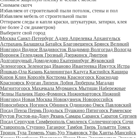
Снимаем скотч
Избавляем от строительной пыли потолок, стены и пол
Избавляем мебель от строительной пыли
Оттираем следы и капли краски, штукатурки, затирки, клея
(не более 2 см диаметром)
Выберите свой город
Москва
Санкт-Петербург
Адлер
Апрелевка
Архангельск
Астрахань
Балашиха
Батайск
Благовещенск
Брянск
Великий
Новгород
Видное
Владивосток
Владимир
Волгоград
Вологда
Воронеж
Геленджик
Грозный
Дзержинск
Дмитров
Долгопрудный
Домодедово
Екатеринбург
Жуковский
Зеленогорск
Зеленоград
Иваново
Ивантеевка
Иркутск
Истра
Йошкар-Ола
Казань
Калининград
Калуга
Каспийск
Кашира
Киров
Клин
Королёв
Кострома
Красногорск
Краснодар
Красноярск
Курган
Липецк
Лобня
Люберцы
Магадан
Магнитогорск
Махачкала
Мурманск
Мытищи
Набережные
Челны
Нальчик
Наро-Фоминск
Нижневартовск
Нижний
Новгород
Новая Москва
Новокузнецк
Новороссийск
Новосибирск
Ногинск
Обнинск
Одинцово
Омск
Павловский
Посад
Пенза
Пермь
Подольск
Пушкино
Пятигорск
Раменское
Реутов
Ростов-на-Дону
Рязань
Самара
Саранск
Саратов
Сергиев
Посад
Серпухов
Симферополь
Смоленск
Солнечногорск
Сочи
Ставрополь
Ступино
Таганрог
Тамбов
Тверь
Тольятти
Томск
Троицк
Тула
Тюмень
Улан-Удэ
Ульяновск
Уфа
Ханты-Мансийск