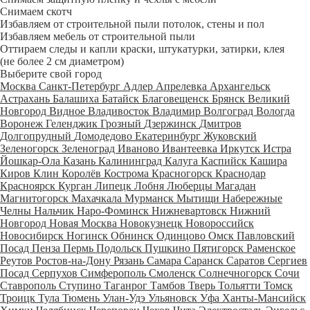
Снимаем скотч
Избавляем от строительной пыли потолок, стены и пол
Избавляем мебель от строительной пыли
Оттираем следы и капли краски, штукатурки, затирки, клея
(не более 2 см диаметром)
Выберите свой город
Москва
Санкт-Петербург
Адлер
Апрелевка
Архангельск
Астрахань
Балашиха
Батайск
Благовещенск
Брянск
Великий
Новгород
Видное
Владивосток
Владимир
Волгоград
Вологда
Воронеж
Геленджик
Грозный
Дзержинск
Дмитров
Долгопрудный
Домодедово
Екатеринбург
Жуковский
Зеленогорск
Зеленоград
Иваново
Ивантеевка
Иркутск
Истра
Йошкар-Ола
Казань
Калининград
Калуга
Каспийск
Кашира
Киров
Клин
Королёв
Кострома
Красногорск
Краснодар
Красноярск
Курган
Липецк
Лобня
Люберцы
Магадан
Магнитогорск
Махачкала
Мурманск
Мытищи
Набережные
Челны
Нальчик
Наро-Фоминск
Нижневартовск
Нижний
Новгород
Новая Москва
Новокузнецк
Новороссийск
Новосибирск
Ногинск
Обнинск
Одинцово
Омск
Павловский
Посад
Пенза
Пермь
Подольск
Пушкино
Пятигорск
Раменское
Реутов
Ростов-на-Дону
Рязань
Самара
Саранск
Саратов
Сергиев
Посад
Серпухов
Симферополь
Смоленск
Солнечногорск
Сочи
Ставрополь
Ступино
Таганрог
Тамбов
Тверь
Тольятти
Томск
Троицк
Тула
Тюмень
Улан-Удэ
Ульяновск
Уфа
Ханты-Мансийск