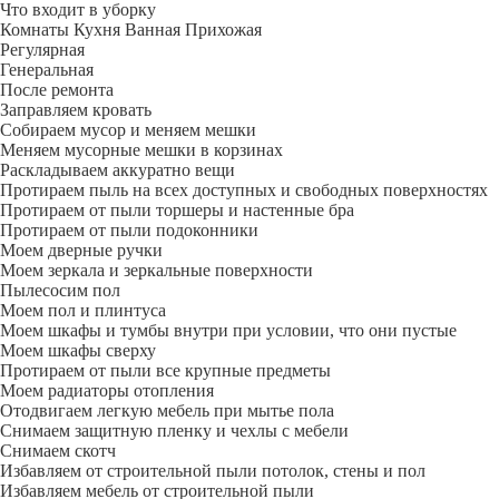
Что входит в уборку
Регу­лярная
Гене­ральная
После ремонта
Заправляем кровать
Собираем мусор и меняем мешки
Меняем мусорные мешки в корзинах
Раскладываем аккуратно вещи
Протираем пыль на всех доступных и свободных поверхностях
Протираем от пыли торшеры и настенные бра
Протираем от пыли подоконники
Моем дверные ручки
Моем зеркала и зеркальные поверхности
Пылесосим пол
Моем пол и плинтуса
Моем шкафы и тумбы внутри при условии, что они пустые
Моем шкафы сверху
Протираем от пыли все крупные предметы
Моем радиаторы отопления
Отодвигаем легкую мебель при мытье пола
Снимаем защитную пленку и чехлы с мебели
Снимаем скотч
Избавляем от строительной пыли потолок, стены и пол
Избавляем мебель от строительной пыли