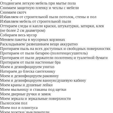
Отодвигаем легкую мебель при мытье пола
Снимаем защитную пленку и чехлы с мебели
Снимаем скотч
Избавляем от строительной пыли потолок, стены и пол
Избавляем мебель от строительной пыли
Оттираем следы и капли краски, штукатурки, затирки, клея
(не более 2 см диаметром)
Собираем весь мусор
Меняем пакеты в мусорных корзинах
Раскладываем/ развешиваем вещи аккуратно
Протираем пыль на всех доступных и свободных поверхностях
Протираем от пыли батарею (полотенцесушитель)
Протираем от пыли держатели полотенец и туалетной бумаги
Протираем от пыли настенные бра
Моем и дезинфицируем унитаз
Натираем до блеска сантехнику
Моем и дезинфицируем раковину
Моем и дезинфицируем ванную/душевую кабину
Моем краны и душевые лейки
Моем мыльницу и стаканы под щетки
Моем дверные ручки и замок
Моем зеркала и зеркальные поверхности
Пылесосим пол
Моем пол и плинтуса
Моем розетки/ выключатели