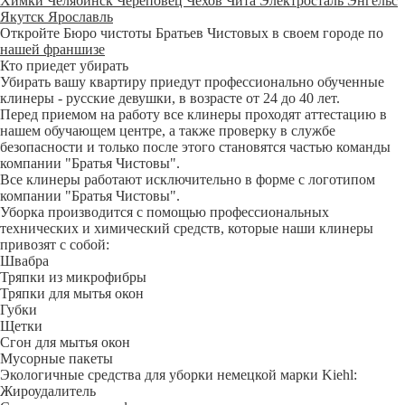
Химки
Челябинск
Череповец
Чехов
Чита
Электросталь
Энгельс
Якутск
Ярославль
Откройте Бюро чистоты Братьев Чистовых в своем городе по
нашей франшизе
Кто приедет убирать
Убирать вашу квартиру приедут профессионально обученные
клинеры - русские девушки, в возрасте от 24 до 40 лет.
Перед приемом на работу все клинеры проходят аттестацию в
нашем обучающем центре, а также проверку в службе
безопасности и только после этого становятся частью команды
компании "Братья Чистовы".
Все клинеры работают исключительно в форме с логотипом
компании "Братья Чистовы".
Уборка производится с помощью профессиональных
технических и химический средств, которые наши клинеры
привозят с собой:
Швабра
Тряпки из микрофибры
Тряпки для мытья окон
Губки
Щетки
Сгон для мытья окон
Мусорные пакеты
Экологичные средства для уборки немецкой марки Kiehl:
Жироудалитель