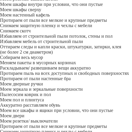
Моем шкафы внутри при условии, что они пустые
Моем шкафы сверху
Моем настенный кафель
Протираем от пыли все мелкие и крупные предметы
Снимаем защитную пленку и чехлы с мебели
Снимаем скотч
Избавляем от строительной пыли потолок, стены и пол
Избавляем мебель от строительной пыли
Оттираем следы и капли краски, штукатурки, затирки, клея
(не более 2 см диаметром)
Собираем весь мусор
Меняем пакеты в мусорных корзинах
Раскладываем/ развешиваем вещи аккуратно
Протираем пыль на всех доступных и свободных поверхностях
Протираем от пыли настенные бра
Моем дверные ручки
Моем зеркала и зеркальные поверхности
Пылесосим коврик и пол
Моем пол и плинтуса
Аккуратно расставляем обувь
Моем все шкафы и ящики при условии, что они пустые
Моем двери
Моем розетки/ выключатели
Протираем от пыли все мелкие и крупные предметы
Снимаем защитную пленку и чехлы с мебели