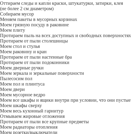
Оттираем следы и капли краски, штукатурки, затирки, клея
(не более 2 см диаметром)
Собираем мусор
Меняем пакеты в мусорных корзинах
Моем грязную посуду в раковине
Моем плиту
Протираем пыль на всех доступных и свободных поверхностях
Протираем от пыли столешницы
Моем стол и стулья
Моем раковину и кран
Протираем от пыли настенные бра
Протираем от пыли подоконники
Моем дверные ручки
Моем зеркала и зеркальные поверхности
Пылесосим пол
Моем пол и плинтуса
Моем двери
Моем мусорное ведро
Моем все шкафы и ящики внутри при условии, что они пустые
Моем шкафы сверху
Моем весь кухонный гарнитур
Отмываем жировые отложения
Протираем от пыли все крупные предметы
Моем радиаторы отопления
Моем розетки/выключатели