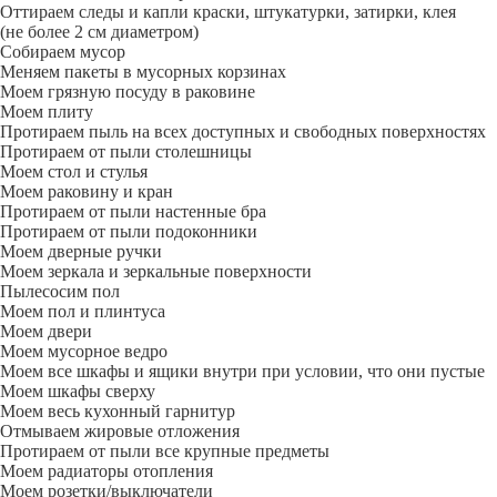
Оттираем следы и капли краски, штукатурки, затирки, клея
(не более 2 см диаметром)
Собираем мусор
Меняем пакеты в мусорных корзинах
Моем грязную посуду в раковине
Моем плиту
Протираем пыль на всех доступных и свободных поверхностях
Протираем от пыли столешницы
Моем стол и стулья
Моем раковину и кран
Протираем от пыли настенные бра
Протираем от пыли подоконники
Моем дверные ручки
Моем зеркала и зеркальные поверхности
Пылесосим пол
Моем пол и плинтуса
Моем двери
Моем мусорное ведро
Моем все шкафы и ящики внутри при условии, что они пустые
Моем шкафы сверху
Моем весь кухонный гарнитур
Отмываем жировые отложения
Протираем от пыли все крупные предметы
Моем радиаторы отопления
Моем розетки/выключатели