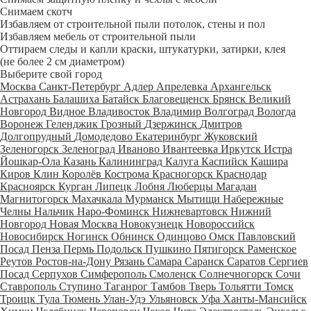
Снимаем скотч
Избавляем от строительной пыли потолок, стены и пол
Избавляем мебель от строительной пыли
Оттираем следы и капли краски, штукатурки, затирки, клея
(не более 2 см диаметром)
Выберите свой город
Москва
Санкт-Петербург
Адлер
Апрелевка
Архангельск
Астрахань
Балашиха
Батайск
Благовещенск
Брянск
Великий
Новгород
Видное
Владивосток
Владимир
Волгоград
Вологда
Воронеж
Геленджик
Грозный
Дзержинск
Дмитров
Долгопрудный
Домодедово
Екатеринбург
Жуковский
Зеленогорск
Зеленоград
Иваново
Ивантеевка
Иркутск
Истра
Йошкар-Ола
Казань
Калининград
Калуга
Каспийск
Кашира
Киров
Клин
Королёв
Кострома
Красногорск
Краснодар
Красноярск
Курган
Липецк
Лобня
Люберцы
Магадан
Магнитогорск
Махачкала
Мурманск
Мытищи
Набережные
Челны
Нальчик
Наро-Фоминск
Нижневартовск
Нижний
Новгород
Новая Москва
Новокузнецк
Новороссийск
Новосибирск
Ногинск
Обнинск
Одинцово
Омск
Павловский
Посад
Пенза
Пермь
Подольск
Пушкино
Пятигорск
Раменское
Реутов
Ростов-на-Дону
Рязань
Самара
Саранск
Саратов
Сергиев
Посад
Серпухов
Симферополь
Смоленск
Солнечногорск
Сочи
Ставрополь
Ступино
Таганрог
Тамбов
Тверь
Тольятти
Томск
Троицк
Тула
Тюмень
Улан-Удэ
Ульяновск
Уфа
Ханты-Мансийск