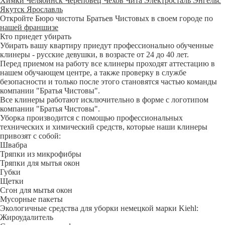
Химки
Челябинск
Череповец
Чехов
Чита
Электросталь
Энгельс
Якутск
Ярославль
Откройте Бюро чистоты Братьев Чистовых в своем городе по
нашей франшизе
Кто приедет убирать
Убирать вашу квартиру приедут профессионально обученные
клинеры - русские девушки, в возрасте от 24 до 40 лет.
Перед приемом на работу все клинеры проходят аттестацию в
нашем обучающем центре, а также проверку в службе
безопасности и только после этого становятся частью команды
компании "Братья Чистовы".
Все клинеры работают исключительно в форме с логотипом
компании "Братья Чистовы".
Уборка производится с помощью профессиональных
технических и химический средств, которые наши клинеры
привозят с собой:
Швабра
Тряпки из микрофибры
Тряпки для мытья окон
Губки
Щетки
Сгон для мытья окон
Мусорные пакеты
Экологичные средства для уборки немецкой марки Kiehl:
Жироудалитель