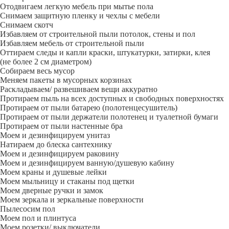
Отодвигаем легкую мебель при мытье пола
Снимаем защитную пленку и чехлы с мебели
Снимаем скотч
Избавляем от строительной пыли потолок, стены и пол
Избавляем мебель от строительной пыли
Оттираем следы и капли краски, штукатурки, затирки, клея
(не более 2 см диаметром)
Собираем весь мусор
Меняем пакеты в мусорных корзинах
Раскладываем/ развешиваем вещи аккуратно
Протираем пыль на всех доступных и свободных поверхностях
Протираем от пыли батарею (полотенцесушитель)
Протираем от пыли держатели полотенец и туалетной бумаги
Протираем от пыли настенные бра
Моем и дезинфицируем унитаз
Натираем до блеска сантехнику
Моем и дезинфицируем раковину
Моем и дезинфицируем ванную/душевую кабину
Моем краны и душевые лейки
Моем мыльницу и стаканы под щетки
Моем дверные ручки и замок
Моем зеркала и зеркальные поверхности
Пылесосим пол
Моем пол и плинтуса
Моем розетки/ выключатели