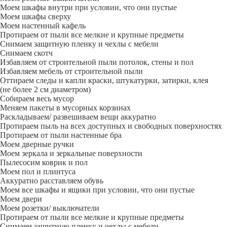
Моем шкафы внутри при условии, что они пустые
Моем шкафы сверху
Моем настенный кафель
Протираем от пыли все мелкие и крупные предметы
Снимаем защитную пленку и чехлы с мебели
Снимаем скотч
Избавляем от строительной пыли потолок, стены и пол
Избавляем мебель от строительной пыли
Оттираем следы и капли краски, штукатурки, затирки, клея
(не более 2 см диаметром)
Собираем весь мусор
Меняем пакеты в мусорных корзинах
Раскладываем/ развешиваем вещи аккуратно
Протираем пыль на всех доступных и свободных поверхностях
Протираем от пыли настенные бра
Моем дверные ручки
Моем зеркала и зеркальные поверхности
Пылесосим коврик и пол
Моем пол и плинтуса
Аккуратно расставляем обувь
Моем все шкафы и ящики при условии, что они пустые
Моем двери
Моем розетки/ выключатели
Протираем от пыли все мелкие и крупные предметы
Снимаем защитную пленку и чехлы с мебели