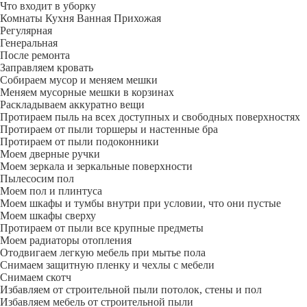
Что входит в уборку
Регу­лярная
Гене­ральная
После ремонта
Заправляем кровать
Собираем мусор и меняем мешки
Меняем мусорные мешки в корзинах
Раскладываем аккуратно вещи
Протираем пыль на всех доступных и свободных поверхностях
Протираем от пыли торшеры и настенные бра
Протираем от пыли подоконники
Моем дверные ручки
Моем зеркала и зеркальные поверхности
Пылесосим пол
Моем пол и плинтуса
Моем шкафы и тумбы внутри при условии, что они пустые
Моем шкафы сверху
Протираем от пыли все крупные предметы
Моем радиаторы отопления
Отодвигаем легкую мебель при мытье пола
Снимаем защитную пленку и чехлы с мебели
Снимаем скотч
Избавляем от строительной пыли потолок, стены и пол
Избавляем мебель от строительной пыли