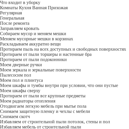
Что входит в уборку
Регу­лярная
Гене­ральная
После ремонта
Заправляем кровать
Собираем мусор и меняем мешки
Меняем мусорные мешки в корзинах
Раскладываем аккуратно вещи
Протираем пыль на всех доступных и свободных поверхностях
Протираем от пыли торшеры и настенные бра
Протираем от пыли подоконники
Моем дверные ручки
Моем зеркала и зеркальные поверхности
Пылесосим пол
Моем пол и плинтуса
Моем шкафы и тумбы внутри при условии, что они пустые
Моем шкафы сверху
Протираем от пыли все крупные предметы
Моем радиаторы отопления
Отодвигаем легкую мебель при мытье пола
Снимаем защитную пленку и чехлы с мебели
Снимаем скотч
Избавляем от строительной пыли потолок, стены и пол
Избавляем мебель от строительной пыли