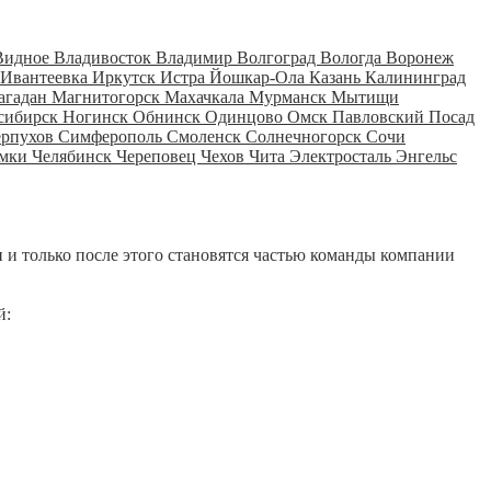
Видное
Владивосток
Владимир
Волгоград
Вологда
Воронеж
Ивантеевка
Иркутск
Истра
Йошкар-Ола
Казань
Калининград
агадан
Магнитогорск
Махачкала
Мурманск
Мытищи
сибирск
Ногинск
Обнинск
Одинцово
Омск
Павловский Посад
ерпухов
Симферополь
Смоленск
Солнечногорск
Сочи
мки
Челябинск
Череповец
Чехов
Чита
Электросталь
Энгельс
 и только после этого становятся частью команды компании
й: