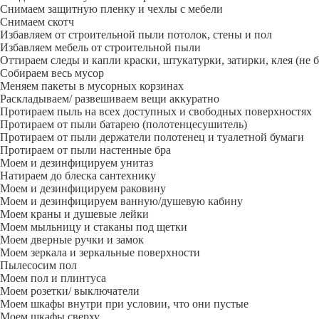
Снимаем защитную пленку и чехлы с мебели
Снимаем скотч
Избавляем от строительной пыли потолок, стены и пол
Избавляем мебель от строительной пыли
Оттираем следы и капли краски, штукатурки, затирки, клея (не 
Собираем весь мусор
Меняем пакеты в мусорных корзинах
Раскладываем/ развешиваем вещи аккуратно
Протираем пыль на всех доступных и свободных поверхностях
Протираем от пыли батарею (полотенцесушитель)
Протираем от пыли держатели полотенец и туалетной бумаги
Протираем от пыли настенные бра
Моем и дезинфицируем унитаз
Натираем до блеска сантехнику
Моем и дезинфицируем раковину
Моем и дезинфицируем ванную/душевую кабину
Моем краны и душевые лейки
Моем мыльницу и стаканы под щетки
Моем дверные ручки и замок
Моем зеркала и зеркальные поверхности
Пылесосим пол
Моем пол и плинтуса
Моем розетки/ выключатели
Моем шкафы внутри при условии, что они пустые
Моем шкафы сверху