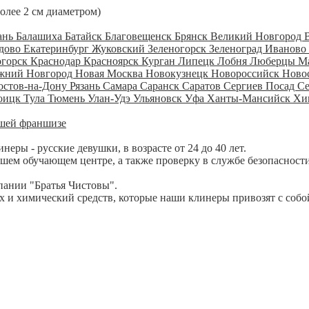
более 2 см диаметром)
ань
Балашиха
Батайск
Благовещенск
Брянск
Великий Новгород
дово
Екатеринбург
Жуковский
Зеленогорск
Зеленоград
Иваново
огорск
Краснодар
Красноярск
Курган
Липецк
Лобня
Люберцы
М
жний Новгород
Новая Москва
Новокузнецк
Новороссийск
Ново
остов-на-Дону
Рязань
Самара
Саранск
Саратов
Сергиев Посад
С
оицк
Тула
Тюмень
Улан-Удэ
Ульяновск
Уфа
Ханты-Мансийск
Хи
шей франшизе
ры - русские девушки, в возрасте от 24 до 40 лет.
шем обучающем центре, а также проверку в службе безопасности
пании "Братья Чистовы".
 и химический средств, которые наши клинеры привозят с собо