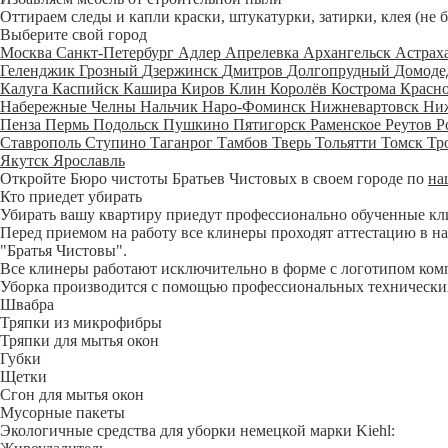
Оттираем следы и капли краски, штукатурки, затирки, клея (не 
Выберите свой город
Москва
Санкт-Петербург
Адлер
Апрелевка
Архангельск
Астрах
Геленджик
Грозный
Дзержинск
Дмитров
Долгопрудный
Домоде
Калуга
Каспийск
Кашира
Киров
Клин
Королёв
Кострома
Красн
Набережные Челны
Нальчик
Наро-Фоминск
Нижневартовск
Ни
Пенза
Пермь
Подольск
Пушкино
Пятигорск
Раменское
Реутов
Р
Ставрополь
Ступино
Таганрог
Тамбов
Тверь
Тольятти
Томск
Тр
Якутск
Ярославль
Откройте Бюро чистоты Братьев Чистовых в своем городе по
на
Кто приедет убирать
Убирать вашу квартиру приедут профессионально обученные клине
Перед приемом на работу все клинеры проходят аттестацию в на
"Братья Чистовы".
Все клинеры работают исключительно в форме с логотипом ком
Уборка производится с помощью профессиональных технических
Швабра
Тряпки из микрофибры
Тряпки для мытья окон
Губки
Щетки
Сгон для мытья окон
Мусорные пакеты
Экологичные средства для уборки немецкой марки Kiehl: