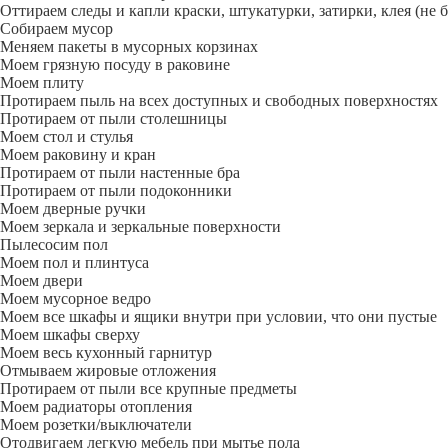
Оттираем следы и капли краски, штукатурки, затирки, клея (не 
Собираем мусор
Меняем пакеты в мусорных корзинах
Моем грязную посуду в раковине
Моем плиту
Протираем пыль на всех доступных и свободных поверхностях
Протираем от пыли столешницы
Моем стол и стулья
Моем раковину и кран
Протираем от пыли настенные бра
Протираем от пыли подоконники
Моем дверные ручки
Моем зеркала и зеркальные поверхности
Пылесосим пол
Моем пол и плинтуса
Моем двери
Моем мусорное ведро
Моем все шкафы и ящики внутри при условии, что они пустые
Моем шкафы сверху
Моем весь кухонный гарнитур
Отмываем жировые отложения
Протираем от пыли все крупные предметы
Моем радиаторы отопления
Моем розетки/выключатели
Отодвигаем легкую мебель при мытье пола