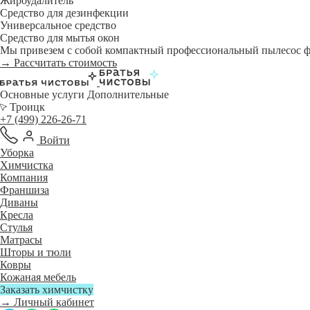
Жироудалитель
Средство для дезинфекции
Универсальное средство
Средство для мытья окон
Мы привезем с собой компактный профессиональный пылесос фи
→ Рассчитать стоимость
Основные услуги
Дополнительные
Троицк
+7 (499) 226-26-71
Войти
Уборка
Химчистка
Компания
Франшиза
Диваны
Кресла
Стулья
Матрасы
Шторы и тюли
Ковры
Кожаная мебель
Заказать химчистку
→ Личный кабинет