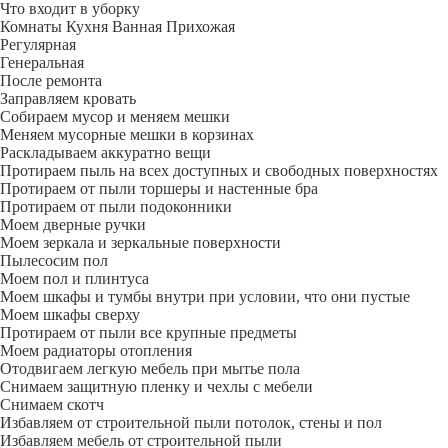
Что входит в уборку
Регу­лярная
Гене­ральная
После ремонта
Заправляем кровать
Собираем мусор и меняем мешки
Меняем мусорные мешки в корзинах
Раскладываем аккуратно вещи
Протираем пыль на всех доступных и свободных поверхностях
Протираем от пыли торшеры и настенные бра
Протираем от пыли подоконники
Моем дверные ручки
Моем зеркала и зеркальные поверхности
Пылесосим пол
Моем пол и плинтуса
Моем шкафы и тумбы внутри при условии, что они пустые
Моем шкафы сверху
Протираем от пыли все крупные предметы
Моем радиаторы отопления
Отодвигаем легкую мебель при мытье пола
Снимаем защитную пленку и чехлы с мебели
Снимаем скотч
Избавляем от строительной пыли потолок, стены и пол
Избавляем мебель от строительной пыли