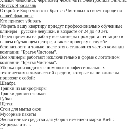
Химки
Челябинск
Череповец
Чехов
Чита
Электросталь
Энгельс
Якутск
Ярославль
Откройте Бюро чистоты Братьев Чистовых в своем городе по
нашей франшизе
Кто приедет убирать
Убирать вашу квартиру приедут профессионально обученные
клинеры - русские девушки, в возрасте от 24 до 40 лет.
Перед приемом на работу все клинеры проходят аттестацию в
нашем обучающем центре, а также проверку в службе
безопасности и только после этого становятся частью команды
компании "Братья Чистовы".
Все клинеры работают исключительно в форме с логотипом
компании "Братья Чистовы".
Уборка производится с помощью профессиональных
технических и химический средств, которые наши клинеры
привозят с собой:
Швабра
Тряпки из микрофибры
Тряпки для мытья окон
Губки
Щетки
Сгон для мытья окон
Мусорные пакеты
Экологичные средства для уборки немецкой марки Kiehl:
Жироудалитель