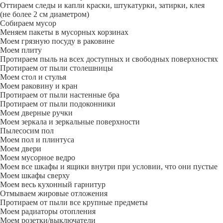
Оттираем следы и капли краски, штукатурки, затирки, клея
(не более 2 см диаметром)
Собираем мусор
Меняем пакеты в мусорных корзинах
Моем грязную посуду в раковине
Моем плиту
Протираем пыль на всех доступных и свободных поверхностях
Протираем от пыли столешницы
Моем стол и стулья
Моем раковину и кран
Протираем от пыли настенные бра
Протираем от пыли подоконники
Моем дверные ручки
Моем зеркала и зеркальные поверхности
Пылесосим пол
Моем пол и плинтуса
Моем двери
Моем мусорное ведро
Моем все шкафы и ящики внутри при условии, что они пустые
Моем шкафы сверху
Моем весь кухонный гарнитур
Отмываем жировые отложения
Протираем от пыли все крупные предметы
Моем радиаторы отопления
Моем розетки/выключатели