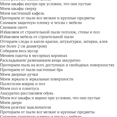
Моем шкафы внутри при условии, что они пустые
Моем шкафы сверху
Моем настенный кафель
Протираем от пыли все мелкие и крупные предметы
Снимаем защитную пленку и чехлы с мебели
Снимаем скотч
Избавляем от строительной пыли потолок, стены и пол
Избавляем мебель от строительной пыли
Оттираем следы и капли краски, штукатурки, затирки, клея
(не более 2 см диаметром)
Собираем весь мусор
Меняем пакеты в мусорных корзинах
Раскладываем/ развешиваем вещи аккуратно
Протираем пыль на всех доступных и свободных поверхностях
Протираем от пыли настенные бра
Моем дверные ручки
Моем зеркала и зеркальные поверхности
Пылесосим коврик и пол
Моем пол и плинтуса
Аккуратно расставляем обувь
Моем все шкафы и ящики при условии, что они пустые
Моем двери
Моем розетки/ выключатели
Протираем от пыли все мелкие и крупные предметы
Снимаем защитную пленку и чехлы с мебели