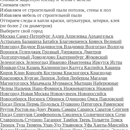
Снимаем скотч
Избавляем от строительной пыли потолок, стены и пол
Избавляем мебель от строительной пыли
Оттираем следы и капли краски, штукатурки, затирки, клея
(не более 2 см диаметром)
Выберите свой город
Москва
Санкт-Петербург
Адлер
Апрелевка
Архангельск
Астрахань
Балашиха
Батайск
Благовещенск
Брянск
Великий
Новгород
Видное
Владивосток
Владимир
Волгоград
Вологда
Воронеж
Геленджик
Грозный
Дзержинск
Дмитров
Долгопрудный
Домодедово
Екатеринбург
Жуковский
Зеленогорск
Зеленоград
Иваново
Ивантеевка
Иркутск
Истра
Йошкар-Ола
Казань
Калининград
Калуга
Каспийск
Кашира
Киров
Клин
Королёв
Кострома
Красногорск
Краснодар
Красноярск
Курган
Липецк
Лобня
Люберцы
Магадан
Магнитогорск
Махачкала
Мурманск
Мытищи
Набережные
Челны
Нальчик
Наро-Фоминск
Нижневартовск
Нижний
Новгород
Новая Москва
Новокузнецк
Новороссийск
Новосибирск
Ногинск
Обнинск
Одинцово
Омск
Павловский
Посад
Пенза
Пермь
Подольск
Пушкино
Пятигорск
Раменское
Реутов
Ростов-на-Дону
Рязань
Самара
Саранск
Саратов
Сергиев
Посад
Серпухов
Симферополь
Смоленск
Солнечногорск
Сочи
Ставрополь
Ступино
Таганрог
Тамбов
Тверь
Тольятти
Томск
Троицк
Тула
Тюмень
Улан-Удэ
Ульяновск
Уфа
Ханты-Мансийск