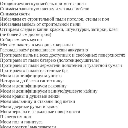
Отодвигаем легкую мебель при мытье пола
Снимаем защитную пленку и чехлы с мебели
Снимаем скотч
Избавляем от строительной пыли потолок, стены и пол
Избавляем мебель от строительной пыли
Оттираем следы и капли краски, штукатурки, затирки, клея
(не более 2 см диаметром)
Собираем весь мусор
Меняем пакеты в мусорных корзинах
Раскладываем/ развешиваем вещи аккуратно
Протираем пыль на всех доступных и свободных поверхностях
Протираем от пыли батарею (полотенцесушитель)
Протираем от пыли держатели полотенец и туалетной бумаги
Протираем от пыли настенные бра
Моем и дезинфицируем унитаз
Натираем до блеска сантехнику
Моем и дезинфицируем раковину
Моем и дезинфицируем ванную/душевую кабину
Моем краны и душевые лейки
Моем мыльницу и стаканы под щетки
Моем дверные ручки и замок
Моем зеркала и зеркальные поверхности
Пылесосим пол
Моем пол и плинтуса
Моем розетки/ выключатели