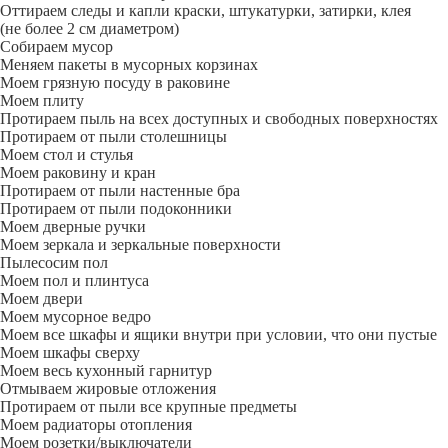
Оттираем следы и капли краски, штукатурки, затирки, клея
(не более 2 см диаметром)
Собираем мусор
Меняем пакеты в мусорных корзинах
Моем грязную посуду в раковине
Моем плиту
Протираем пыль на всех доступных и свободных поверхностях
Протираем от пыли столешницы
Моем стол и стулья
Моем раковину и кран
Протираем от пыли настенные бра
Протираем от пыли подоконники
Моем дверные ручки
Моем зеркала и зеркальные поверхности
Пылесосим пол
Моем пол и плинтуса
Моем двери
Моем мусорное ведро
Моем все шкафы и ящики внутри при условии, что они пустые
Моем шкафы сверху
Моем весь кухонный гарнитур
Отмываем жировые отложения
Протираем от пыли все крупные предметы
Моем радиаторы отопления
Моем розетки/выключатели