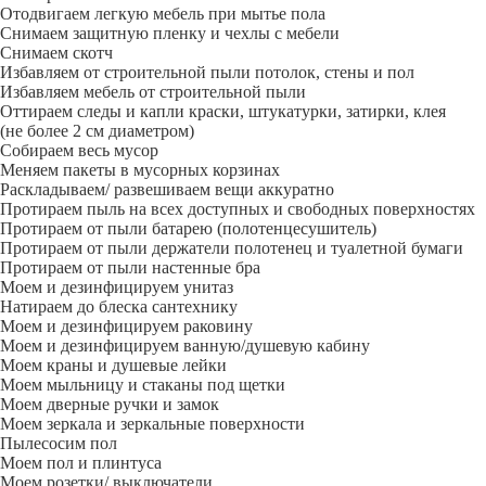
Отодвигаем легкую мебель при мытье пола
Снимаем защитную пленку и чехлы с мебели
Снимаем скотч
Избавляем от строительной пыли потолок, стены и пол
Избавляем мебель от строительной пыли
Оттираем следы и капли краски, штукатурки, затирки, клея
(не более 2 см диаметром)
Собираем весь мусор
Меняем пакеты в мусорных корзинах
Раскладываем/ развешиваем вещи аккуратно
Протираем пыль на всех доступных и свободных поверхностях
Протираем от пыли батарею (полотенцесушитель)
Протираем от пыли держатели полотенец и туалетной бумаги
Протираем от пыли настенные бра
Моем и дезинфицируем унитаз
Натираем до блеска сантехнику
Моем и дезинфицируем раковину
Моем и дезинфицируем ванную/душевую кабину
Моем краны и душевые лейки
Моем мыльницу и стаканы под щетки
Моем дверные ручки и замок
Моем зеркала и зеркальные поверхности
Пылесосим пол
Моем пол и плинтуса
Моем розетки/ выключатели