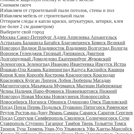
Снимаем скотч
Избавляем от строительной пыли потолок, стены и пол
Избавляем мебель от строительной пыли
Оттираем следы и капли краски, штукатурки, затирки, клея
(не более 2 см диаметром)
Выберите свой город
Москва
Санкт-Петербург
Адлер
Апрелевка
Архангельск
Астрахань
Балашиха
Батайск
Благовещенск
Брянск
Великий
Новгород
Видное
Владивосток
Владимир
Волгоград
Вологда
Воронеж
Геленджик
Грозный
Дзержинск
Дмитров
Долгопрудный
Домодедово
Екатеринбург
Жуковский
Зеленогорск
Зеленоград
Иваново
Ивантеевка
Иркутск
Истра
Йошкар-Ола
Казань
Калининград
Калуга
Каспийск
Кашира
Киров
Клин
Королёв
Кострома
Красногорск
Краснодар
Красноярск
Курган
Липецк
Лобня
Люберцы
Магадан
Магнитогорск
Махачкала
Мурманск
Мытищи
Набережные
Челны
Нальчик
Наро-Фоминск
Нижневартовск
Нижний
Новгород
Новая Москва
Новокузнецк
Новороссийск
Новосибирск
Ногинск
Обнинск
Одинцово
Омск
Павловский
Посад
Пенза
Пермь
Подольск
Пушкино
Пятигорск
Раменское
Реутов
Ростов-на-Дону
Рязань
Самара
Саранск
Саратов
Сергиев
Посад
Серпухов
Симферополь
Смоленск
Солнечногорск
Сочи
Ставрополь
Ступино
Таганрог
Тамбов
Тверь
Тольятти
Томск
Троицк
Тула
Тюмень
Улан-Удэ
Ульяновск
Уфа
Ханты-Мансийск