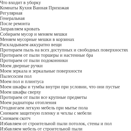
Что входит в уборку
Регу­лярная
Гене­ральная
После ремонта
Заправляем кровать
Собираем мусор и меняем мешки
Меняем мусорные мешки в корзинах
Раскладываем аккуратно вещи
Протираем пыль на всех доступных и свободных поверхностях
Протираем от пыли торшеры и настенные бра
Протираем от пыли подоконники
Моем дверные ручки
Моем зеркала и зеркальные поверхности
Пылесосим пол
Моем пол и плинтуса
Моем шкафы и тумбы внутри при условии, что они пустые
Моем шкафы сверху
Протираем от пыли все крупные предметы
Моем радиаторы отопления
Отодвигаем легкую мебель при мытье пола
Снимаем защитную пленку и чехлы с мебели
Снимаем скотч
Избавляем от строительной пыли потолок, стены и пол
Избавляем мебель от строительной пыли