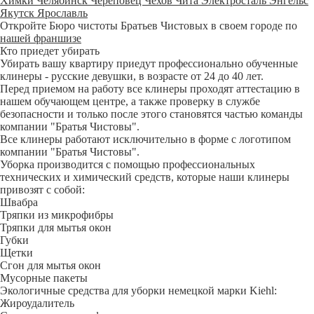
Химки
Челябинск
Череповец
Чехов
Чита
Электросталь
Энгельс
Якутск
Ярославль
Откройте Бюро чистоты Братьев Чистовых в своем городе по
нашей франшизе
Кто приедет убирать
Убирать вашу квартиру приедут профессионально обученные
клинеры - русские девушки, в возрасте от 24 до 40 лет.
Перед приемом на работу все клинеры проходят аттестацию в
нашем обучающем центре, а также проверку в службе
безопасности и только после этого становятся частью команды
компании "Братья Чистовы".
Все клинеры работают исключительно в форме с логотипом
компании "Братья Чистовы".
Уборка производится с помощью профессиональных
технических и химический средств, которые наши клинеры
привозят с собой:
Швабра
Тряпки из микрофибры
Тряпки для мытья окон
Губки
Щетки
Сгон для мытья окон
Мусорные пакеты
Экологичные средства для уборки немецкой марки Kiehl:
Жироудалитель