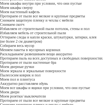
Моем шкафы внутри при условии, что они пустые
Моем шкафы сверху
Моем настенный кафель
Протираем от пыли все мелкие и крупные предметы
Снимаем защитную пленку и чехлы с мебели
Снимаем скотч
Избавляем от строительной пыли потолок, стены и пол
Избавляем мебель от строительной пыли
Оттираем следы и капли краски, штукатурки, затирки, клея
(не более 2 см диаметром)
Собираем весь мусор
Меняем пакеты в мусорных корзинах
Раскладываем/ развешиваем вещи аккуратно
Протираем пыль на всех доступных и свободных поверхностях
Протираем от пыли настенные бра
Моем дверные ручки
Моем зеркала и зеркальные поверхности
Пылесосим коврик и пол
Моем пол и плинтуса
Аккуратно расставляем обувь
Моем все шкафы и ящики при условии, что они пустые
Моем двери
Моем розетки/ выключатели
Протираем от пыли все мелкие и крупные предметы
Снимаем защитную пленку и чехлы с мебели