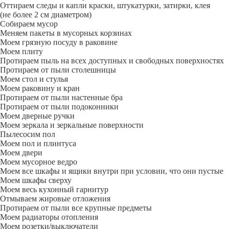
Оттираем следы и капли краски, штукатурки, затирки, клея
(не более 2 см диаметром)
Собираем мусор
Меняем пакеты в мусорных корзинах
Моем грязную посуду в раковине
Моем плиту
Протираем пыль на всех доступных и свободных поверхностях
Протираем от пыли столешницы
Моем стол и стулья
Моем раковину и кран
Протираем от пыли настенные бра
Протираем от пыли подоконники
Моем дверные ручки
Моем зеркала и зеркальные поверхности
Пылесосим пол
Моем пол и плинтуса
Моем двери
Моем мусорное ведро
Моем все шкафы и ящики внутри при условии, что они пустые
Моем шкафы сверху
Моем весь кухонный гарнитур
Отмываем жировые отложения
Протираем от пыли все крупные предметы
Моем радиаторы отопления
Моем розетки/выключатели