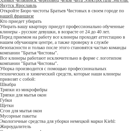
Химки
Челябинск
Череповец
Чехов
Чита
Электросталь
Энгельс
Якутск
Ярославль
Откройте Бюро чистоты Братьев Чистовых в своем городе по
нашей франшизе
Кто приедет убирать
Убирать вашу квартиру приедут профессионально обученные
клинеры - русские девушки, в возрасте от 24 до 40 лет.
Перед приемом на работу все клинеры проходят аттестацию в
нашем обучающем центре, а также проверку в службе
безопасности и только после этого становятся частью команды
компании "Братья Чистовы".
Все клинеры работают исключительно в форме с логотипом
компании "Братья Чистовы".
Уборка производится с помощью профессиональных
технических и химический средств, которые наши клинеры
привозят с собой:
Швабра
Тряпки из микрофибры
Тряпки для мытья окон
Губки
Щетки
Сгон для мытья окон
Мусорные пакеты
Экологичные средства для уборки немецкой марки Kiehl:
Жироудалитель