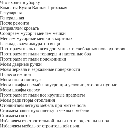
Что входит в уборку
Регу­лярная
Гене­ральная
После ремонта
Заправляем кровать
Собираем мусор и меняем мешки
Меняем мусорные мешки в корзинах
Раскладываем аккуратно вещи
Протираем пыль на всех доступных и свободных поверхностях
Протираем от пыли торшеры и настенные бра
Протираем от пыли подоконники
Моем дверные ручки
Моем зеркала и зеркальные поверхности
Пылесосим пол
Моем пол и плинтуса
Моем шкафы и тумбы внутри при условии, что они пустые
Моем шкафы сверху
Протираем от пыли все крупные предметы
Моем радиаторы отопления
Отодвигаем легкую мебель при мытье пола
Снимаем защитную пленку и чехлы с мебели
Снимаем скотч
Избавляем от строительной пыли потолок, стены и пол
Избавляем мебель от строительной пыли