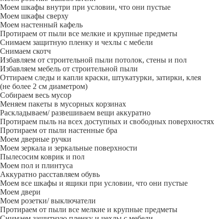
Моем шкафы внутри при условии, что они пустые
Моем шкафы сверху
Моем настенный кафель
Протираем от пыли все мелкие и крупные предметы
Снимаем защитную пленку и чехлы с мебели
Снимаем скотч
Избавляем от строительной пыли потолок, стены и пол
Избавляем мебель от строительной пыли
Оттираем следы и капли краски, штукатурки, затирки, клея
(не более 2 см диаметром)
Собираем весь мусор
Меняем пакеты в мусорных корзинах
Раскладываем/ развешиваем вещи аккуратно
Протираем пыль на всех доступных и свободных поверхностях
Протираем от пыли настенные бра
Моем дверные ручки
Моем зеркала и зеркальные поверхности
Пылесосим коврик и пол
Моем пол и плинтуса
Аккуратно расставляем обувь
Моем все шкафы и ящики при условии, что они пустые
Моем двери
Моем розетки/ выключатели
Протираем от пыли все мелкие и крупные предметы
Снимаем защитную пленку и чехлы с мебели