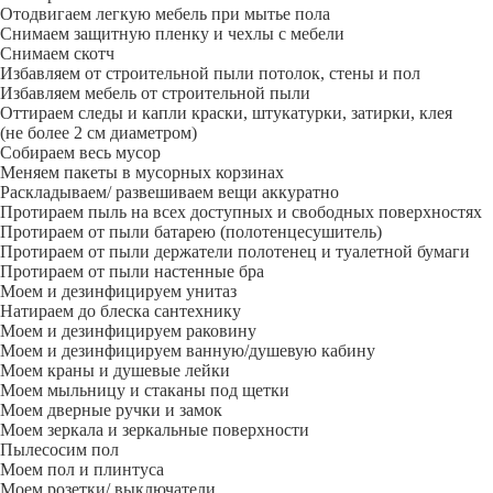
Отодвигаем легкую мебель при мытье пола
Снимаем защитную пленку и чехлы с мебели
Снимаем скотч
Избавляем от строительной пыли потолок, стены и пол
Избавляем мебель от строительной пыли
Оттираем следы и капли краски, штукатурки, затирки, клея
(не более 2 см диаметром)
Собираем весь мусор
Меняем пакеты в мусорных корзинах
Раскладываем/ развешиваем вещи аккуратно
Протираем пыль на всех доступных и свободных поверхностях
Протираем от пыли батарею (полотенцесушитель)
Протираем от пыли держатели полотенец и туалетной бумаги
Протираем от пыли настенные бра
Моем и дезинфицируем унитаз
Натираем до блеска сантехнику
Моем и дезинфицируем раковину
Моем и дезинфицируем ванную/душевую кабину
Моем краны и душевые лейки
Моем мыльницу и стаканы под щетки
Моем дверные ручки и замок
Моем зеркала и зеркальные поверхности
Пылесосим пол
Моем пол и плинтуса
Моем розетки/ выключатели