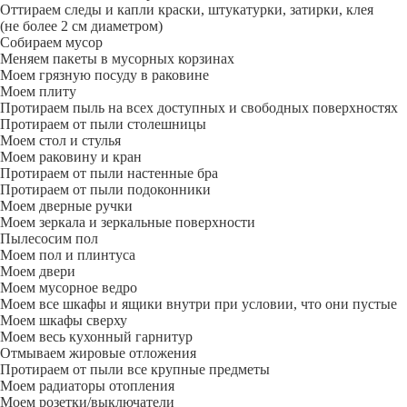
Оттираем следы и капли краски, штукатурки, затирки, клея
(не более 2 см диаметром)
Собираем мусор
Меняем пакеты в мусорных корзинах
Моем грязную посуду в раковине
Моем плиту
Протираем пыль на всех доступных и свободных поверхностях
Протираем от пыли столешницы
Моем стол и стулья
Моем раковину и кран
Протираем от пыли настенные бра
Протираем от пыли подоконники
Моем дверные ручки
Моем зеркала и зеркальные поверхности
Пылесосим пол
Моем пол и плинтуса
Моем двери
Моем мусорное ведро
Моем все шкафы и ящики внутри при условии, что они пустые
Моем шкафы сверху
Моем весь кухонный гарнитур
Отмываем жировые отложения
Протираем от пыли все крупные предметы
Моем радиаторы отопления
Моем розетки/выключатели