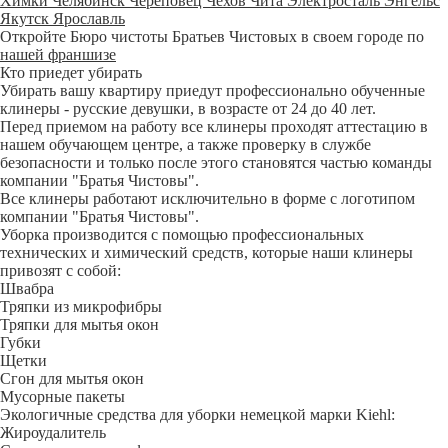
Химки
Челябинск
Череповец
Чехов
Чита
Электросталь
Энгельс
Якутск
Ярославль
Откройте Бюро чистоты Братьев Чистовых в своем городе по
нашей франшизе
Кто приедет убирать
Убирать вашу квартиру приедут профессионально обученные
клинеры - русские девушки, в возрасте от 24 до 40 лет.
Перед приемом на работу все клинеры проходят аттестацию в
нашем обучающем центре, а также проверку в службе
безопасности и только после этого становятся частью команды
компании "Братья Чистовы".
Все клинеры работают исключительно в форме с логотипом
компании "Братья Чистовы".
Уборка производится с помощью профессиональных
технических и химический средств, которые наши клинеры
привозят с собой:
Швабра
Тряпки из микрофибры
Тряпки для мытья окон
Губки
Щетки
Сгон для мытья окон
Мусорные пакеты
Экологичные средства для уборки немецкой марки Kiehl:
Жироудалитель