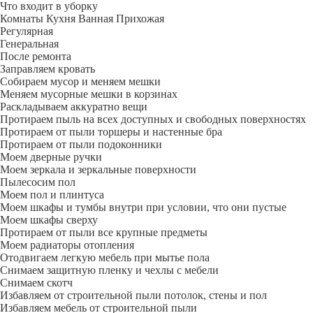
Что входит в уборку
Регу­лярная
Гене­ральная
После ремонта
Заправляем кровать
Собираем мусор и меняем мешки
Меняем мусорные мешки в корзинах
Раскладываем аккуратно вещи
Протираем пыль на всех доступных и свободных поверхностях
Протираем от пыли торшеры и настенные бра
Протираем от пыли подоконники
Моем дверные ручки
Моем зеркала и зеркальные поверхности
Пылесосим пол
Моем пол и плинтуса
Моем шкафы и тумбы внутри при условии, что они пустые
Моем шкафы сверху
Протираем от пыли все крупные предметы
Моем радиаторы отопления
Отодвигаем легкую мебель при мытье пола
Снимаем защитную пленку и чехлы с мебели
Снимаем скотч
Избавляем от строительной пыли потолок, стены и пол
Избавляем мебель от строительной пыли