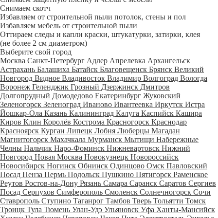
Снимаем скотч
Избавляем от строительной пыли потолок, стены и пол
Избавляем мебель от строительной пыли
Оттираем следы и капли краски, штукатурки, затирки, клея
(не более 2 см диаметром)
Выберите свой город
Москва
Санкт-Петербург
Адлер
Апрелевка
Архангельск
Астрахань
Балашиха
Батайск
Благовещенск
Брянск
Великий
Новгород
Видное
Владивосток
Владимир
Волгоград
Вологда
Воронеж
Геленджик
Грозный
Дзержинск
Дмитров
Долгопрудный
Домодедово
Екатеринбург
Жуковский
Зеленогорск
Зеленоград
Иваново
Ивантеевка
Иркутск
Истра
Йошкар-Ола
Казань
Калининград
Калуга
Каспийск
Кашира
Киров
Клин
Королёв
Кострома
Красногорск
Краснодар
Красноярск
Курган
Липецк
Лобня
Люберцы
Магадан
Магнитогорск
Махачкала
Мурманск
Мытищи
Набережные
Челны
Нальчик
Наро-Фоминск
Нижневартовск
Нижний
Новгород
Новая Москва
Новокузнецк
Новороссийск
Новосибирск
Ногинск
Обнинск
Одинцово
Омск
Павловский
Посад
Пенза
Пермь
Подольск
Пушкино
Пятигорск
Раменское
Реутов
Ростов-на-Дону
Рязань
Самара
Саранск
Саратов
Сергиев
Посад
Серпухов
Симферополь
Смоленск
Солнечногорск
Сочи
Ставрополь
Ступино
Таганрог
Тамбов
Тверь
Тольятти
Томск
Троицк
Тула
Тюмень
Улан-Удэ
Ульяновск
Уфа
Ханты-Мансийск