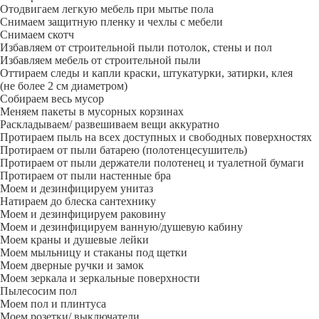
Отодвигаем легкую мебель при мытье пола
Снимаем защитную пленку и чехлы с мебели
Снимаем скотч
Избавляем от строительной пыли потолок, стены и пол
Избавляем мебель от строительной пыли
Оттираем следы и капли краски, штукатурки, затирки, клея
(не более 2 см диаметром)
Собираем весь мусор
Меняем пакеты в мусорных корзинах
Раскладываем/ развешиваем вещи аккуратно
Протираем пыль на всех доступных и свободных поверхностях
Протираем от пыли батарею (полотенцесушитель)
Протираем от пыли держатели полотенец и туалетной бумаги
Протираем от пыли настенные бра
Моем и дезинфицируем унитаз
Натираем до блеска сантехнику
Моем и дезинфицируем раковину
Моем и дезинфицируем ванную/душевую кабину
Моем краны и душевые лейки
Моем мыльницу и стаканы под щетки
Моем дверные ручки и замок
Моем зеркала и зеркальные поверхности
Пылесосим пол
Моем пол и плинтуса
Моем розетки/ выключатели