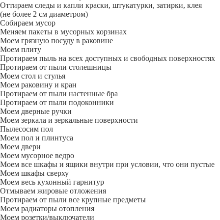
Оттираем следы и капли краски, штукатурки, затирки, клея
(не более 2 см диаметром)
Собираем мусор
Меняем пакеты в мусорных корзинах
Моем грязную посуду в раковине
Моем плиту
Протираем пыль на всех доступных и свободных поверхностях
Протираем от пыли столешницы
Моем стол и стулья
Моем раковину и кран
Протираем от пыли настенные бра
Протираем от пыли подоконники
Моем дверные ручки
Моем зеркала и зеркальные поверхности
Пылесосим пол
Моем пол и плинтуса
Моем двери
Моем мусорное ведро
Моем все шкафы и ящики внутри при условии, что они пустые
Моем шкафы сверху
Моем весь кухонный гарнитур
Отмываем жировые отложения
Протираем от пыли все крупные предметы
Моем радиаторы отопления
Моем розетки/выключатели