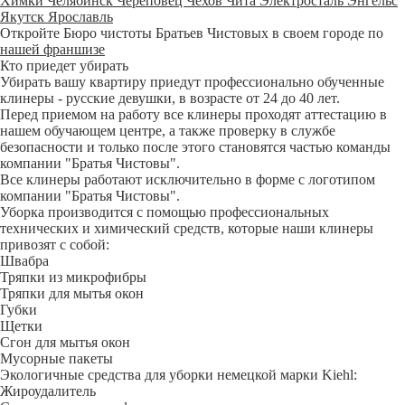
Химки
Челябинск
Череповец
Чехов
Чита
Электросталь
Энгельс
Якутск
Ярославль
Откройте Бюро чистоты Братьев Чистовых в своем городе по
нашей франшизе
Кто приедет убирать
Убирать вашу квартиру приедут профессионально обученные
клинеры - русские девушки, в возрасте от 24 до 40 лет.
Перед приемом на работу все клинеры проходят аттестацию в
нашем обучающем центре, а также проверку в службе
безопасности и только после этого становятся частью команды
компании "Братья Чистовы".
Все клинеры работают исключительно в форме с логотипом
компании "Братья Чистовы".
Уборка производится с помощью профессиональных
технических и химический средств, которые наши клинеры
привозят с собой:
Швабра
Тряпки из микрофибры
Тряпки для мытья окон
Губки
Щетки
Сгон для мытья окон
Мусорные пакеты
Экологичные средства для уборки немецкой марки Kiehl:
Жироудалитель