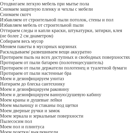
Отодвигаем легкую мебель при мытье пола
Снимаем защитную пленку и чехлы с мебели
Снимаем скотч
Избавляем от строительной пыли потолок, стены и пол
Избавляем мебель от строительной пыли
Оттираем следы и капли краски, штукатурки, затирки, клея
(не более 2 см диаметром)
Собираем весь мусор
Меняем пакеты в мусорных корзинах
Раскладываем/ развешиваем вещи аккуратно
Протираем пыль на всех доступных и свободных поверхностях
Протираем от пыли батарею (полотенцесушитель)
Протираем от пыли держатели полотенец и туалетной бумаги
Протираем от пыли настенные бра
Моем и дезинфицируем унитаз
Натираем до блеска сантехнику
Моем и дезинфицируем раковину
Моем и дезинфицируем ванную/душевую кабину
Моем краны и душевые лейки
Моем мыльницу и стаканы под щетки
Моем дверные ручки и замок
Моем зеркала и зеркальные поверхности
Пылесосим пол
Моем пол и плинтуса
Моем розетки/ выключатели