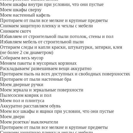
Моем шкафы внутри при условии, что они пустые
Моем шкафы сверху
Моем настенный кафель
Протираем от пыли все мелкие и крупные предметы
Снимаем защитную пленку и чехлы с мебели
Снимаем скотч
Избавляем от строительной пыли потолок, стены и пол
Избавляем мебель от строительной пыли
Оттираем следы и капли краски, штукатурки, затирки, клея
(не более 2 см диаметром)
Собираем весь мусор
Меняем пакеты в мусорных корзинах
Раскладываем/ развешиваем вещи аккуратно
Протираем пыль на всех доступных и свободных поверхностях
Протираем от пыли настенные бра
Моем дверные ручки
Моем зеркала и зеркальные поверхности
Пылесосим коврик и пол
Моем пол и плинтуса
Аккуратно расставляем обувь
Моем все шкафы и ящики при условии, что они пустые
Моем двери
Моем розетки/ выключатели
Протираем от пыли все мелкие и крупные предметы
Снимаем защитную пленку и чехлы с мебели