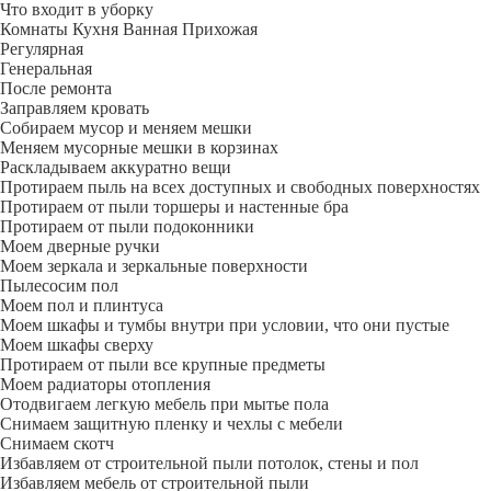
Что входит в уборку
Регу­лярная
Гене­ральная
После ремонта
Заправляем кровать
Собираем мусор и меняем мешки
Меняем мусорные мешки в корзинах
Раскладываем аккуратно вещи
Протираем пыль на всех доступных и свободных поверхностях
Протираем от пыли торшеры и настенные бра
Протираем от пыли подоконники
Моем дверные ручки
Моем зеркала и зеркальные поверхности
Пылесосим пол
Моем пол и плинтуса
Моем шкафы и тумбы внутри при условии, что они пустые
Моем шкафы сверху
Протираем от пыли все крупные предметы
Моем радиаторы отопления
Отодвигаем легкую мебель при мытье пола
Снимаем защитную пленку и чехлы с мебели
Снимаем скотч
Избавляем от строительной пыли потолок, стены и пол
Избавляем мебель от строительной пыли