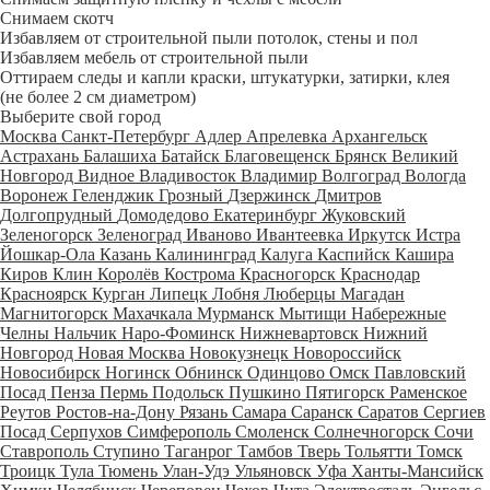
Снимаем скотч
Избавляем от строительной пыли потолок, стены и пол
Избавляем мебель от строительной пыли
Оттираем следы и капли краски, штукатурки, затирки, клея
(не более 2 см диаметром)
Выберите свой город
Москва
Санкт-Петербург
Адлер
Апрелевка
Архангельск
Астрахань
Балашиха
Батайск
Благовещенск
Брянск
Великий
Новгород
Видное
Владивосток
Владимир
Волгоград
Вологда
Воронеж
Геленджик
Грозный
Дзержинск
Дмитров
Долгопрудный
Домодедово
Екатеринбург
Жуковский
Зеленогорск
Зеленоград
Иваново
Ивантеевка
Иркутск
Истра
Йошкар-Ола
Казань
Калининград
Калуга
Каспийск
Кашира
Киров
Клин
Королёв
Кострома
Красногорск
Краснодар
Красноярск
Курган
Липецк
Лобня
Люберцы
Магадан
Магнитогорск
Махачкала
Мурманск
Мытищи
Набережные
Челны
Нальчик
Наро-Фоминск
Нижневартовск
Нижний
Новгород
Новая Москва
Новокузнецк
Новороссийск
Новосибирск
Ногинск
Обнинск
Одинцово
Омск
Павловский
Посад
Пенза
Пермь
Подольск
Пушкино
Пятигорск
Раменское
Реутов
Ростов-на-Дону
Рязань
Самара
Саранск
Саратов
Сергиев
Посад
Серпухов
Симферополь
Смоленск
Солнечногорск
Сочи
Ставрополь
Ступино
Таганрог
Тамбов
Тверь
Тольятти
Томск
Троицк
Тула
Тюмень
Улан-Удэ
Ульяновск
Уфа
Ханты-Мансийск