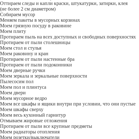
Оттираем следы и капли краски, штукатурки, затирки, клея
(не более 2 см диаметром)
Собираем мусор
Меняем пакеты в мусорных корзинах
Моем грязную посуду в раковине
Моем плиту
Протираем пыль на всех доступных и свободных поверхностях
Протираем от пыли столешницы
Моем стол и стулья
Моем раковину и кран
Протираем от пыли настенные бра
Протираем от пыли подоконники
Моем дверные ручки
Моем зеркала и зеркальные поверхности
Пылесосим пол
Моем пол и плинтуса
Моем двери
Моем мусорное ведро
Моем все шкафы и ящики внутри при условии, что они пустые
Моем шкафы сверху
Моем весь кухонный гарнитур
Отмываем жировые отложения
Протираем от пыли все крупные предметы
Моем радиаторы отопления
Моем розетки/выключатели