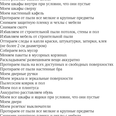
Моем шкафы внутри при условии, что они пустые
Моем шкафы сверху
Моем настенный кафель
Протираем от пыли все мелкие и крупные предметы
Снимаем защитную пленку и чехлы с мебели
Снимаем скотч
Избавляем от строительной пыли потолок, стены и пол
Избавляем мебель от строительной пыли
Оттираем следы и капли краски, штукатурки, затирки, клея
(не более 2 см диаметром)
Собираем весь мусор
Меняем пакеты в мусорных корзинах
Раскладываем/ развешиваем вещи аккуратно
Протираем пыль на всех доступных и свободных поверхностях
Протираем от пыли настенные бра
Моем дверные ручки
Моем зеркала и зеркальные поверхности
Пылесосим коврик и пол
Моем пол и плинтуса
Аккуратно расставляем обувь
Моем все шкафы и ящики при условии, что они пустые
Моем двери
Моем розетки/ выключатели
Протираем от пыли все мелкие и крупные предметы
Снимаем защитную пленку и чехлы с мебели