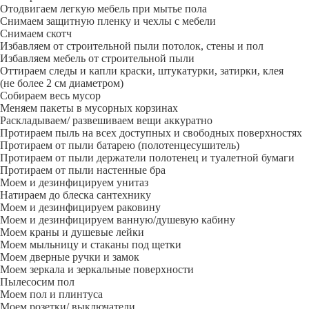
Отодвигаем легкую мебель при мытье пола
Снимаем защитную пленку и чехлы с мебели
Снимаем скотч
Избавляем от строительной пыли потолок, стены и пол
Избавляем мебель от строительной пыли
Оттираем следы и капли краски, штукатурки, затирки, клея
(не более 2 см диаметром)
Собираем весь мусор
Меняем пакеты в мусорных корзинах
Раскладываем/ развешиваем вещи аккуратно
Протираем пыль на всех доступных и свободных поверхностях
Протираем от пыли батарею (полотенцесушитель)
Протираем от пыли держатели полотенец и туалетной бумаги
Протираем от пыли настенные бра
Моем и дезинфицируем унитаз
Натираем до блеска сантехнику
Моем и дезинфицируем раковину
Моем и дезинфицируем ванную/душевую кабину
Моем краны и душевые лейки
Моем мыльницу и стаканы под щетки
Моем дверные ручки и замок
Моем зеркала и зеркальные поверхности
Пылесосим пол
Моем пол и плинтуса
Моем розетки/ выключатели