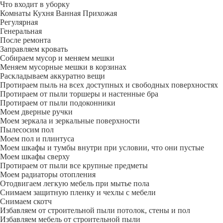
Что входит в уборку
Регу­лярная
Гене­ральная
После ремонта
Заправляем кровать
Собираем мусор и меняем мешки
Меняем мусорные мешки в корзинах
Раскладываем аккуратно вещи
Протираем пыль на всех доступных и свободных поверхностях
Протираем от пыли торшеры и настенные бра
Протираем от пыли подоконники
Моем дверные ручки
Моем зеркала и зеркальные поверхности
Пылесосим пол
Моем пол и плинтуса
Моем шкафы и тумбы внутри при условии, что они пустые
Моем шкафы сверху
Протираем от пыли все крупные предметы
Моем радиаторы отопления
Отодвигаем легкую мебель при мытье пола
Снимаем защитную пленку и чехлы с мебели
Снимаем скотч
Избавляем от строительной пыли потолок, стены и пол
Избавляем мебель от строительной пыли