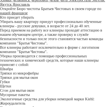
Химки
Челябинск
Череповец
Чехов
Чита
Электросталь
Энгельс
Якутск
Ярославль
Откройте Бюро чистоты Братьев Чистовых в своем городе по
нашей франшизе
Кто приедет убирать
Убирать вашу квартиру приедут профессионально обученные
клинеры - русские девушки, в возрасте от 24 до 40 лет.
Перед приемом на работу все клинеры проходят аттестацию в
нашем обучающем центре, а также проверку в службе
безопасности и только после этого становятся частью команды
компании "Братья Чистовы".
Все клинеры работают исключительно в форме с логотипом
компании "Братья Чистовы".
Уборка производится с помощью профессиональных
технических и химический средств, которые наши клинеры
привозят с собой:
Швабра
Тряпки из микрофибры
Тряпки для мытья окон
Губки
Щетки
Сгон для мытья окон
Мусорные пакеты
Экологичные средства для уборки немецкой марки Kiehl:
Жироудалитель