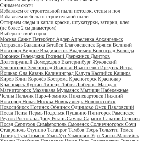
Снимаем скотч
Избавляем от строительной пыли потолок, стены и пол
Избавляем мебель от строительной пыли
Оттираем следы и капли краски, штукатурки, затирки, клея
(не более 2 см диаметром)
Выберите свой город
Москва
Санкт-Петербург
Адлер
Апрелевка
Архангельск
Астрахань
Балашиха
Батайск
Благовещенск
Брянск
Великий
Новгород
Видное
Владивосток
Владимир
Волгоград
Вологда
Воронеж
Геленджик
Грозный
Дзержинск
Дмитров
Долгопрудный
Домодедово
Екатеринбург
Жуковский
Зеленогорск
Зеленоград
Иваново
Ивантеевка
Иркутск
Истра
Йошкар-Ола
Казань
Калининград
Калуга
Каспийск
Кашира
Киров
Клин
Королёв
Кострома
Красногорск
Краснодар
Красноярск
Курган
Липецк
Лобня
Люберцы
Магадан
Магнитогорск
Махачкала
Мурманск
Мытищи
Набережные
Челны
Нальчик
Наро-Фоминск
Нижневартовск
Нижний
Новгород
Новая Москва
Новокузнецк
Новороссийск
Новосибирск
Ногинск
Обнинск
Одинцово
Омск
Павловский
Посад
Пенза
Пермь
Подольск
Пушкино
Пятигорск
Раменское
Реутов
Ростов-на-Дону
Рязань
Самара
Саранск
Саратов
Сергиев
Посад
Серпухов
Симферополь
Смоленск
Солнечногорск
Сочи
Ставрополь
Ступино
Таганрог
Тамбов
Тверь
Тольятти
Томск
Троицк
Тула
Тюмень
Улан-Удэ
Ульяновск
Уфа
Ханты-Мансийск