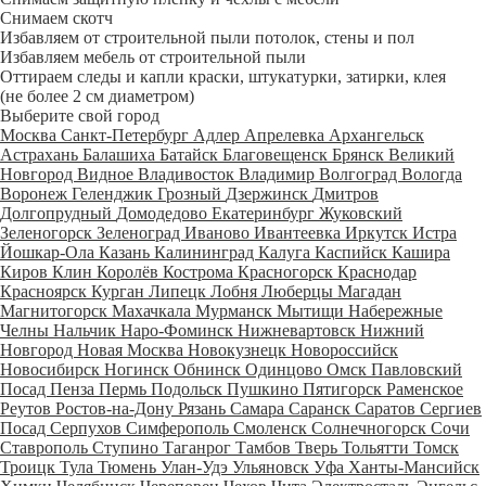
Снимаем скотч
Избавляем от строительной пыли потолок, стены и пол
Избавляем мебель от строительной пыли
Оттираем следы и капли краски, штукатурки, затирки, клея
(не более 2 см диаметром)
Выберите свой город
Москва
Санкт-Петербург
Адлер
Апрелевка
Архангельск
Астрахань
Балашиха
Батайск
Благовещенск
Брянск
Великий
Новгород
Видное
Владивосток
Владимир
Волгоград
Вологда
Воронеж
Геленджик
Грозный
Дзержинск
Дмитров
Долгопрудный
Домодедово
Екатеринбург
Жуковский
Зеленогорск
Зеленоград
Иваново
Ивантеевка
Иркутск
Истра
Йошкар-Ола
Казань
Калининград
Калуга
Каспийск
Кашира
Киров
Клин
Королёв
Кострома
Красногорск
Краснодар
Красноярск
Курган
Липецк
Лобня
Люберцы
Магадан
Магнитогорск
Махачкала
Мурманск
Мытищи
Набережные
Челны
Нальчик
Наро-Фоминск
Нижневартовск
Нижний
Новгород
Новая Москва
Новокузнецк
Новороссийск
Новосибирск
Ногинск
Обнинск
Одинцово
Омск
Павловский
Посад
Пенза
Пермь
Подольск
Пушкино
Пятигорск
Раменское
Реутов
Ростов-на-Дону
Рязань
Самара
Саранск
Саратов
Сергиев
Посад
Серпухов
Симферополь
Смоленск
Солнечногорск
Сочи
Ставрополь
Ступино
Таганрог
Тамбов
Тверь
Тольятти
Томск
Троицк
Тула
Тюмень
Улан-Удэ
Ульяновск
Уфа
Ханты-Мансийск