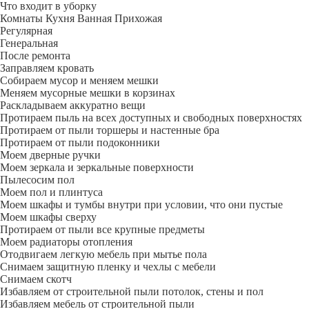
Что входит в уборку
Регу­лярная
Гене­ральная
После ремонта
Заправляем кровать
Собираем мусор и меняем мешки
Меняем мусорные мешки в корзинах
Раскладываем аккуратно вещи
Протираем пыль на всех доступных и свободных поверхностях
Протираем от пыли торшеры и настенные бра
Протираем от пыли подоконники
Моем дверные ручки
Моем зеркала и зеркальные поверхности
Пылесосим пол
Моем пол и плинтуса
Моем шкафы и тумбы внутри при условии, что они пустые
Моем шкафы сверху
Протираем от пыли все крупные предметы
Моем радиаторы отопления
Отодвигаем легкую мебель при мытье пола
Снимаем защитную пленку и чехлы с мебели
Снимаем скотч
Избавляем от строительной пыли потолок, стены и пол
Избавляем мебель от строительной пыли