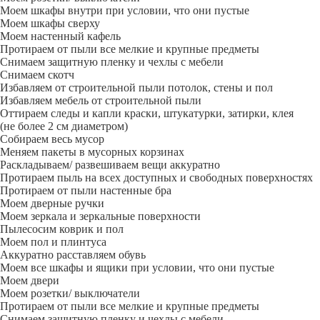
Моем шкафы внутри при условии, что они пустые
Моем шкафы сверху
Моем настенный кафель
Протираем от пыли все мелкие и крупные предметы
Снимаем защитную пленку и чехлы с мебели
Снимаем скотч
Избавляем от строительной пыли потолок, стены и пол
Избавляем мебель от строительной пыли
Оттираем следы и капли краски, штукатурки, затирки, клея
(не более 2 см диаметром)
Собираем весь мусор
Меняем пакеты в мусорных корзинах
Раскладываем/ развешиваем вещи аккуратно
Протираем пыль на всех доступных и свободных поверхностях
Протираем от пыли настенные бра
Моем дверные ручки
Моем зеркала и зеркальные поверхности
Пылесосим коврик и пол
Моем пол и плинтуса
Аккуратно расставляем обувь
Моем все шкафы и ящики при условии, что они пустые
Моем двери
Моем розетки/ выключатели
Протираем от пыли все мелкие и крупные предметы
Снимаем защитную пленку и чехлы с мебели