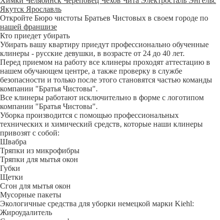
Химки
Челябинск
Череповец
Чехов
Чита
Электросталь
Энгельс
Якутск
Ярославль
Откройте Бюро чистоты Братьев Чистовых в своем городе по
нашей франшизе
Кто приедет убирать
Убирать вашу квартиру приедут профессионально обученные
клинеры - русские девушки, в возрасте от 24 до 40 лет.
Перед приемом на работу все клинеры проходят аттестацию в
нашем обучающем центре, а также проверку в службе
безопасности и только после этого становятся частью команды
компании "Братья Чистовы".
Все клинеры работают исключительно в форме с логотипом
компании "Братья Чистовы".
Уборка производится с помощью профессиональных
технических и химический средств, которые наши клинеры
привозят с собой:
Швабра
Тряпки из микрофибры
Тряпки для мытья окон
Губки
Щетки
Сгон для мытья окон
Мусорные пакеты
Экологичные средства для уборки немецкой марки Kiehl:
Жироудалитель