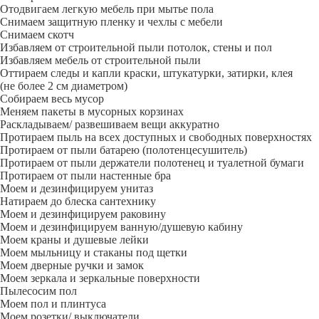
Отодвигаем легкую мебель при мытье пола
Снимаем защитную пленку и чехлы с мебели
Снимаем скотч
Избавляем от строительной пыли потолок, стены и пол
Избавляем мебель от строительной пыли
Оттираем следы и капли краски, штукатурки, затирки, клея
(не более 2 см диаметром)
Собираем весь мусор
Меняем пакеты в мусорных корзинах
Раскладываем/ развешиваем вещи аккуратно
Протираем пыль на всех доступных и свободных поверхностях
Протираем от пыли батарею (полотенцесушитель)
Протираем от пыли держатели полотенец и туалетной бумаги
Протираем от пыли настенные бра
Моем и дезинфицируем унитаз
Натираем до блеска сантехнику
Моем и дезинфицируем раковину
Моем и дезинфицируем ванную/душевую кабину
Моем краны и душевые лейки
Моем мыльницу и стаканы под щетки
Моем дверные ручки и замок
Моем зеркала и зеркальные поверхности
Пылесосим пол
Моем пол и плинтуса
Моем розетки/ выключатели