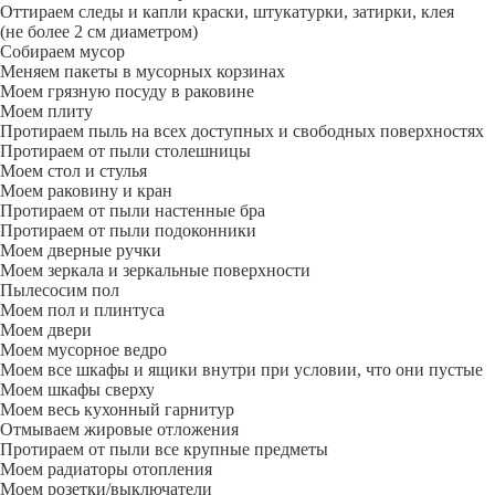
Оттираем следы и капли краски, штукатурки, затирки, клея
(не более 2 см диаметром)
Собираем мусор
Меняем пакеты в мусорных корзинах
Моем грязную посуду в раковине
Моем плиту
Протираем пыль на всех доступных и свободных поверхностях
Протираем от пыли столешницы
Моем стол и стулья
Моем раковину и кран
Протираем от пыли настенные бра
Протираем от пыли подоконники
Моем дверные ручки
Моем зеркала и зеркальные поверхности
Пылесосим пол
Моем пол и плинтуса
Моем двери
Моем мусорное ведро
Моем все шкафы и ящики внутри при условии, что они пустые
Моем шкафы сверху
Моем весь кухонный гарнитур
Отмываем жировые отложения
Протираем от пыли все крупные предметы
Моем радиаторы отопления
Моем розетки/выключатели