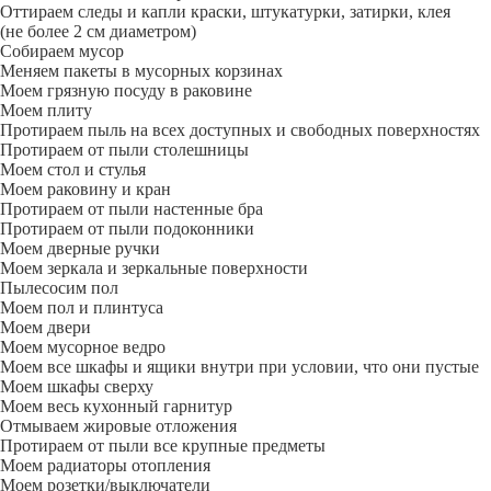
Оттираем следы и капли краски, штукатурки, затирки, клея
(не более 2 см диаметром)
Собираем мусор
Меняем пакеты в мусорных корзинах
Моем грязную посуду в раковине
Моем плиту
Протираем пыль на всех доступных и свободных поверхностях
Протираем от пыли столешницы
Моем стол и стулья
Моем раковину и кран
Протираем от пыли настенные бра
Протираем от пыли подоконники
Моем дверные ручки
Моем зеркала и зеркальные поверхности
Пылесосим пол
Моем пол и плинтуса
Моем двери
Моем мусорное ведро
Моем все шкафы и ящики внутри при условии, что они пустые
Моем шкафы сверху
Моем весь кухонный гарнитур
Отмываем жировые отложения
Протираем от пыли все крупные предметы
Моем радиаторы отопления
Моем розетки/выключатели