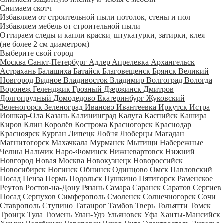
Снимаем скотч
Избавляем от строительной пыли потолок, стены и пол
Избавляем мебель от строительной пыли
Оттираем следы и капли краски, штукатурки, затирки, клея
(не более 2 см диаметром)
Выберите свой город
Москва
Санкт-Петербург
Адлер
Апрелевка
Архангельск
Астрахань
Балашиха
Батайск
Благовещенск
Брянск
Великий
Новгород
Видное
Владивосток
Владимир
Волгоград
Вологда
Воронеж
Геленджик
Грозный
Дзержинск
Дмитров
Долгопрудный
Домодедово
Екатеринбург
Жуковский
Зеленогорск
Зеленоград
Иваново
Ивантеевка
Иркутск
Истра
Йошкар-Ола
Казань
Калининград
Калуга
Каспийск
Кашира
Киров
Клин
Королёв
Кострома
Красногорск
Краснодар
Красноярск
Курган
Липецк
Лобня
Люберцы
Магадан
Магнитогорск
Махачкала
Мурманск
Мытищи
Набережные
Челны
Нальчик
Наро-Фоминск
Нижневартовск
Нижний
Новгород
Новая Москва
Новокузнецк
Новороссийск
Новосибирск
Ногинск
Обнинск
Одинцово
Омск
Павловский
Посад
Пенза
Пермь
Подольск
Пушкино
Пятигорск
Раменское
Реутов
Ростов-на-Дону
Рязань
Самара
Саранск
Саратов
Сергиев
Посад
Серпухов
Симферополь
Смоленск
Солнечногорск
Сочи
Ставрополь
Ступино
Таганрог
Тамбов
Тверь
Тольятти
Томск
Троицк
Тула
Тюмень
Улан-Удэ
Ульяновск
Уфа
Ханты-Мансийск