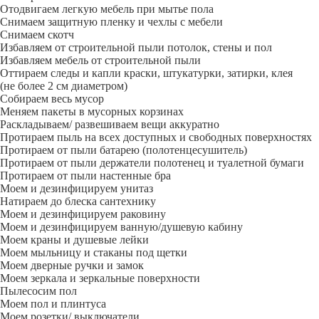
Отодвигаем легкую мебель при мытье пола
Снимаем защитную пленку и чехлы с мебели
Снимаем скотч
Избавляем от строительной пыли потолок, стены и пол
Избавляем мебель от строительной пыли
Оттираем следы и капли краски, штукатурки, затирки, клея
(не более 2 см диаметром)
Собираем весь мусор
Меняем пакеты в мусорных корзинах
Раскладываем/ развешиваем вещи аккуратно
Протираем пыль на всех доступных и свободных поверхностях
Протираем от пыли батарею (полотенцесушитель)
Протираем от пыли держатели полотенец и туалетной бумаги
Протираем от пыли настенные бра
Моем и дезинфицируем унитаз
Натираем до блеска сантехнику
Моем и дезинфицируем раковину
Моем и дезинфицируем ванную/душевую кабину
Моем краны и душевые лейки
Моем мыльницу и стаканы под щетки
Моем дверные ручки и замок
Моем зеркала и зеркальные поверхности
Пылесосим пол
Моем пол и плинтуса
Моем розетки/ выключатели