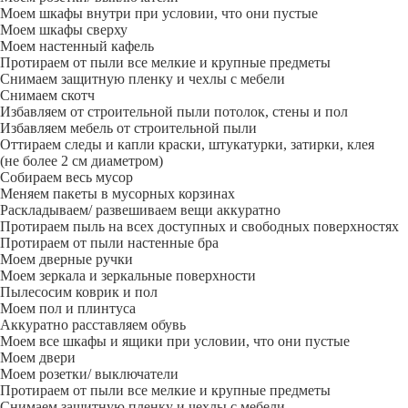
Моем шкафы внутри при условии, что они пустые
Моем шкафы сверху
Моем настенный кафель
Протираем от пыли все мелкие и крупные предметы
Снимаем защитную пленку и чехлы с мебели
Снимаем скотч
Избавляем от строительной пыли потолок, стены и пол
Избавляем мебель от строительной пыли
Оттираем следы и капли краски, штукатурки, затирки, клея
(не более 2 см диаметром)
Собираем весь мусор
Меняем пакеты в мусорных корзинах
Раскладываем/ развешиваем вещи аккуратно
Протираем пыль на всех доступных и свободных поверхностях
Протираем от пыли настенные бра
Моем дверные ручки
Моем зеркала и зеркальные поверхности
Пылесосим коврик и пол
Моем пол и плинтуса
Аккуратно расставляем обувь
Моем все шкафы и ящики при условии, что они пустые
Моем двери
Моем розетки/ выключатели
Протираем от пыли все мелкие и крупные предметы
Снимаем защитную пленку и чехлы с мебели