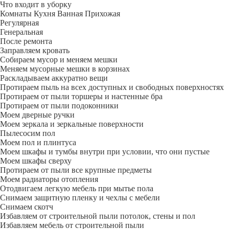
Что входит в уборку
Регу­лярная
Гене­ральная
После ремонта
Заправляем кровать
Собираем мусор и меняем мешки
Меняем мусорные мешки в корзинах
Раскладываем аккуратно вещи
Протираем пыль на всех доступных и свободных поверхностях
Протираем от пыли торшеры и настенные бра
Протираем от пыли подоконники
Моем дверные ручки
Моем зеркала и зеркальные поверхности
Пылесосим пол
Моем пол и плинтуса
Моем шкафы и тумбы внутри при условии, что они пустые
Моем шкафы сверху
Протираем от пыли все крупные предметы
Моем радиаторы отопления
Отодвигаем легкую мебель при мытье пола
Снимаем защитную пленку и чехлы с мебели
Снимаем скотч
Избавляем от строительной пыли потолок, стены и пол
Избавляем мебель от строительной пыли