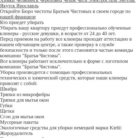
Химки
Челябинск
Череповец
Чехов
Чита
Электросталь
Энгельс
Якутск
Ярославль
Откройте Бюро чистоты Братьев Чистовых в своем городе по
нашей франшизе
Кто приедет убирать
Убирать вашу квартиру приедут профессионально обученные
клинеры - русские девушки, в возрасте от 24 до 40 лет.
Перед приемом на работу все клинеры проходят аттестацию в
нашем обучающем центре, а также проверку в службе
безопасности и только после этого становятся частью команды
компании "Братья Чистовы".
Все клинеры работают исключительно в форме с логотипом
компании "Братья Чистовы".
Уборка производится с помощью профессиональных
технических и химический средств, которые наши клинеры
привозят с собой:
Швабра
Тряпки из микрофибры
Тряпки для мытья окон
Губки
Щетки
Сгон для мытья окон
Мусорные пакеты
Экологичные средства для уборки немецкой марки Kiehl:
Жироудалитель