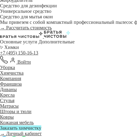
Жироудалитель
Средство для дезинфекции
Универсальное средство
Средство для мытья окон
Мы привезем с собой компактный профессиональный пылесос фи
→ Рассчитать стоимость
Основные услуги
Дополнительные
Химки
+7 (495) 150-16-13
Войти
Уборка
Химчистка
Компания
Франшиза
Диваны
Кресла
Стулья
Матрасы
Шторы и тюли
Ковры
Кожаная мебель
Заказать химчистку
→ Личный кабинет