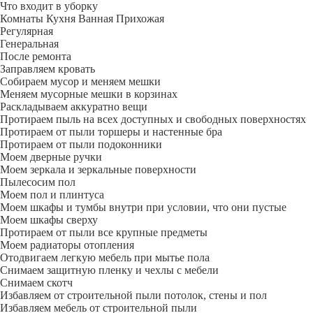
Что входит в уборку
Регу­лярная
Гене­ральная
После ремонта
Заправляем кровать
Собираем мусор и меняем мешки
Меняем мусорные мешки в корзинах
Раскладываем аккуратно вещи
Протираем пыль на всех доступных и свободных поверхностях
Протираем от пыли торшеры и настенные бра
Протираем от пыли подоконники
Моем дверные ручки
Моем зеркала и зеркальные поверхности
Пылесосим пол
Моем пол и плинтуса
Моем шкафы и тумбы внутри при условии, что они пустые
Моем шкафы сверху
Протираем от пыли все крупные предметы
Моем радиаторы отопления
Отодвигаем легкую мебель при мытье пола
Снимаем защитную пленку и чехлы с мебели
Снимаем скотч
Избавляем от строительной пыли потолок, стены и пол
Избавляем мебель от строительной пыли