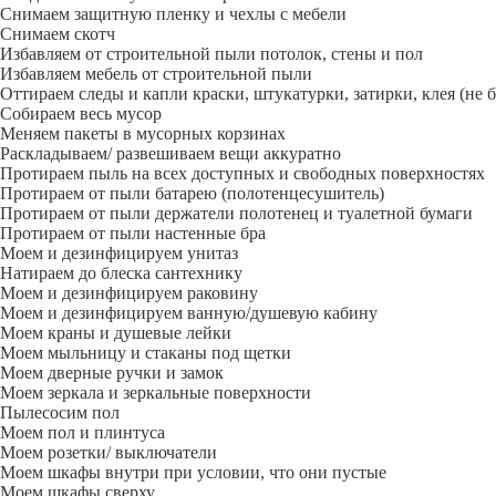
Снимаем защитную пленку и чехлы с мебели
Снимаем скотч
Избавляем от строительной пыли потолок, стены и пол
Избавляем мебель от строительной пыли
Оттираем следы и капли краски, штукатурки, затирки, клея (не 
Собираем весь мусор
Меняем пакеты в мусорных корзинах
Раскладываем/ развешиваем вещи аккуратно
Протираем пыль на всех доступных и свободных поверхностях
Протираем от пыли батарею (полотенцесушитель)
Протираем от пыли держатели полотенец и туалетной бумаги
Протираем от пыли настенные бра
Моем и дезинфицируем унитаз
Натираем до блеска сантехнику
Моем и дезинфицируем раковину
Моем и дезинфицируем ванную/душевую кабину
Моем краны и душевые лейки
Моем мыльницу и стаканы под щетки
Моем дверные ручки и замок
Моем зеркала и зеркальные поверхности
Пылесосим пол
Моем пол и плинтуса
Моем розетки/ выключатели
Моем шкафы внутри при условии, что они пустые
Моем шкафы сверху