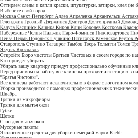
Оттираем следы и капли краски, штукатурки, затирки, клея (не 
Выберите свой город
Москва
Санкт-Петербург
Адлер
Апрелевка
Архангельск
Астрах
Геленджик
Грозный
Дзержинск
Дмитров
Долгопрудный
Домоде
Калуга
Каспийск
Кашира
Киров
Клин
Королёв
Кострома
Красн
Набережные Челны
Нальчик
Наро-Фоминск
Нижневартовск
Ни
Пенза
Пермь
Подольск
Пушкино
Пятигорск
Раменское
Реутов
Р
Ставрополь
Ступино
Таганрог
Тамбов
Тверь
Тольятти
Томск
Тр
Якутск
Ярославль
Откройте Бюро чистоты Братьев Чистовых в своем городе по
на
Кто приедет убирать
Убирать вашу квартиру приедут профессионально обученные клине
Перед приемом на работу все клинеры проходят аттестацию в на
"Братья Чистовы".
Все клинеры работают исключительно в форме с логотипом ком
Уборка производится с помощью профессиональных технических
Швабра
Тряпки из микрофибры
Тряпки для мытья окон
Губки
Щетки
Сгон для мытья окон
Мусорные пакеты
Экологичные средства для уборки немецкой марки Kiehl: