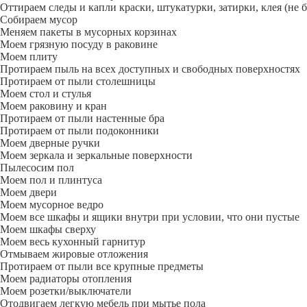
Оттираем следы и капли краски, штукатурки, затирки, клея (не 
Собираем мусор
Меняем пакеты в мусорных корзинах
Моем грязную посуду в раковине
Моем плиту
Протираем пыль на всех доступных и свободных поверхностях
Протираем от пыли столешницы
Моем стол и стулья
Моем раковину и кран
Протираем от пыли настенные бра
Протираем от пыли подоконники
Моем дверные ручки
Моем зеркала и зеркальные поверхности
Пылесосим пол
Моем пол и плинтуса
Моем двери
Моем мусорное ведро
Моем все шкафы и ящики внутри при условии, что они пустые
Моем шкафы сверху
Моем весь кухонный гарнитур
Отмываем жировые отложения
Протираем от пыли все крупные предметы
Моем радиаторы отопления
Моем розетки/выключатели
Отодвигаем легкую мебель при мытье пола