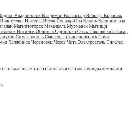
Видное
Владивосток
Владимир
Волгоград
Вологда
Воронеж
Ивантеевка
Иркутск
Истра
Йошкар-Ола
Казань
Калининград
агадан
Магнитогорск
Махачкала
Мурманск
Мытищи
сибирск
Ногинск
Обнинск
Одинцово
Омск
Павловский Посад
ерпухов
Симферополь
Смоленск
Солнечногорск
Сочи
мки
Челябинск
Череповец
Чехов
Чита
Электросталь
Энгельс
 и только после этого становятся частью команды компании
й: