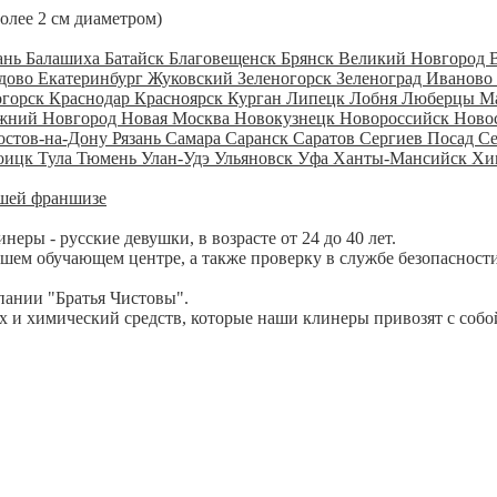
более 2 см диаметром)
ань
Балашиха
Батайск
Благовещенск
Брянск
Великий Новгород
дово
Екатеринбург
Жуковский
Зеленогорск
Зеленоград
Иваново
огорск
Краснодар
Красноярск
Курган
Липецк
Лобня
Люберцы
М
жний Новгород
Новая Москва
Новокузнецк
Новороссийск
Ново
остов-на-Дону
Рязань
Самара
Саранск
Саратов
Сергиев Посад
С
оицк
Тула
Тюмень
Улан-Удэ
Ульяновск
Уфа
Ханты-Мансийск
Хи
шей франшизе
ры - русские девушки, в возрасте от 24 до 40 лет.
шем обучающем центре, а также проверку в службе безопасности
пании "Братья Чистовы".
 и химический средств, которые наши клинеры привозят с собо