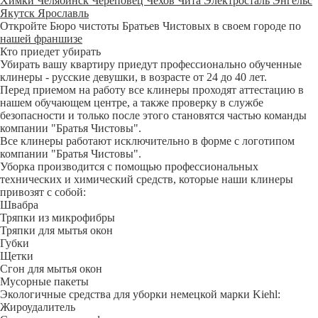
Химки
Челябинск
Череповец
Чехов
Чита
Электросталь
Энгельс
Якутск
Ярославль
Откройте Бюро чистоты Братьев Чистовых в своем городе по
нашей франшизе
Кто приедет убирать
Убирать вашу квартиру приедут профессионально обученные
клинеры - русские девушки, в возрасте от 24 до 40 лет.
Перед приемом на работу все клинеры проходят аттестацию в
нашем обучающем центре, а также проверку в службе
безопасности и только после этого становятся частью команды
компании "Братья Чистовы".
Все клинеры работают исключительно в форме с логотипом
компании "Братья Чистовы".
Уборка производится с помощью профессиональных
технических и химический средств, которые наши клинеры
привозят с собой:
Швабра
Тряпки из микрофибры
Тряпки для мытья окон
Губки
Щетки
Сгон для мытья окон
Мусорные пакеты
Экологичные средства для уборки немецкой марки Kiehl:
Жироудалитель