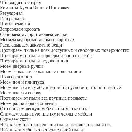
Что входит в уборку
Регу­лярная
Гене­ральная
После ремонта
Заправляем кровать
Собираем мусор и меняем мешки
Меняем мусорные мешки в корзинах
Раскладываем аккуратно вещи
Протираем пыль на всех доступных и свободных поверхностях
Протираем от пыли торшеры и настенные бра
Протираем от пыли подоконники
Моем дверные ручки
Моем зеркала и зеркальные поверхности
Пылесосим пол
Моем пол и плинтуса
Моем шкафы и тумбы внутри при условии, что они пустые
Моем шкафы сверху
Протираем от пыли все крупные предметы
Моем радиаторы отопления
Отодвигаем легкую мебель при мытье пола
Снимаем защитную пленку и чехлы с мебели
Снимаем скотч
Избавляем от строительной пыли потолок, стены и пол
Избавляем мебель от строительной пыли