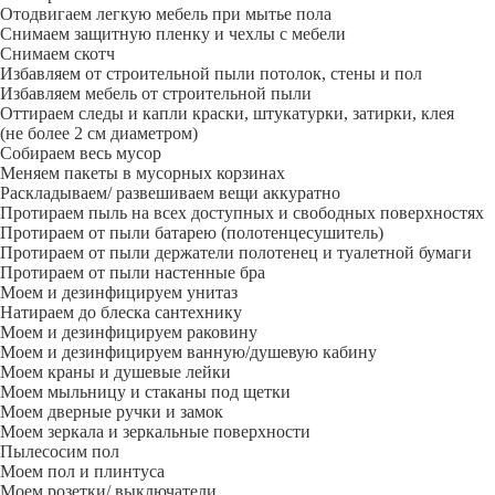
Отодвигаем легкую мебель при мытье пола
Снимаем защитную пленку и чехлы с мебели
Снимаем скотч
Избавляем от строительной пыли потолок, стены и пол
Избавляем мебель от строительной пыли
Оттираем следы и капли краски, штукатурки, затирки, клея
(не более 2 см диаметром)
Собираем весь мусор
Меняем пакеты в мусорных корзинах
Раскладываем/ развешиваем вещи аккуратно
Протираем пыль на всех доступных и свободных поверхностях
Протираем от пыли батарею (полотенцесушитель)
Протираем от пыли держатели полотенец и туалетной бумаги
Протираем от пыли настенные бра
Моем и дезинфицируем унитаз
Натираем до блеска сантехнику
Моем и дезинфицируем раковину
Моем и дезинфицируем ванную/душевую кабину
Моем краны и душевые лейки
Моем мыльницу и стаканы под щетки
Моем дверные ручки и замок
Моем зеркала и зеркальные поверхности
Пылесосим пол
Моем пол и плинтуса
Моем розетки/ выключатели