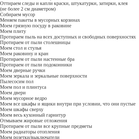
Оттираем следы и капли краски, штукатурки, затирки, клея
(не более 2 см диаметром)
Собираем мусор
Меняем пакеты в мусорных корзинах
Моем грязную посуду в раковине
Моем плиту
Протираем пыль на всех доступных и свободных поверхностях
Протираем от пыли столешницы
Моем стол и стулья
Моем раковину и кран
Протираем от пыли настенные бра
Протираем от пыли подоконники
Моем дверные ручки
Моем зеркала и зеркальные поверхности
Пылесосим пол
Моем пол и плинтуса
Моем двери
Моем мусорное ведро
Моем все шкафы и ящики внутри при условии, что они пустые
Моем шкафы сверху
Моем весь кухонный гарнитур
Отмываем жировые отложения
Протираем от пыли все крупные предметы
Моем радиаторы отопления
Моем розетки/выключатели