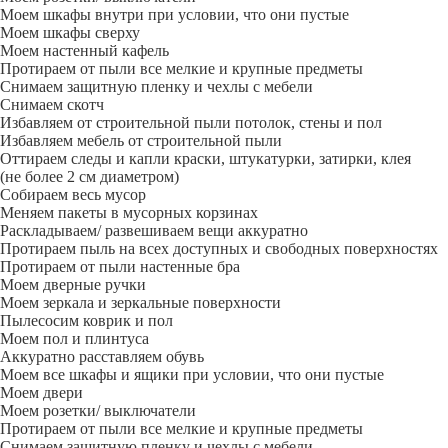
Моем шкафы внутри при условии, что они пустые
Моем шкафы сверху
Моем настенный кафель
Протираем от пыли все мелкие и крупные предметы
Снимаем защитную пленку и чехлы с мебели
Снимаем скотч
Избавляем от строительной пыли потолок, стены и пол
Избавляем мебель от строительной пыли
Оттираем следы и капли краски, штукатурки, затирки, клея
(не более 2 см диаметром)
Собираем весь мусор
Меняем пакеты в мусорных корзинах
Раскладываем/ развешиваем вещи аккуратно
Протираем пыль на всех доступных и свободных поверхностях
Протираем от пыли настенные бра
Моем дверные ручки
Моем зеркала и зеркальные поверхности
Пылесосим коврик и пол
Моем пол и плинтуса
Аккуратно расставляем обувь
Моем все шкафы и ящики при условии, что они пустые
Моем двери
Моем розетки/ выключатели
Протираем от пыли все мелкие и крупные предметы
Снимаем защитную пленку и чехлы с мебели