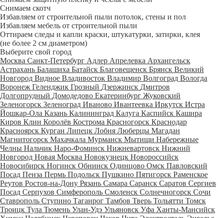
Снимаем скотч
Избавляем от строительной пыли потолок, стены и пол
Избавляем мебель от строительной пыли
Оттираем следы и капли краски, штукатурки, затирки, клея
(не более 2 см диаметром)
Выберите свой город
Москва
Санкт-Петербург
Адлер
Апрелевка
Архангельск
Астрахань
Балашиха
Батайск
Благовещенск
Брянск
Великий
Новгород
Видное
Владивосток
Владимир
Волгоград
Вологда
Воронеж
Геленджик
Грозный
Дзержинск
Дмитров
Долгопрудный
Домодедово
Екатеринбург
Жуковский
Зеленогорск
Зеленоград
Иваново
Ивантеевка
Иркутск
Истра
Йошкар-Ола
Казань
Калининград
Калуга
Каспийск
Кашира
Киров
Клин
Королёв
Кострома
Красногорск
Краснодар
Красноярск
Курган
Липецк
Лобня
Люберцы
Магадан
Магнитогорск
Махачкала
Мурманск
Мытищи
Набережные
Челны
Нальчик
Наро-Фоминск
Нижневартовск
Нижний
Новгород
Новая Москва
Новокузнецк
Новороссийск
Новосибирск
Ногинск
Обнинск
Одинцово
Омск
Павловский
Посад
Пенза
Пермь
Подольск
Пушкино
Пятигорск
Раменское
Реутов
Ростов-на-Дону
Рязань
Самара
Саранск
Саратов
Сергиев
Посад
Серпухов
Симферополь
Смоленск
Солнечногорск
Сочи
Ставрополь
Ступино
Таганрог
Тамбов
Тверь
Тольятти
Томск
Троицк
Тула
Тюмень
Улан-Удэ
Ульяновск
Уфа
Ханты-Мансийск