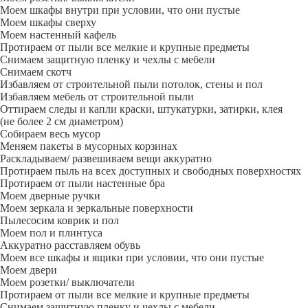
Моем шкафы внутри при условии, что они пустые
Моем шкафы сверху
Моем настенный кафель
Протираем от пыли все мелкие и крупные предметы
Снимаем защитную пленку и чехлы с мебели
Снимаем скотч
Избавляем от строительной пыли потолок, стены и пол
Избавляем мебель от строительной пыли
Оттираем следы и капли краски, штукатурки, затирки, клея
(не более 2 см диаметром)
Собираем весь мусор
Меняем пакеты в мусорных корзинах
Раскладываем/ развешиваем вещи аккуратно
Протираем пыль на всех доступных и свободных поверхностях
Протираем от пыли настенные бра
Моем дверные ручки
Моем зеркала и зеркальные поверхности
Пылесосим коврик и пол
Моем пол и плинтуса
Аккуратно расставляем обувь
Моем все шкафы и ящики при условии, что они пустые
Моем двери
Моем розетки/ выключатели
Протираем от пыли все мелкие и крупные предметы
Снимаем защитную пленку и чехлы с мебели