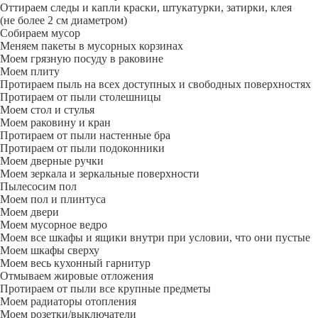
Оттираем следы и капли краски, штукатурки, затирки, клея
(не более 2 см диаметром)
Собираем мусор
Меняем пакеты в мусорных корзинах
Моем грязную посуду в раковине
Моем плиту
Протираем пыль на всех доступных и свободных поверхностях
Протираем от пыли столешницы
Моем стол и стулья
Моем раковину и кран
Протираем от пыли настенные бра
Протираем от пыли подоконники
Моем дверные ручки
Моем зеркала и зеркальные поверхности
Пылесосим пол
Моем пол и плинтуса
Моем двери
Моем мусорное ведро
Моем все шкафы и ящики внутри при условии, что они пустые
Моем шкафы сверху
Моем весь кухонный гарнитур
Отмываем жировые отложения
Протираем от пыли все крупные предметы
Моем радиаторы отопления
Моем розетки/выключатели