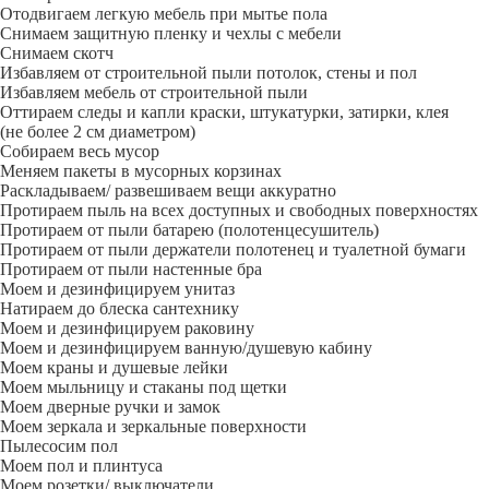
Отодвигаем легкую мебель при мытье пола
Снимаем защитную пленку и чехлы с мебели
Снимаем скотч
Избавляем от строительной пыли потолок, стены и пол
Избавляем мебель от строительной пыли
Оттираем следы и капли краски, штукатурки, затирки, клея
(не более 2 см диаметром)
Собираем весь мусор
Меняем пакеты в мусорных корзинах
Раскладываем/ развешиваем вещи аккуратно
Протираем пыль на всех доступных и свободных поверхностях
Протираем от пыли батарею (полотенцесушитель)
Протираем от пыли держатели полотенец и туалетной бумаги
Протираем от пыли настенные бра
Моем и дезинфицируем унитаз
Натираем до блеска сантехнику
Моем и дезинфицируем раковину
Моем и дезинфицируем ванную/душевую кабину
Моем краны и душевые лейки
Моем мыльницу и стаканы под щетки
Моем дверные ручки и замок
Моем зеркала и зеркальные поверхности
Пылесосим пол
Моем пол и плинтуса
Моем розетки/ выключатели