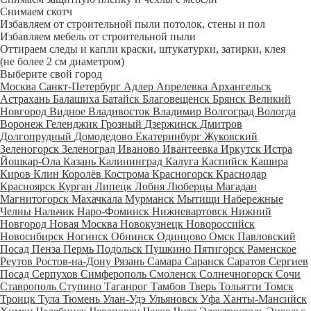
Снимаем скотч
Избавляем от строительной пыли потолок, стены и пол
Избавляем мебель от строительной пыли
Оттираем следы и капли краски, штукатурки, затирки, клея
(не более 2 см диаметром)
Выберите свой город
Москва
Санкт-Петербург
Адлер
Апрелевка
Архангельск
Астрахань
Балашиха
Батайск
Благовещенск
Брянск
Великий
Новгород
Видное
Владивосток
Владимир
Волгоград
Вологда
Воронеж
Геленджик
Грозный
Дзержинск
Дмитров
Долгопрудный
Домодедово
Екатеринбург
Жуковский
Зеленогорск
Зеленоград
Иваново
Ивантеевка
Иркутск
Истра
Йошкар-Ола
Казань
Калининград
Калуга
Каспийск
Кашира
Киров
Клин
Королёв
Кострома
Красногорск
Краснодар
Красноярск
Курган
Липецк
Лобня
Люберцы
Магадан
Магнитогорск
Махачкала
Мурманск
Мытищи
Набережные
Челны
Нальчик
Наро-Фоминск
Нижневартовск
Нижний
Новгород
Новая Москва
Новокузнецк
Новороссийск
Новосибирск
Ногинск
Обнинск
Одинцово
Омск
Павловский
Посад
Пенза
Пермь
Подольск
Пушкино
Пятигорск
Раменское
Реутов
Ростов-на-Дону
Рязань
Самара
Саранск
Саратов
Сергиев
Посад
Серпухов
Симферополь
Смоленск
Солнечногорск
Сочи
Ставрополь
Ступино
Таганрог
Тамбов
Тверь
Тольятти
Томск
Троицк
Тула
Тюмень
Улан-Удэ
Ульяновск
Уфа
Ханты-Мансийск