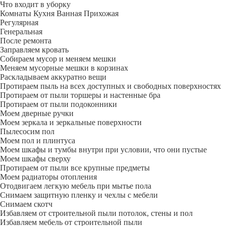
Что входит в уборку
Регу­лярная
Гене­ральная
После ремонта
Заправляем кровать
Собираем мусор и меняем мешки
Меняем мусорные мешки в корзинах
Раскладываем аккуратно вещи
Протираем пыль на всех доступных и свободных поверхностях
Протираем от пыли торшеры и настенные бра
Протираем от пыли подоконники
Моем дверные ручки
Моем зеркала и зеркальные поверхности
Пылесосим пол
Моем пол и плинтуса
Моем шкафы и тумбы внутри при условии, что они пустые
Моем шкафы сверху
Протираем от пыли все крупные предметы
Моем радиаторы отопления
Отодвигаем легкую мебель при мытье пола
Снимаем защитную пленку и чехлы с мебели
Снимаем скотч
Избавляем от строительной пыли потолок, стены и пол
Избавляем мебель от строительной пыли