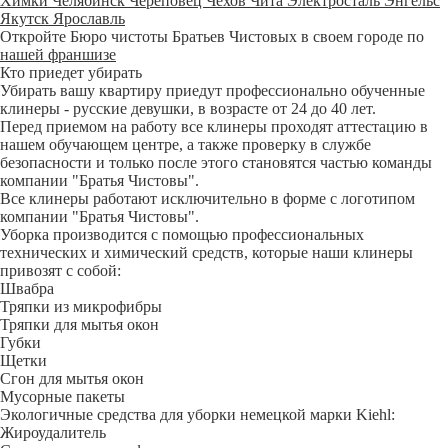
Химки
Челябинск
Череповец
Чехов
Чита
Электросталь
Энгельс
Якутск
Ярославль
Откройте Бюро чистоты Братьев Чистовых в своем городе по
нашей франшизе
Кто приедет убирать
Убирать вашу квартиру приедут профессионально обученные
клинеры - русские девушки, в возрасте от 24 до 40 лет.
Перед приемом на работу все клинеры проходят аттестацию в
нашем обучающем центре, а также проверку в службе
безопасности и только после этого становятся частью команды
компании "Братья Чистовы".
Все клинеры работают исключительно в форме с логотипом
компании "Братья Чистовы".
Уборка производится с помощью профессиональных
технических и химический средств, которые наши клинеры
привозят с собой:
Швабра
Тряпки из микрофибры
Тряпки для мытья окон
Губки
Щетки
Сгон для мытья окон
Мусорные пакеты
Экологичные средства для уборки немецкой марки Kiehl:
Жироудалитель