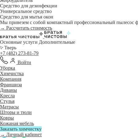
Жироудалитель
Средство для дезинфекции
Универсальное средство
Средство для мытья окон
Мы привезем с собой компактный профессиональный пылесос фи
→ Рассчитать стоимость
Основные услуги
Дополнительные
Тверь
+7 (482) 273-81-79
Войти
Уборка
Химчистка
Компания
Франшиза
Диваны
Кресла
Стулья
Матрасы
Шторы и тюли
Ковры
Кожаная мебель
Заказать химчистку
→ Личный кабинет