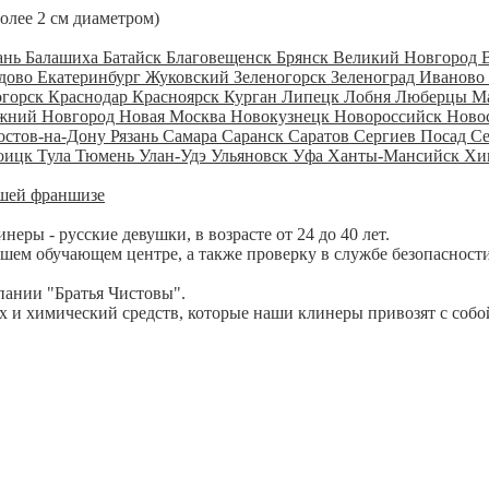
более 2 см диаметром)
ань
Балашиха
Батайск
Благовещенск
Брянск
Великий Новгород
дово
Екатеринбург
Жуковский
Зеленогорск
Зеленоград
Иваново
огорск
Краснодар
Красноярск
Курган
Липецк
Лобня
Люберцы
М
жний Новгород
Новая Москва
Новокузнецк
Новороссийск
Ново
остов-на-Дону
Рязань
Самара
Саранск
Саратов
Сергиев Посад
С
оицк
Тула
Тюмень
Улан-Удэ
Ульяновск
Уфа
Ханты-Мансийск
Хи
шей франшизе
ры - русские девушки, в возрасте от 24 до 40 лет.
шем обучающем центре, а также проверку в службе безопасности
пании "Братья Чистовы".
 и химический средств, которые наши клинеры привозят с собо