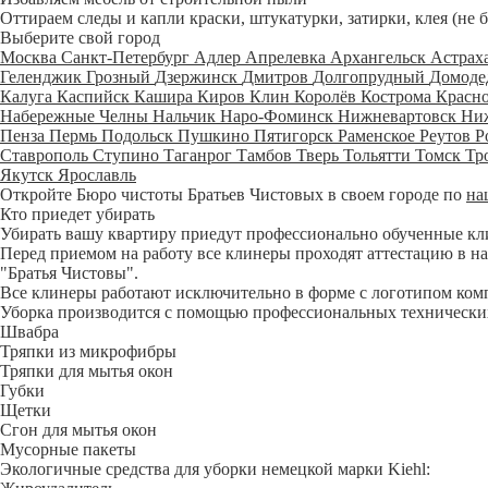
Оттираем следы и капли краски, штукатурки, затирки, клея (не 
Выберите свой город
Москва
Санкт-Петербург
Адлер
Апрелевка
Архангельск
Астрах
Геленджик
Грозный
Дзержинск
Дмитров
Долгопрудный
Домоде
Калуга
Каспийск
Кашира
Киров
Клин
Королёв
Кострома
Красн
Набережные Челны
Нальчик
Наро-Фоминск
Нижневартовск
Ни
Пенза
Пермь
Подольск
Пушкино
Пятигорск
Раменское
Реутов
Р
Ставрополь
Ступино
Таганрог
Тамбов
Тверь
Тольятти
Томск
Тр
Якутск
Ярославль
Откройте Бюро чистоты Братьев Чистовых в своем городе по
на
Кто приедет убирать
Убирать вашу квартиру приедут профессионально обученные клине
Перед приемом на работу все клинеры проходят аттестацию в на
"Братья Чистовы".
Все клинеры работают исключительно в форме с логотипом ком
Уборка производится с помощью профессиональных технических
Швабра
Тряпки из микрофибры
Тряпки для мытья окон
Губки
Щетки
Сгон для мытья окон
Мусорные пакеты
Экологичные средства для уборки немецкой марки Kiehl: