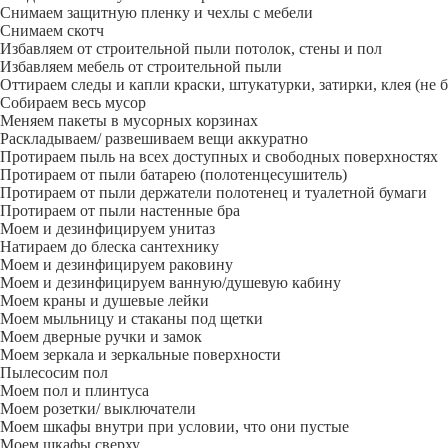
Снимаем защитную пленку и чехлы с мебели
Снимаем скотч
Избавляем от строительной пыли потолок, стены и пол
Избавляем мебель от строительной пыли
Оттираем следы и капли краски, штукатурки, затирки, клея (не 
Собираем весь мусор
Меняем пакеты в мусорных корзинах
Раскладываем/ развешиваем вещи аккуратно
Протираем пыль на всех доступных и свободных поверхностях
Протираем от пыли батарею (полотенцесушитель)
Протираем от пыли держатели полотенец и туалетной бумаги
Протираем от пыли настенные бра
Моем и дезинфицируем унитаз
Натираем до блеска сантехнику
Моем и дезинфицируем раковину
Моем и дезинфицируем ванную/душевую кабину
Моем краны и душевые лейки
Моем мыльницу и стаканы под щетки
Моем дверные ручки и замок
Моем зеркала и зеркальные поверхности
Пылесосим пол
Моем пол и плинтуса
Моем розетки/ выключатели
Моем шкафы внутри при условии, что они пустые
Моем шкафы сверху