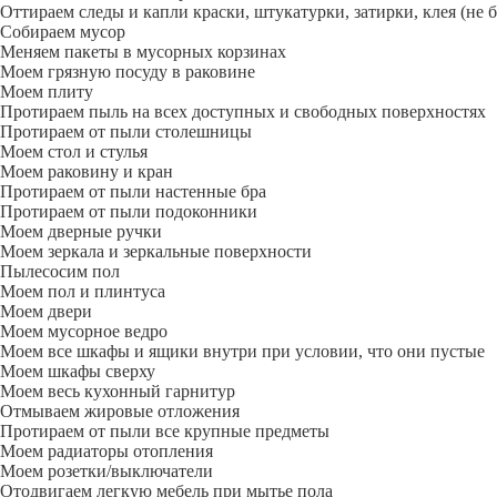
Оттираем следы и капли краски, штукатурки, затирки, клея (не 
Собираем мусор
Меняем пакеты в мусорных корзинах
Моем грязную посуду в раковине
Моем плиту
Протираем пыль на всех доступных и свободных поверхностях
Протираем от пыли столешницы
Моем стол и стулья
Моем раковину и кран
Протираем от пыли настенные бра
Протираем от пыли подоконники
Моем дверные ручки
Моем зеркала и зеркальные поверхности
Пылесосим пол
Моем пол и плинтуса
Моем двери
Моем мусорное ведро
Моем все шкафы и ящики внутри при условии, что они пустые
Моем шкафы сверху
Моем весь кухонный гарнитур
Отмываем жировые отложения
Протираем от пыли все крупные предметы
Моем радиаторы отопления
Моем розетки/выключатели
Отодвигаем легкую мебель при мытье пола