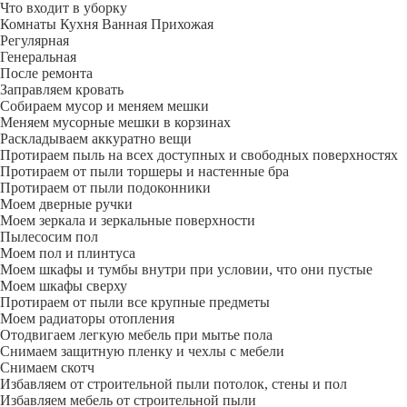
Что входит в уборку
Регу­лярная
Гене­ральная
После ремонта
Заправляем кровать
Собираем мусор и меняем мешки
Меняем мусорные мешки в корзинах
Раскладываем аккуратно вещи
Протираем пыль на всех доступных и свободных поверхностях
Протираем от пыли торшеры и настенные бра
Протираем от пыли подоконники
Моем дверные ручки
Моем зеркала и зеркальные поверхности
Пылесосим пол
Моем пол и плинтуса
Моем шкафы и тумбы внутри при условии, что они пустые
Моем шкафы сверху
Протираем от пыли все крупные предметы
Моем радиаторы отопления
Отодвигаем легкую мебель при мытье пола
Снимаем защитную пленку и чехлы с мебели
Снимаем скотч
Избавляем от строительной пыли потолок, стены и пол
Избавляем мебель от строительной пыли