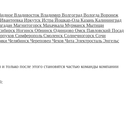
Видное
Владивосток
Владимир
Волгоград
Вологда
Воронеж
Ивантеевка
Иркутск
Истра
Йошкар-Ола
Казань
Калининград
агадан
Магнитогорск
Махачкала
Мурманск
Мытищи
сибирск
Ногинск
Обнинск
Одинцово
Омск
Павловский Посад
ерпухов
Симферополь
Смоленск
Солнечногорск
Сочи
мки
Челябинск
Череповец
Чехов
Чита
Электросталь
Энгельс
 и только после этого становятся частью команды компании
й: