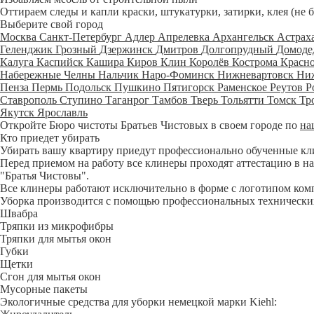
Оттираем следы и капли краски, штукатурки, затирки, клея (не 
Выберите свой город
Москва
Санкт-Петербург
Адлер
Апрелевка
Архангельск
Астрах
Геленджик
Грозный
Дзержинск
Дмитров
Долгопрудный
Домоде
Калуга
Каспийск
Кашира
Киров
Клин
Королёв
Кострома
Красн
Набережные Челны
Нальчик
Наро-Фоминск
Нижневартовск
Ни
Пенза
Пермь
Подольск
Пушкино
Пятигорск
Раменское
Реутов
Р
Ставрополь
Ступино
Таганрог
Тамбов
Тверь
Тольятти
Томск
Тр
Якутск
Ярославль
Откройте Бюро чистоты Братьев Чистовых в своем городе по
на
Кто приедет убирать
Убирать вашу квартиру приедут профессионально обученные клине
Перед приемом на работу все клинеры проходят аттестацию в на
"Братья Чистовы".
Все клинеры работают исключительно в форме с логотипом ком
Уборка производится с помощью профессиональных технических
Швабра
Тряпки из микрофибры
Тряпки для мытья окон
Губки
Щетки
Сгон для мытья окон
Мусорные пакеты
Экологичные средства для уборки немецкой марки Kiehl: