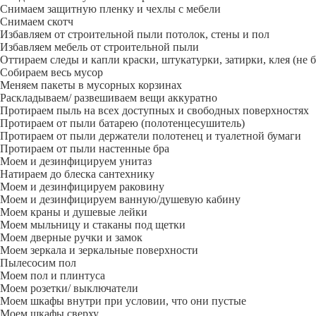
Снимаем защитную пленку и чехлы с мебели
Снимаем скотч
Избавляем от строительной пыли потолок, стены и пол
Избавляем мебель от строительной пыли
Оттираем следы и капли краски, штукатурки, затирки, клея (не 
Собираем весь мусор
Меняем пакеты в мусорных корзинах
Раскладываем/ развешиваем вещи аккуратно
Протираем пыль на всех доступных и свободных поверхностях
Протираем от пыли батарею (полотенцесушитель)
Протираем от пыли держатели полотенец и туалетной бумаги
Протираем от пыли настенные бра
Моем и дезинфицируем унитаз
Натираем до блеска сантехнику
Моем и дезинфицируем раковину
Моем и дезинфицируем ванную/душевую кабину
Моем краны и душевые лейки
Моем мыльницу и стаканы под щетки
Моем дверные ручки и замок
Моем зеркала и зеркальные поверхности
Пылесосим пол
Моем пол и плинтуса
Моем розетки/ выключатели
Моем шкафы внутри при условии, что они пустые
Моем шкафы сверху