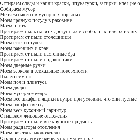
Оттираем следы и капли краски, штукатурки, затирки, клея (не 
Собираем мусор
Меняем пакеты в мусорных корзинах
Моем грязную посуду в раковине
Моем плиту
Протираем пыль на всех доступных и свободных поверхностях
Протираем от пыли столешницы
Моем стол и стулья
Моем раковину и кран
Протираем от пыли настенные бра
Протираем от пыли подоконники
Моем дверные ручки
Моем зеркала и зеркальные поверхности
Пылесосим пол
Моем пол и плинтуса
Моем двери
Моем мусорное ведро
Моем все шкафы и ящики внутри при условии, что они пустые
Моем шкафы сверху
Моем весь кухонный гарнитур
Отмываем жировые отложения
Протираем от пыли все крупные предметы
Моем радиаторы отопления
Моем розетки/выключатели
Отодвигаем легкую мебель при мытье пола