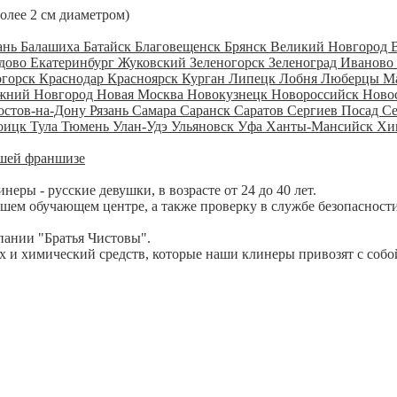
более 2 см диаметром)
ань
Балашиха
Батайск
Благовещенск
Брянск
Великий Новгород
дово
Екатеринбург
Жуковский
Зеленогорск
Зеленоград
Иваново
огорск
Краснодар
Красноярск
Курган
Липецк
Лобня
Люберцы
М
жний Новгород
Новая Москва
Новокузнецк
Новороссийск
Ново
остов-на-Дону
Рязань
Самара
Саранск
Саратов
Сергиев Посад
С
оицк
Тула
Тюмень
Улан-Удэ
Ульяновск
Уфа
Ханты-Мансийск
Хи
шей франшизе
ры - русские девушки, в возрасте от 24 до 40 лет.
шем обучающем центре, а также проверку в службе безопасности
пании "Братья Чистовы".
 и химический средств, которые наши клинеры привозят с собо