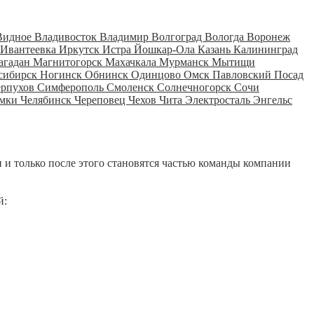
Видное
Владивосток
Владимир
Волгоград
Вологда
Воронеж
Ивантеевка
Иркутск
Истра
Йошкар-Ола
Казань
Калининград
агадан
Магнитогорск
Махачкала
Мурманск
Мытищи
сибирск
Ногинск
Обнинск
Одинцово
Омск
Павловский Посад
ерпухов
Симферополь
Смоленск
Солнечногорск
Сочи
мки
Челябинск
Череповец
Чехов
Чита
Электросталь
Энгельс
 и только после этого становятся частью команды компании
й: