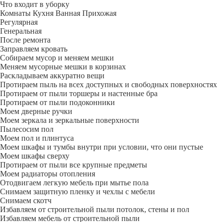
Что входит в уборку
Регу­лярная
Гене­ральная
После ремонта
Заправляем кровать
Собираем мусор и меняем мешки
Меняем мусорные мешки в корзинах
Раскладываем аккуратно вещи
Протираем пыль на всех доступных и свободных поверхностях
Протираем от пыли торшеры и настенные бра
Протираем от пыли подоконники
Моем дверные ручки
Моем зеркала и зеркальные поверхности
Пылесосим пол
Моем пол и плинтуса
Моем шкафы и тумбы внутри при условии, что они пустые
Моем шкафы сверху
Протираем от пыли все крупные предметы
Моем радиаторы отопления
Отодвигаем легкую мебель при мытье пола
Снимаем защитную пленку и чехлы с мебели
Снимаем скотч
Избавляем от строительной пыли потолок, стены и пол
Избавляем мебель от строительной пыли