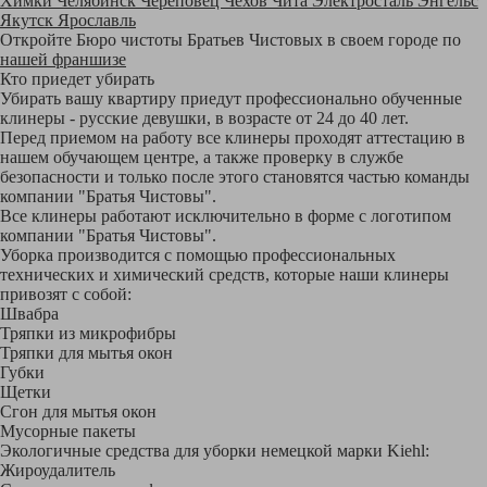
Химки
Челябинск
Череповец
Чехов
Чита
Электросталь
Энгельс
Якутск
Ярославль
Откройте Бюро чистоты Братьев Чистовых в своем городе по
нашей франшизе
Кто приедет убирать
Убирать вашу квартиру приедут профессионально обученные
клинеры - русские девушки, в возрасте от 24 до 40 лет.
Перед приемом на работу все клинеры проходят аттестацию в
нашем обучающем центре, а также проверку в службе
безопасности и только после этого становятся частью команды
компании "Братья Чистовы".
Все клинеры работают исключительно в форме с логотипом
компании "Братья Чистовы".
Уборка производится с помощью профессиональных
технических и химический средств, которые наши клинеры
привозят с собой:
Швабра
Тряпки из микрофибры
Тряпки для мытья окон
Губки
Щетки
Сгон для мытья окон
Мусорные пакеты
Экологичные средства для уборки немецкой марки Kiehl:
Жироудалитель