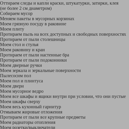
Оттираем следы и капли краски, штукатурки, затирки, клея
(не более 2 см диаметром)
Собираем мусор
Меняем пакеты в мусорных корзинах
Моем грязную посуду в раковине
Моем плиту
Протираем пыль на всех доступных и свободных поверхностях
Протираем от пыли столешницы
Моем стол и стулья
Моем раковину и кран
Протираем от пыли настенные бра
Протираем от пыли подоконники
Моем дверные ручки
Моем зеркала и зеркальные поверхности
Пылесосим пол
Моем пол и плинтуса
Моем двери
Моем мусорное ведро
Моем все шкафы и ящики внутри при условии, что они пустые
Моем шкафы сверху
Моем весь кухонный гарнитур
Отмываем жировые отложения
Протираем от пыли все крупные предметы
Моем радиаторы отопления
Моем розетки/выключатели