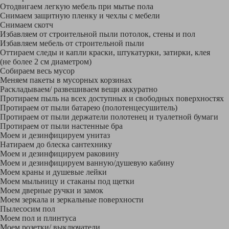
Отодвигаем легкую мебель при мытье пола
Снимаем защитную пленку и чехлы с мебели
Снимаем скотч
Избавляем от строительной пыли потолок, стены и пол
Избавляем мебель от строительной пыли
Оттираем следы и капли краски, штукатурки, затирки, клея
(не более 2 см диаметром)
Собираем весь мусор
Меняем пакеты в мусорных корзинах
Раскладываем/ развешиваем вещи аккуратно
Протираем пыль на всех доступных и свободных поверхностях
Протираем от пыли батарею (полотенцесушитель)
Протираем от пыли держатели полотенец и туалетной бумаги
Протираем от пыли настенные бра
Моем и дезинфицируем унитаз
Натираем до блеска сантехнику
Моем и дезинфицируем раковину
Моем и дезинфицируем ванную/душевую кабину
Моем краны и душевые лейки
Моем мыльницу и стаканы под щетки
Моем дверные ручки и замок
Моем зеркала и зеркальные поверхности
Пылесосим пол
Моем пол и плинтуса
Моем розетки/ выключатели