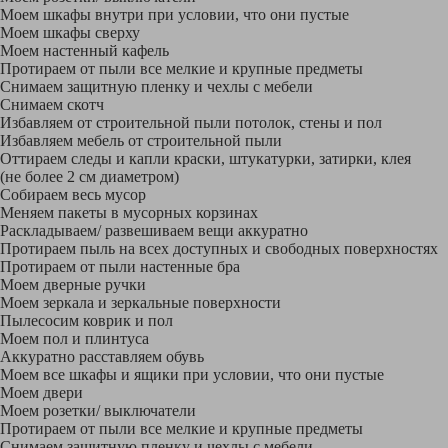
Моем шкафы внутри при условии, что они пустые
Моем шкафы сверху
Моем настенный кафель
Протираем от пыли все мелкие и крупные предметы
Снимаем защитную пленку и чехлы с мебели
Снимаем скотч
Избавляем от строительной пыли потолок, стены и пол
Избавляем мебель от строительной пыли
Оттираем следы и капли краски, штукатурки, затирки, клея
(не более 2 см диаметром)
Собираем весь мусор
Меняем пакеты в мусорных корзинах
Раскладываем/ развешиваем вещи аккуратно
Протираем пыль на всех доступных и свободных поверхностях
Протираем от пыли настенные бра
Моем дверные ручки
Моем зеркала и зеркальные поверхности
Пылесосим коврик и пол
Моем пол и плинтуса
Аккуратно расставляем обувь
Моем все шкафы и ящики при условии, что они пустые
Моем двери
Моем розетки/ выключатели
Протираем от пыли все мелкие и крупные предметы
Снимаем защитную пленку и чехлы с мебели