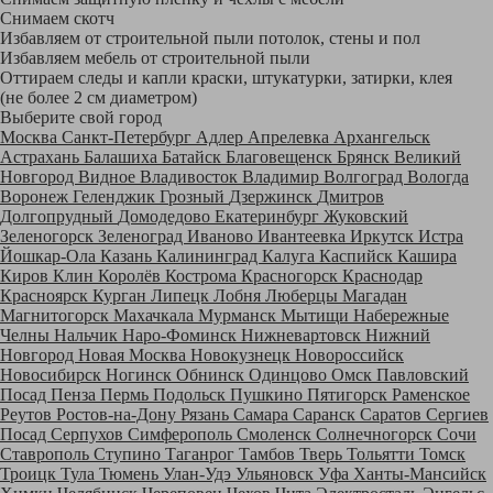
Снимаем скотч
Избавляем от строительной пыли потолок, стены и пол
Избавляем мебель от строительной пыли
Оттираем следы и капли краски, штукатурки, затирки, клея
(не более 2 см диаметром)
Выберите свой город
Москва
Санкт-Петербург
Адлер
Апрелевка
Архангельск
Астрахань
Балашиха
Батайск
Благовещенск
Брянск
Великий
Новгород
Видное
Владивосток
Владимир
Волгоград
Вологда
Воронеж
Геленджик
Грозный
Дзержинск
Дмитров
Долгопрудный
Домодедово
Екатеринбург
Жуковский
Зеленогорск
Зеленоград
Иваново
Ивантеевка
Иркутск
Истра
Йошкар-Ола
Казань
Калининград
Калуга
Каспийск
Кашира
Киров
Клин
Королёв
Кострома
Красногорск
Краснодар
Красноярск
Курган
Липецк
Лобня
Люберцы
Магадан
Магнитогорск
Махачкала
Мурманск
Мытищи
Набережные
Челны
Нальчик
Наро-Фоминск
Нижневартовск
Нижний
Новгород
Новая Москва
Новокузнецк
Новороссийск
Новосибирск
Ногинск
Обнинск
Одинцово
Омск
Павловский
Посад
Пенза
Пермь
Подольск
Пушкино
Пятигорск
Раменское
Реутов
Ростов-на-Дону
Рязань
Самара
Саранск
Саратов
Сергиев
Посад
Серпухов
Симферополь
Смоленск
Солнечногорск
Сочи
Ставрополь
Ступино
Таганрог
Тамбов
Тверь
Тольятти
Томск
Троицк
Тула
Тюмень
Улан-Удэ
Ульяновск
Уфа
Ханты-Мансийск