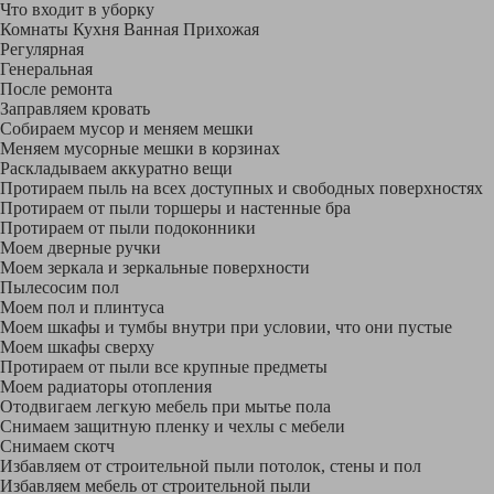
Что входит в уборку
Регу­лярная
Гене­ральная
После ремонта
Заправляем кровать
Собираем мусор и меняем мешки
Меняем мусорные мешки в корзинах
Раскладываем аккуратно вещи
Протираем пыль на всех доступных и свободных поверхностях
Протираем от пыли торшеры и настенные бра
Протираем от пыли подоконники
Моем дверные ручки
Моем зеркала и зеркальные поверхности
Пылесосим пол
Моем пол и плинтуса
Моем шкафы и тумбы внутри при условии, что они пустые
Моем шкафы сверху
Протираем от пыли все крупные предметы
Моем радиаторы отопления
Отодвигаем легкую мебель при мытье пола
Снимаем защитную пленку и чехлы с мебели
Снимаем скотч
Избавляем от строительной пыли потолок, стены и пол
Избавляем мебель от строительной пыли