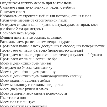
Отодвигаем легкую мебель при мытье пола
Снимаем защитную пленку и чехлы с мебели
Снимаем скотч
Избавляем от строительной пыли потолок, стены и пол
Избавляем мебель от строительной пыли
Оттираем следы и капли краски, штукатурки, затирки, клея
(не более 2 см диаметром)
Собираем весь мусор
Меняем пакеты в мусорных корзинах
Раскладываем/ развешиваем вещи аккуратно
Протираем пыль на всех доступных и свободных поверхностях
Протираем от пыли батарею (полотенцесушитель)
Протираем от пыли держатели полотенец и туалетной бумаги
Протираем от пыли настенные бра
Моем и дезинфицируем унитаз
Натираем до блеска сантехнику
Моем и дезинфицируем раковину
Моем и дезинфицируем ванную/душевую кабину
Моем краны и душевые лейки
Моем мыльницу и стаканы под щетки
Моем дверные ручки и замок
Моем зеркала и зеркальные поверхности
Пылесосим пол
Моем пол и плинтуса
Моем розетки/ выключатели