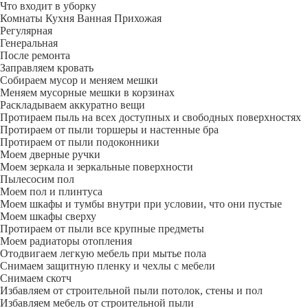
Что входит в уборку
Регу­лярная
Гене­ральная
После ремонта
Заправляем кровать
Собираем мусор и меняем мешки
Меняем мусорные мешки в корзинах
Раскладываем аккуратно вещи
Протираем пыль на всех доступных и свободных поверхностях
Протираем от пыли торшеры и настенные бра
Протираем от пыли подоконники
Моем дверные ручки
Моем зеркала и зеркальные поверхности
Пылесосим пол
Моем пол и плинтуса
Моем шкафы и тумбы внутри при условии, что они пустые
Моем шкафы сверху
Протираем от пыли все крупные предметы
Моем радиаторы отопления
Отодвигаем легкую мебель при мытье пола
Снимаем защитную пленку и чехлы с мебели
Снимаем скотч
Избавляем от строительной пыли потолок, стены и пол
Избавляем мебель от строительной пыли