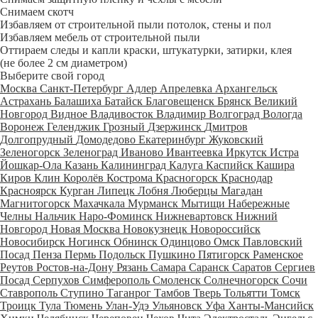
Снимаем скотч
Избавляем от строительной пыли потолок, стены и пол
Избавляем мебель от строительной пыли
Оттираем следы и капли краски, штукатурки, затирки, клея
(не более 2 см диаметром)
Выберите свой город
Москва
Санкт-Петербург
Адлер
Апрелевка
Архангельск
Астрахань
Балашиха
Батайск
Благовещенск
Брянск
Великий
Новгород
Видное
Владивосток
Владимир
Волгоград
Вологда
Воронеж
Геленджик
Грозный
Дзержинск
Дмитров
Долгопрудный
Домодедово
Екатеринбург
Жуковский
Зеленогорск
Зеленоград
Иваново
Ивантеевка
Иркутск
Истра
Йошкар-Ола
Казань
Калининград
Калуга
Каспийск
Кашира
Киров
Клин
Королёв
Кострома
Красногорск
Краснодар
Красноярск
Курган
Липецк
Лобня
Люберцы
Магадан
Магнитогорск
Махачкала
Мурманск
Мытищи
Набережные
Челны
Нальчик
Наро-Фоминск
Нижневартовск
Нижний
Новгород
Новая Москва
Новокузнецк
Новороссийск
Новосибирск
Ногинск
Обнинск
Одинцово
Омск
Павловский
Посад
Пенза
Пермь
Подольск
Пушкино
Пятигорск
Раменское
Реутов
Ростов-на-Дону
Рязань
Самара
Саранск
Саратов
Сергиев
Посад
Серпухов
Симферополь
Смоленск
Солнечногорск
Сочи
Ставрополь
Ступино
Таганрог
Тамбов
Тверь
Тольятти
Томск
Троицк
Тула
Тюмень
Улан-Удэ
Ульяновск
Уфа
Ханты-Мансийск