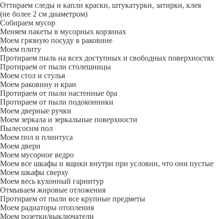
Оттираем следы и капли краски, штукатурки, затирки, клея
(не более 2 см диаметром)
Собираем мусор
Меняем пакеты в мусорных корзинах
Моем грязную посуду в раковине
Моем плиту
Протираем пыль на всех доступных и свободных поверхностях
Протираем от пыли столешницы
Моем стол и стулья
Моем раковину и кран
Протираем от пыли настенные бра
Протираем от пыли подоконники
Моем дверные ручки
Моем зеркала и зеркальные поверхности
Пылесосим пол
Моем пол и плинтуса
Моем двери
Моем мусорное ведро
Моем все шкафы и ящики внутри при условии, что они пустые
Моем шкафы сверху
Моем весь кухонный гарнитур
Отмываем жировые отложения
Протираем от пыли все крупные предметы
Моем радиаторы отопления
Моем розетки/выключатели