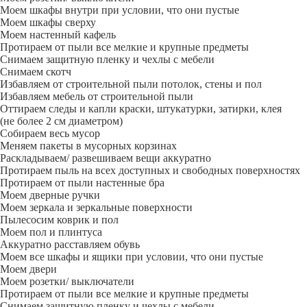
Моем шкафы внутри при условии, что они пустые
Моем шкафы сверху
Моем настенный кафель
Протираем от пыли все мелкие и крупные предметы
Снимаем защитную пленку и чехлы с мебели
Снимаем скотч
Избавляем от строительной пыли потолок, стены и пол
Избавляем мебель от строительной пыли
Оттираем следы и капли краски, штукатурки, затирки, клея
(не более 2 см диаметром)
Собираем весь мусор
Меняем пакеты в мусорных корзинах
Раскладываем/ развешиваем вещи аккуратно
Протираем пыль на всех доступных и свободных поверхностях
Протираем от пыли настенные бра
Моем дверные ручки
Моем зеркала и зеркальные поверхности
Пылесосим коврик и пол
Моем пол и плинтуса
Аккуратно расставляем обувь
Моем все шкафы и ящики при условии, что они пустые
Моем двери
Моем розетки/ выключатели
Протираем от пыли все мелкие и крупные предметы
Снимаем защитную пленку и чехлы с мебели