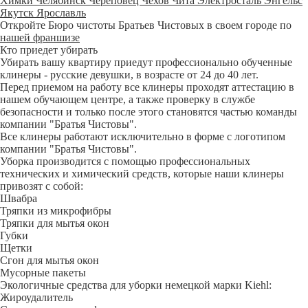
Химки
Челябинск
Череповец
Чехов
Чита
Электросталь
Энгельс
Якутск
Ярославль
Откройте Бюро чистоты Братьев Чистовых в своем городе по
нашей франшизе
Кто приедет убирать
Убирать вашу квартиру приедут профессионально обученные
клинеры - русские девушки, в возрасте от 24 до 40 лет.
Перед приемом на работу все клинеры проходят аттестацию в
нашем обучающем центре, а также проверку в службе
безопасности и только после этого становятся частью команды
компании "Братья Чистовы".
Все клинеры работают исключительно в форме с логотипом
компании "Братья Чистовы".
Уборка производится с помощью профессиональных
технических и химический средств, которые наши клинеры
привозят с собой:
Швабра
Тряпки из микрофибры
Тряпки для мытья окон
Губки
Щетки
Сгон для мытья окон
Мусорные пакеты
Экологичные средства для уборки немецкой марки Kiehl:
Жироудалитель