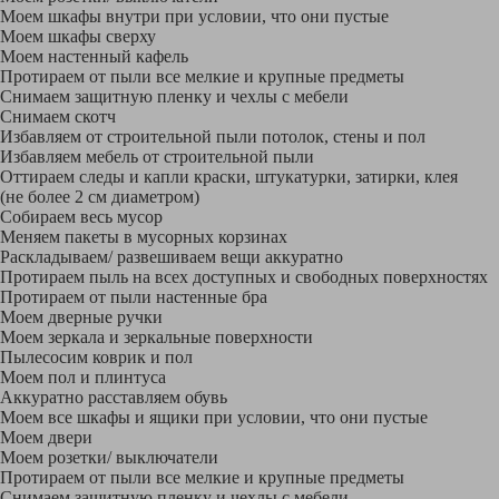
Моем шкафы внутри при условии, что они пустые
Моем шкафы сверху
Моем настенный кафель
Протираем от пыли все мелкие и крупные предметы
Снимаем защитную пленку и чехлы с мебели
Снимаем скотч
Избавляем от строительной пыли потолок, стены и пол
Избавляем мебель от строительной пыли
Оттираем следы и капли краски, штукатурки, затирки, клея
(не более 2 см диаметром)
Собираем весь мусор
Меняем пакеты в мусорных корзинах
Раскладываем/ развешиваем вещи аккуратно
Протираем пыль на всех доступных и свободных поверхностях
Протираем от пыли настенные бра
Моем дверные ручки
Моем зеркала и зеркальные поверхности
Пылесосим коврик и пол
Моем пол и плинтуса
Аккуратно расставляем обувь
Моем все шкафы и ящики при условии, что они пустые
Моем двери
Моем розетки/ выключатели
Протираем от пыли все мелкие и крупные предметы
Снимаем защитную пленку и чехлы с мебели