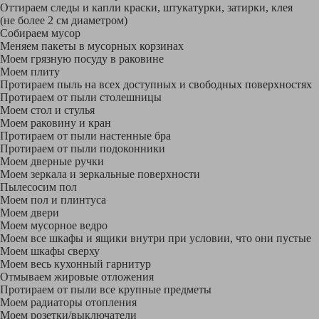
Оттираем следы и капли краски, штукатурки, затирки, клея
(не более 2 см диаметром)
Собираем мусор
Меняем пакеты в мусорных корзинах
Моем грязную посуду в раковине
Моем плиту
Протираем пыль на всех доступных и свободных поверхностях
Протираем от пыли столешницы
Моем стол и стулья
Моем раковину и кран
Протираем от пыли настенные бра
Протираем от пыли подоконники
Моем дверные ручки
Моем зеркала и зеркальные поверхности
Пылесосим пол
Моем пол и плинтуса
Моем двери
Моем мусорное ведро
Моем все шкафы и ящики внутри при условии, что они пустые
Моем шкафы сверху
Моем весь кухонный гарнитур
Отмываем жировые отложения
Протираем от пыли все крупные предметы
Моем радиаторы отопления
Моем розетки/выключатели