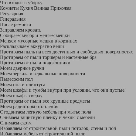
Что входит в уборку
Регу­лярная
Гене­ральная
После ремонта
Заправляем кровать
Собираем мусор и меняем мешки
Меняем мусорные мешки в корзинах
Раскладываем аккуратно вещи
Протираем пыль на всех доступных и свободных поверхностях
Протираем от пыли торшеры и настенные бра
Протираем от пыли подоконники
Моем дверные ручки
Моем зеркала и зеркальные поверхности
Пылесосим пол
Моем пол и плинтуса
Моем шкафы и тумбы внутри при условии, что они пустые
Моем шкафы сверху
Протираем от пыли все крупные предметы
Моем радиаторы отопления
Отодвигаем легкую мебель при мытье пола
Снимаем защитную пленку и чехлы с мебели
Снимаем скотч
Избавляем от строительной пыли потолок, стены и пол
Избавляем мебель от строительной пыли