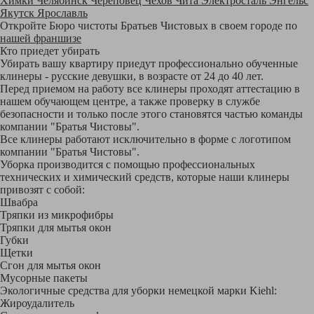
Химки
Челябинск
Череповец
Чехов
Чита
Электросталь
Энгельс
Якутск
Ярославль
Откройте Бюро чистоты Братьев Чистовых в своем городе по
нашей франшизе
Кто приедет убирать
Убирать вашу квартиру приедут профессионально обученные
клинеры - русские девушки, в возрасте от 24 до 40 лет.
Перед приемом на работу все клинеры проходят аттестацию в
нашем обучающем центре, а также проверку в службе
безопасности и только после этого становятся частью команды
компании "Братья Чистовы".
Все клинеры работают исключительно в форме с логотипом
компании "Братья Чистовы".
Уборка производится с помощью профессиональных
технических и химический средств, которые наши клинеры
привозят с собой:
Швабра
Тряпки из микрофибры
Тряпки для мытья окон
Губки
Щетки
Сгон для мытья окон
Мусорные пакеты
Экологичные средства для уборки немецкой марки Kiehl:
Жироудалитель