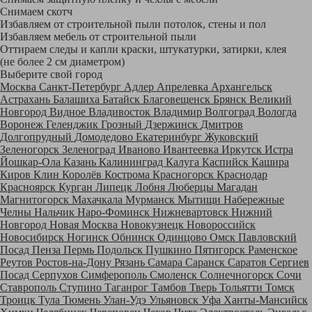
Снимаем скотч
Избавляем от строительной пыли потолок, стены и пол
Избавляем мебель от строительной пыли
Оттираем следы и капли краски, штукатурки, затирки, клея
(не более 2 см диаметром)
Выберите свой город
Москва
Санкт-Петербург
Адлер
Апрелевка
Архангельск
Астрахань
Балашиха
Батайск
Благовещенск
Брянск
Великий
Новгород
Видное
Владивосток
Владимир
Волгоград
Вологда
Воронеж
Геленджик
Грозный
Дзержинск
Дмитров
Долгопрудный
Домодедово
Екатеринбург
Жуковский
Зеленогорск
Зеленоград
Иваново
Ивантеевка
Иркутск
Истра
Йошкар-Ола
Казань
Калининград
Калуга
Каспийск
Кашира
Киров
Клин
Королёв
Кострома
Красногорск
Краснодар
Красноярск
Курган
Липецк
Лобня
Люберцы
Магадан
Магнитогорск
Махачкала
Мурманск
Мытищи
Набережные
Челны
Нальчик
Наро-Фоминск
Нижневартовск
Нижний
Новгород
Новая Москва
Новокузнецк
Новороссийск
Новосибирск
Ногинск
Обнинск
Одинцово
Омск
Павловский
Посад
Пенза
Пермь
Подольск
Пушкино
Пятигорск
Раменское
Реутов
Ростов-на-Дону
Рязань
Самара
Саранск
Саратов
Сергиев
Посад
Серпухов
Симферополь
Смоленск
Солнечногорск
Сочи
Ставрополь
Ступино
Таганрог
Тамбов
Тверь
Тольятти
Томск
Троицк
Тула
Тюмень
Улан-Удэ
Ульяновск
Уфа
Ханты-Мансийск