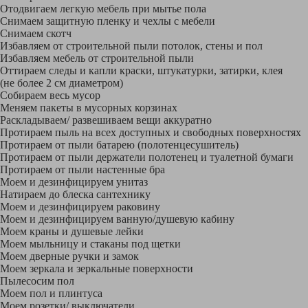
Отодвигаем легкую мебель при мытье пола
Снимаем защитную пленку и чехлы с мебели
Снимаем скотч
Избавляем от строительной пыли потолок, стены и пол
Избавляем мебель от строительной пыли
Оттираем следы и капли краски, штукатурки, затирки, клея
(не более 2 см диаметром)
Собираем весь мусор
Меняем пакеты в мусорных корзинах
Раскладываем/ развешиваем вещи аккуратно
Протираем пыль на всех доступных и свободных поверхностях
Протираем от пыли батарею (полотенцесушитель)
Протираем от пыли держатели полотенец и туалетной бумаги
Протираем от пыли настенные бра
Моем и дезинфицируем унитаз
Натираем до блеска сантехнику
Моем и дезинфицируем раковину
Моем и дезинфицируем ванную/душевую кабину
Моем краны и душевые лейки
Моем мыльницу и стаканы под щетки
Моем дверные ручки и замок
Моем зеркала и зеркальные поверхности
Пылесосим пол
Моем пол и плинтуса
Моем розетки/ выключатели