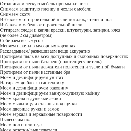
Отодвигаем легкую мебель при мытье пола
Снимаем защитную пленку и чехлы с мебели
Снимаем скотч
Избавляем от строительной пыли потолок, стены и пол
Избавляем мебель от строительной пыли
Оттираем следы и капли краски, штукатурки, затирки, клея
(не более 2 см диаметром)
Собираем весь мусор
Меняем пакеты в мусорных корзинах
Раскладываем/ развешиваем вещи аккуратно
Протираем пыль на всех доступных и свободных поверхностях
Протираем от пыли батарею (полотенцесушитель)
Протираем от пыли держатели полотенец и туалетной бумаги
Протираем от пыли настенные бра
Моем и дезинфицируем унитаз
Натираем до блеска сантехнику
Моем и дезинфицируем раковину
Моем и дезинфицируем ванную/душевую кабину
Моем краны и душевые лейки
Моем мыльницу и стаканы под щетки
Моем дверные ручки и замок
Моем зеркала и зеркальные поверхности
Пылесосим пол
Моем пол и плинтуса
Моем розетки/ выключатели