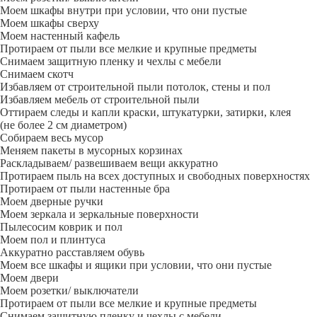
Моем шкафы внутри при условии, что они пустые
Моем шкафы сверху
Моем настенный кафель
Протираем от пыли все мелкие и крупные предметы
Снимаем защитную пленку и чехлы с мебели
Снимаем скотч
Избавляем от строительной пыли потолок, стены и пол
Избавляем мебель от строительной пыли
Оттираем следы и капли краски, штукатурки, затирки, клея
(не более 2 см диаметром)
Собираем весь мусор
Меняем пакеты в мусорных корзинах
Раскладываем/ развешиваем вещи аккуратно
Протираем пыль на всех доступных и свободных поверхностях
Протираем от пыли настенные бра
Моем дверные ручки
Моем зеркала и зеркальные поверхности
Пылесосим коврик и пол
Моем пол и плинтуса
Аккуратно расставляем обувь
Моем все шкафы и ящики при условии, что они пустые
Моем двери
Моем розетки/ выключатели
Протираем от пыли все мелкие и крупные предметы
Снимаем защитную пленку и чехлы с мебели