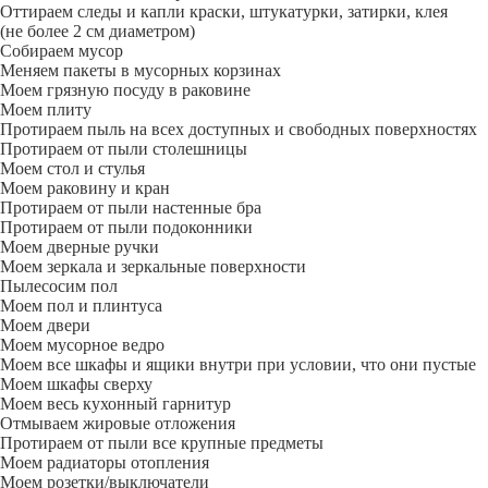
Оттираем следы и капли краски, штукатурки, затирки, клея
(не более 2 см диаметром)
Собираем мусор
Меняем пакеты в мусорных корзинах
Моем грязную посуду в раковине
Моем плиту
Протираем пыль на всех доступных и свободных поверхностях
Протираем от пыли столешницы
Моем стол и стулья
Моем раковину и кран
Протираем от пыли настенные бра
Протираем от пыли подоконники
Моем дверные ручки
Моем зеркала и зеркальные поверхности
Пылесосим пол
Моем пол и плинтуса
Моем двери
Моем мусорное ведро
Моем все шкафы и ящики внутри при условии, что они пустые
Моем шкафы сверху
Моем весь кухонный гарнитур
Отмываем жировые отложения
Протираем от пыли все крупные предметы
Моем радиаторы отопления
Моем розетки/выключатели