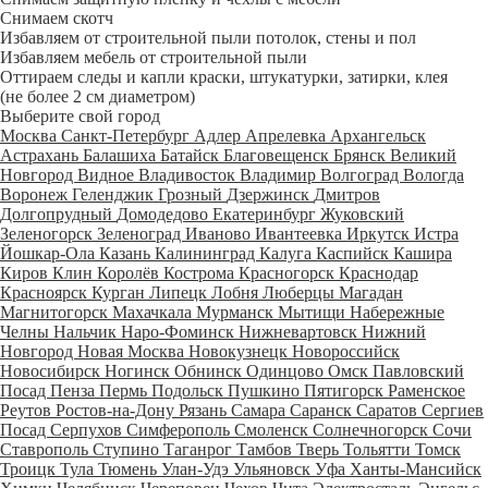
Снимаем скотч
Избавляем от строительной пыли потолок, стены и пол
Избавляем мебель от строительной пыли
Оттираем следы и капли краски, штукатурки, затирки, клея
(не более 2 см диаметром)
Выберите свой город
Москва
Санкт-Петербург
Адлер
Апрелевка
Архангельск
Астрахань
Балашиха
Батайск
Благовещенск
Брянск
Великий
Новгород
Видное
Владивосток
Владимир
Волгоград
Вологда
Воронеж
Геленджик
Грозный
Дзержинск
Дмитров
Долгопрудный
Домодедово
Екатеринбург
Жуковский
Зеленогорск
Зеленоград
Иваново
Ивантеевка
Иркутск
Истра
Йошкар-Ола
Казань
Калининград
Калуга
Каспийск
Кашира
Киров
Клин
Королёв
Кострома
Красногорск
Краснодар
Красноярск
Курган
Липецк
Лобня
Люберцы
Магадан
Магнитогорск
Махачкала
Мурманск
Мытищи
Набережные
Челны
Нальчик
Наро-Фоминск
Нижневартовск
Нижний
Новгород
Новая Москва
Новокузнецк
Новороссийск
Новосибирск
Ногинск
Обнинск
Одинцово
Омск
Павловский
Посад
Пенза
Пермь
Подольск
Пушкино
Пятигорск
Раменское
Реутов
Ростов-на-Дону
Рязань
Самара
Саранск
Саратов
Сергиев
Посад
Серпухов
Симферополь
Смоленск
Солнечногорск
Сочи
Ставрополь
Ступино
Таганрог
Тамбов
Тверь
Тольятти
Томск
Троицк
Тула
Тюмень
Улан-Удэ
Ульяновск
Уфа
Ханты-Мансийск