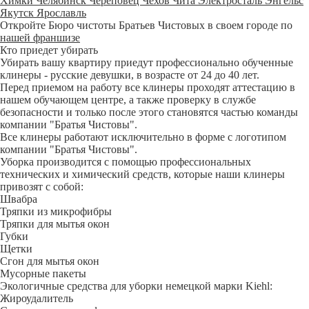
Химки
Челябинск
Череповец
Чехов
Чита
Электросталь
Энгельс
Якутск
Ярославль
Откройте Бюро чистоты Братьев Чистовых в своем городе по
нашей франшизе
Кто приедет убирать
Убирать вашу квартиру приедут профессионально обученные
клинеры - русские девушки, в возрасте от 24 до 40 лет.
Перед приемом на работу все клинеры проходят аттестацию в
нашем обучающем центре, а также проверку в службе
безопасности и только после этого становятся частью команды
компании "Братья Чистовы".
Все клинеры работают исключительно в форме с логотипом
компании "Братья Чистовы".
Уборка производится с помощью профессиональных
технических и химический средств, которые наши клинеры
привозят с собой:
Швабра
Тряпки из микрофибры
Тряпки для мытья окон
Губки
Щетки
Сгон для мытья окон
Мусорные пакеты
Экологичные средства для уборки немецкой марки Kiehl:
Жироудалитель