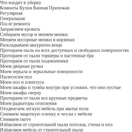
Что входит в уборку
Регу­лярная
Гене­ральная
После ремонта
Заправляем кровать
Собираем мусор и меняем мешки
Меняем мусорные мешки в корзинах
Раскладываем аккуратно вещи
Протираем пыль на всех доступных и свободных поверхностях
Протираем от пыли торшеры и настенные бра
Протираем от пыли подоконники
Моем дверные ручки
Моем зеркала и зеркальные поверхности
Пылесосим пол
Моем пол и плинтуса
Моем шкафы и тумбы внутри при условии, что они пустые
Моем шкафы сверху
Протираем от пыли все крупные предметы
Моем радиаторы отопления
Отодвигаем легкую мебель при мытье пола
Снимаем защитную пленку и чехлы с мебели
Снимаем скотч
Избавляем от строительной пыли потолок, стены и пол
Избавляем мебель от строительной пыли