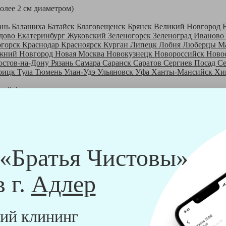
более 2 см диаметром)
ань
Балашиха
Батайск
Благовещенск
Брянск
Великий Новгород
дово
Екатеринбург
Жуковский
Зеленогорск
Зеленоград
Иваново
огорск
Краснодар
Красноярск
Курган
Липецк
Лобня
Люберцы
М
жний Новгород
Новая Москва
Новокузнецк
Новороссийск
Ново
остов-на-Дону
Рязань
Самара
Саранск
Саратов
Сергиев Посад
С
оицк
Тула
Тюмень
Улан-Удэ
Ульяновск
Уфа
Ханты-Мансийск
Хи
шей франшизе
ры - русские девушки, в возрасте от 24 до 40 лет.
шем обучающем центре, а также проверку в службе безопасности
пании "Братья Чистовы".
 и химический средств, которые наши клинеры привозят с собо
 «Братья Чистовы»
в г.
Адлер
ий клининг