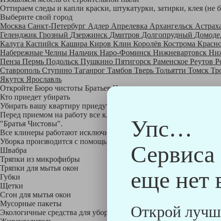
Оттираем следы и капли краски, штукатурки, затирки, клея (не 
Выберите свой город
Москва
Санкт-Петербург
Адлер
Апрелевка
Архангельск
Астрах
Геленджик
Грозный
Дзержинск
Дмитров
Долгопрудный
Домоде
Калуга
Каспийск
Кашира
Киров
Клин
Королёв
Кострома
Красн
Набережные Челны
Нальчик
Наро-Фоминск
Нижневартовск
Ни
Пенза
Пермь
Подольск
Пушкино
Пятигорск
Раменское
Реутов
Р
Ставрополь
Ступино
Таганрог
Тамбов
Тверь
Тольятти
Томск
Тр
Якутск
Ярославль
Откройте Бюро чистоты Братьев Чистовых в своем городе по
на
Кто приедет убирать
Убирать вашу квартиру приедут профессионально обученные клине
Перед приемом на работу все клинеры проходят аттестацию в на
Упс…
"Братья Чистовы".
Все клинеры работают исключительно в форме с логотипом ком
Уборка производится с помощью профессиональных технических
Сервиса
Швабра
Тряпки из микрофибры
Тряпки для мытья окон
еще нет 
Губки
Щетки
Сгон для мытья окон
Мусорные пакеты
Открой лучш
Экологичные средства для уборки немецкой марки Kiehl: