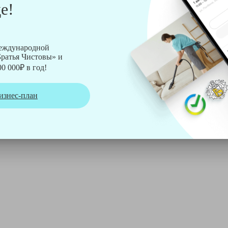
е!
рмы Soteco, а также утюг, ведро, парогенератор, аппарат дл
международной
ратья Чистовы» и
0 000₽ в год!
изнес-план