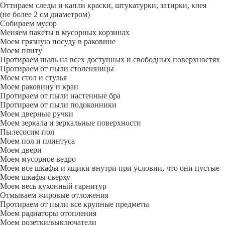
Оттираем следы и капли краски, штукатурки, затирки, клея
(не более 2 см диаметром)
Собираем мусор
Меняем пакеты в мусорных корзинах
Моем грязную посуду в раковине
Моем плиту
Протираем пыль на всех доступных и свободных поверхностях
Протираем от пыли столешницы
Моем стол и стулья
Моем раковину и кран
Протираем от пыли настенные бра
Протираем от пыли подоконники
Моем дверные ручки
Моем зеркала и зеркальные поверхности
Пылесосим пол
Моем пол и плинтуса
Моем двери
Моем мусорное ведро
Моем все шкафы и ящики внутри при условии, что они пустые
Моем шкафы сверху
Моем весь кухонный гарнитур
Отмываем жировые отложения
Протираем от пыли все крупные предметы
Моем радиаторы отопления
Моем розетки/выключатели