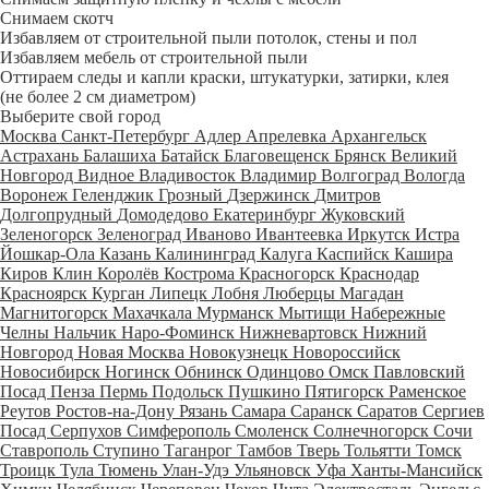
Снимаем скотч
Избавляем от строительной пыли потолок, стены и пол
Избавляем мебель от строительной пыли
Оттираем следы и капли краски, штукатурки, затирки, клея
(не более 2 см диаметром)
Выберите свой город
Москва
Санкт-Петербург
Адлер
Апрелевка
Архангельск
Астрахань
Балашиха
Батайск
Благовещенск
Брянск
Великий
Новгород
Видное
Владивосток
Владимир
Волгоград
Вологда
Воронеж
Геленджик
Грозный
Дзержинск
Дмитров
Долгопрудный
Домодедово
Екатеринбург
Жуковский
Зеленогорск
Зеленоград
Иваново
Ивантеевка
Иркутск
Истра
Йошкар-Ола
Казань
Калининград
Калуга
Каспийск
Кашира
Киров
Клин
Королёв
Кострома
Красногорск
Краснодар
Красноярск
Курган
Липецк
Лобня
Люберцы
Магадан
Магнитогорск
Махачкала
Мурманск
Мытищи
Набережные
Челны
Нальчик
Наро-Фоминск
Нижневартовск
Нижний
Новгород
Новая Москва
Новокузнецк
Новороссийск
Новосибирск
Ногинск
Обнинск
Одинцово
Омск
Павловский
Посад
Пенза
Пермь
Подольск
Пушкино
Пятигорск
Раменское
Реутов
Ростов-на-Дону
Рязань
Самара
Саранск
Саратов
Сергиев
Посад
Серпухов
Симферополь
Смоленск
Солнечногорск
Сочи
Ставрополь
Ступино
Таганрог
Тамбов
Тверь
Тольятти
Томск
Троицк
Тула
Тюмень
Улан-Удэ
Ульяновск
Уфа
Ханты-Мансийск