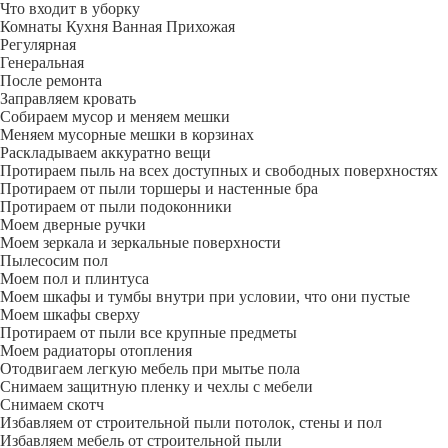
Что входит в уборку
Регу­лярная
Гене­ральная
После ремонта
Заправляем кровать
Собираем мусор и меняем мешки
Меняем мусорные мешки в корзинах
Раскладываем аккуратно вещи
Протираем пыль на всех доступных и свободных поверхностях
Протираем от пыли торшеры и настенные бра
Протираем от пыли подоконники
Моем дверные ручки
Моем зеркала и зеркальные поверхности
Пылесосим пол
Моем пол и плинтуса
Моем шкафы и тумбы внутри при условии, что они пустые
Моем шкафы сверху
Протираем от пыли все крупные предметы
Моем радиаторы отопления
Отодвигаем легкую мебель при мытье пола
Снимаем защитную пленку и чехлы с мебели
Снимаем скотч
Избавляем от строительной пыли потолок, стены и пол
Избавляем мебель от строительной пыли