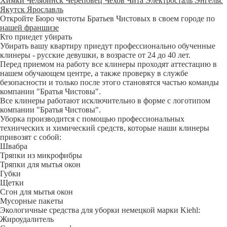
Химки
Челябинск
Череповец
Чехов
Чита
Электросталь
Энгельс
Якутск
Ярославль
Откройте Бюро чистоты Братьев Чистовых в своем городе по
нашей франшизе
Кто приедет убирать
Убирать вашу квартиру приедут профессионально обученные
клинеры - русские девушки, в возрасте от 24 до 40 лет.
Перед приемом на работу все клинеры проходят аттестацию в
нашем обучающем центре, а также проверку в службе
безопасности и только после этого становятся частью команды
компании "Братья Чистовы".
Все клинеры работают исключительно в форме с логотипом
компании "Братья Чистовы".
Уборка производится с помощью профессиональных
технических и химический средств, которые наши клинеры
привозят с собой:
Швабра
Тряпки из микрофибры
Тряпки для мытья окон
Губки
Щетки
Сгон для мытья окон
Мусорные пакеты
Экологичные средства для уборки немецкой марки Kiehl:
Жироудалитель