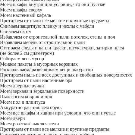
Моем шкафы внутри при условии, что они пустые
Моем шкафы сверху
Моем настенный кафель
Протираем от пыли все мелкие и крупные предметы
Снимаем защитную пленку и чехлы с мебели
Снимаем скотч
Избавляем от строительной пыли потолок, стены и пол
Избавляем мебель от строительной пыли
Оттираем следы и капли краски, штукатурки, затирки, клея
(не более 2 см диаметром)
Собираем весь мусор
Меняем пакеты в мусорных корзинах
Раскладываем/ развешиваем вещи аккуратно
Протираем пыль на всех доступных и свободных поверхностях
Протираем от пыли настенные бра
Моем дверные ручки
Моем зеркала и зеркальные поверхности
Пылесосим коврик и пол
Моем пол и плинтуса
Аккуратно расставляем обувь
Моем все шкафы и ящики при условии, что они пустые
Моем двери
Моем розетки/ выключатели
Протираем от пыли все мелкие и крупные предметы
Снимаем защитную пленку и чехлы с мебели