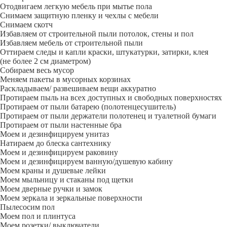
Отодвигаем легкую мебель при мытье пола
Снимаем защитную пленку и чехлы с мебели
Снимаем скотч
Избавляем от строительной пыли потолок, стены и пол
Избавляем мебель от строительной пыли
Оттираем следы и капли краски, штукатурки, затирки, клея
(не более 2 см диаметром)
Собираем весь мусор
Меняем пакеты в мусорных корзинах
Раскладываем/ развешиваем вещи аккуратно
Протираем пыль на всех доступных и свободных поверхностях
Протираем от пыли батарею (полотенцесушитель)
Протираем от пыли держатели полотенец и туалетной бумаги
Протираем от пыли настенные бра
Моем и дезинфицируем унитаз
Натираем до блеска сантехнику
Моем и дезинфицируем раковину
Моем и дезинфицируем ванную/душевую кабину
Моем краны и душевые лейки
Моем мыльницу и стаканы под щетки
Моем дверные ручки и замок
Моем зеркала и зеркальные поверхности
Пылесосим пол
Моем пол и плинтуса
Моем розетки/ выключатели