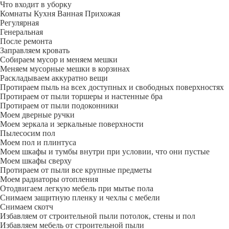
Что входит в уборку
Регу­лярная
Гене­ральная
После ремонта
Заправляем кровать
Собираем мусор и меняем мешки
Меняем мусорные мешки в корзинах
Раскладываем аккуратно вещи
Протираем пыль на всех доступных и свободных поверхностях
Протираем от пыли торшеры и настенные бра
Протираем от пыли подоконники
Моем дверные ручки
Моем зеркала и зеркальные поверхности
Пылесосим пол
Моем пол и плинтуса
Моем шкафы и тумбы внутри при условии, что они пустые
Моем шкафы сверху
Протираем от пыли все крупные предметы
Моем радиаторы отопления
Отодвигаем легкую мебель при мытье пола
Снимаем защитную пленку и чехлы с мебели
Снимаем скотч
Избавляем от строительной пыли потолок, стены и пол
Избавляем мебель от строительной пыли