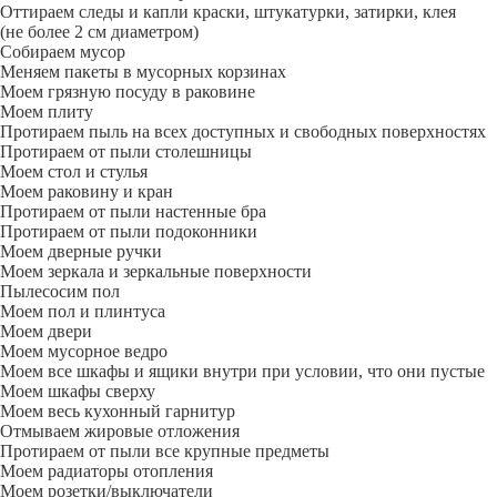
Оттираем следы и капли краски, штукатурки, затирки, клея
(не более 2 см диаметром)
Собираем мусор
Меняем пакеты в мусорных корзинах
Моем грязную посуду в раковине
Моем плиту
Протираем пыль на всех доступных и свободных поверхностях
Протираем от пыли столешницы
Моем стол и стулья
Моем раковину и кран
Протираем от пыли настенные бра
Протираем от пыли подоконники
Моем дверные ручки
Моем зеркала и зеркальные поверхности
Пылесосим пол
Моем пол и плинтуса
Моем двери
Моем мусорное ведро
Моем все шкафы и ящики внутри при условии, что они пустые
Моем шкафы сверху
Моем весь кухонный гарнитур
Отмываем жировые отложения
Протираем от пыли все крупные предметы
Моем радиаторы отопления
Моем розетки/выключатели