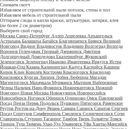
Снимаем скотч
Избавляем от строительной пыли потолок, стены и пол
Избавляем мебель от строительной пыли
Оттираем следы и капли краски, штукатурки, затирки, клея
(не более 2 см диаметром)
Выберите свой город
Москва
Санкт-Петербург
Адлер
Апрелевка
Архангельск
Астрахань
Балашиха
Батайск
Благовещенск
Брянск
Великий
Новгород
Видное
Владивосток
Владимир
Волгоград
Вологда
Воронеж
Геленджик
Грозный
Дзержинск
Дмитров
Долгопрудный
Домодедово
Екатеринбург
Жуковский
Зеленогорск
Зеленоград
Иваново
Ивантеевка
Иркутск
Истра
Йошкар-Ола
Казань
Калининград
Калуга
Каспийск
Кашира
Киров
Клин
Королёв
Кострома
Красногорск
Краснодар
Красноярск
Курган
Липецк
Лобня
Люберцы
Магадан
Магнитогорск
Махачкала
Мурманск
Мытищи
Набережные
Челны
Нальчик
Наро-Фоминск
Нижневартовск
Нижний
Новгород
Новая Москва
Новокузнецк
Новороссийск
Новосибирск
Ногинск
Обнинск
Одинцово
Омск
Павловский
Посад
Пенза
Пермь
Подольск
Пушкино
Пятигорск
Раменское
Реутов
Ростов-на-Дону
Рязань
Самара
Саранск
Саратов
Сергиев
Посад
Серпухов
Симферополь
Смоленск
Солнечногорск
Сочи
Ставрополь
Ступино
Таганрог
Тамбов
Тверь
Тольятти
Томск
Троицк
Тула
Тюмень
Улан-Удэ
Ульяновск
Уфа
Ханты-Мансийск