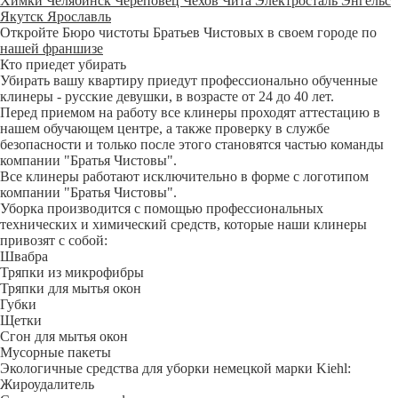
Химки
Челябинск
Череповец
Чехов
Чита
Электросталь
Энгельс
Якутск
Ярославль
Откройте Бюро чистоты Братьев Чистовых в своем городе по
нашей франшизе
Кто приедет убирать
Убирать вашу квартиру приедут профессионально обученные
клинеры - русские девушки, в возрасте от 24 до 40 лет.
Перед приемом на работу все клинеры проходят аттестацию в
нашем обучающем центре, а также проверку в службе
безопасности и только после этого становятся частью команды
компании "Братья Чистовы".
Все клинеры работают исключительно в форме с логотипом
компании "Братья Чистовы".
Уборка производится с помощью профессиональных
технических и химический средств, которые наши клинеры
привозят с собой:
Швабра
Тряпки из микрофибры
Тряпки для мытья окон
Губки
Щетки
Сгон для мытья окон
Мусорные пакеты
Экологичные средства для уборки немецкой марки Kiehl:
Жироудалитель