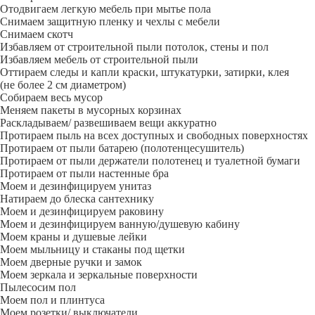
Отодвигаем легкую мебель при мытье пола
Снимаем защитную пленку и чехлы с мебели
Снимаем скотч
Избавляем от строительной пыли потолок, стены и пол
Избавляем мебель от строительной пыли
Оттираем следы и капли краски, штукатурки, затирки, клея
(не более 2 см диаметром)
Собираем весь мусор
Меняем пакеты в мусорных корзинах
Раскладываем/ развешиваем вещи аккуратно
Протираем пыль на всех доступных и свободных поверхностях
Протираем от пыли батарею (полотенцесушитель)
Протираем от пыли держатели полотенец и туалетной бумаги
Протираем от пыли настенные бра
Моем и дезинфицируем унитаз
Натираем до блеска сантехнику
Моем и дезинфицируем раковину
Моем и дезинфицируем ванную/душевую кабину
Моем краны и душевые лейки
Моем мыльницу и стаканы под щетки
Моем дверные ручки и замок
Моем зеркала и зеркальные поверхности
Пылесосим пол
Моем пол и плинтуса
Моем розетки/ выключатели