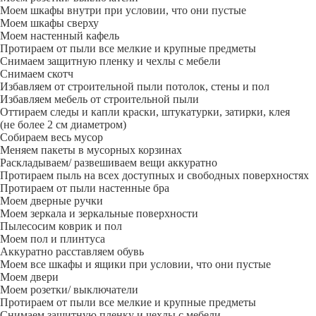
Моем шкафы внутри при условии, что они пустые
Моем шкафы сверху
Моем настенный кафель
Протираем от пыли все мелкие и крупные предметы
Снимаем защитную пленку и чехлы с мебели
Снимаем скотч
Избавляем от строительной пыли потолок, стены и пол
Избавляем мебель от строительной пыли
Оттираем следы и капли краски, штукатурки, затирки, клея
(не более 2 см диаметром)
Собираем весь мусор
Меняем пакеты в мусорных корзинах
Раскладываем/ развешиваем вещи аккуратно
Протираем пыль на всех доступных и свободных поверхностях
Протираем от пыли настенные бра
Моем дверные ручки
Моем зеркала и зеркальные поверхности
Пылесосим коврик и пол
Моем пол и плинтуса
Аккуратно расставляем обувь
Моем все шкафы и ящики при условии, что они пустые
Моем двери
Моем розетки/ выключатели
Протираем от пыли все мелкие и крупные предметы
Снимаем защитную пленку и чехлы с мебели