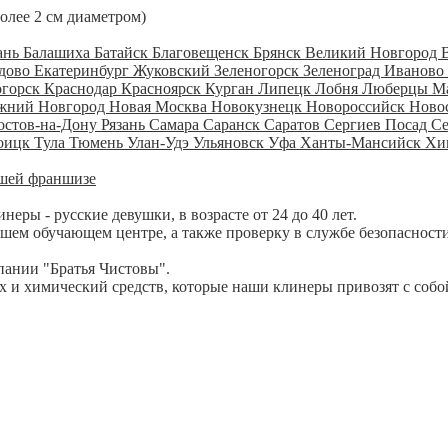
более 2 см диаметром)
ань
Балашиха
Батайск
Благовещенск
Брянск
Великий Новгород
дово
Екатеринбург
Жуковский
Зеленогорск
Зеленоград
Иваново
огорск
Краснодар
Красноярск
Курган
Липецк
Лобня
Люберцы
М
жний Новгород
Новая Москва
Новокузнецк
Новороссийск
Ново
остов-на-Дону
Рязань
Самара
Саранск
Саратов
Сергиев Посад
С
оицк
Тула
Тюмень
Улан-Удэ
Ульяновск
Уфа
Ханты-Мансийск
Хи
шей франшизе
ры - русские девушки, в возрасте от 24 до 40 лет.
шем обучающем центре, а также проверку в службе безопасности
пании "Братья Чистовы".
 и химический средств, которые наши клинеры привозят с собо