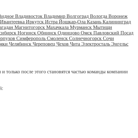
Видное
Владивосток
Владимир
Волгоград
Вологда
Воронеж
Ивантеевка
Иркутск
Истра
Йошкар-Ола
Казань
Калининград
агадан
Магнитогорск
Махачкала
Мурманск
Мытищи
сибирск
Ногинск
Обнинск
Одинцово
Омск
Павловский Посад
ерпухов
Симферополь
Смоленск
Солнечногорск
Сочи
мки
Челябинск
Череповец
Чехов
Чита
Электросталь
Энгельс
 и только после этого становятся частью команды компании
й: