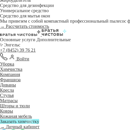
Жироудалитель
Средство для дезинфекции
Универсальное средство
Средство для мытья окон
Мы привезем с собой компактный профессиональный пылесос фи
→ Рассчитать стоимость
Основные услуги
Дополнительные
Энгельс
+7 (8452) 39 76 21
Войти
Уборка
Химчистка
Компания
Франшиза
Диваны
Кресла
Стулья
Матрасы
Шторы и тюли
Ковры
Кожаная мебель
Заказать химчистку
→ Личный кабинет