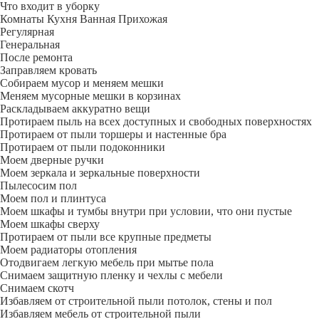
Что входит в уборку
Регу­лярная
Гене­ральная
После ремонта
Заправляем кровать
Собираем мусор и меняем мешки
Меняем мусорные мешки в корзинах
Раскладываем аккуратно вещи
Протираем пыль на всех доступных и свободных поверхностях
Протираем от пыли торшеры и настенные бра
Протираем от пыли подоконники
Моем дверные ручки
Моем зеркала и зеркальные поверхности
Пылесосим пол
Моем пол и плинтуса
Моем шкафы и тумбы внутри при условии, что они пустые
Моем шкафы сверху
Протираем от пыли все крупные предметы
Моем радиаторы отопления
Отодвигаем легкую мебель при мытье пола
Снимаем защитную пленку и чехлы с мебели
Снимаем скотч
Избавляем от строительной пыли потолок, стены и пол
Избавляем мебель от строительной пыли