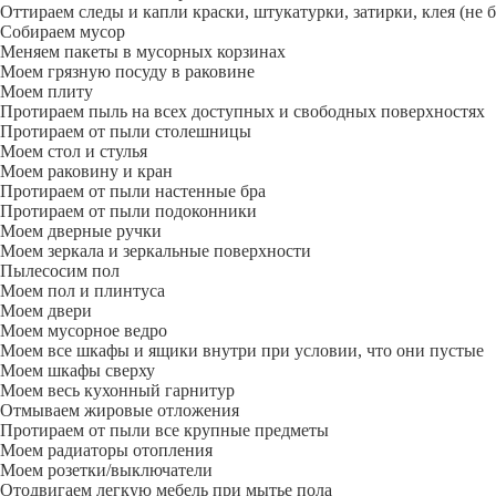
Оттираем следы и капли краски, штукатурки, затирки, клея (не 
Собираем мусор
Меняем пакеты в мусорных корзинах
Моем грязную посуду в раковине
Моем плиту
Протираем пыль на всех доступных и свободных поверхностях
Протираем от пыли столешницы
Моем стол и стулья
Моем раковину и кран
Протираем от пыли настенные бра
Протираем от пыли подоконники
Моем дверные ручки
Моем зеркала и зеркальные поверхности
Пылесосим пол
Моем пол и плинтуса
Моем двери
Моем мусорное ведро
Моем все шкафы и ящики внутри при условии, что они пустые
Моем шкафы сверху
Моем весь кухонный гарнитур
Отмываем жировые отложения
Протираем от пыли все крупные предметы
Моем радиаторы отопления
Моем розетки/выключатели
Отодвигаем легкую мебель при мытье пола