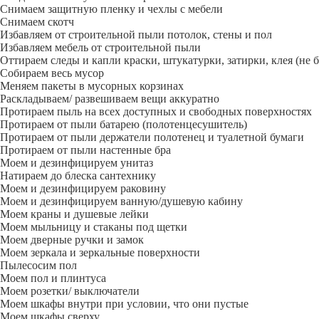
Снимаем защитную пленку и чехлы с мебели
Снимаем скотч
Избавляем от строительной пыли потолок, стены и пол
Избавляем мебель от строительной пыли
Оттираем следы и капли краски, штукатурки, затирки, клея (не 
Собираем весь мусор
Меняем пакеты в мусорных корзинах
Раскладываем/ развешиваем вещи аккуратно
Протираем пыль на всех доступных и свободных поверхностях
Протираем от пыли батарею (полотенцесушитель)
Протираем от пыли держатели полотенец и туалетной бумаги
Протираем от пыли настенные бра
Моем и дезинфицируем унитаз
Натираем до блеска сантехнику
Моем и дезинфицируем раковину
Моем и дезинфицируем ванную/душевую кабину
Моем краны и душевые лейки
Моем мыльницу и стаканы под щетки
Моем дверные ручки и замок
Моем зеркала и зеркальные поверхности
Пылесосим пол
Моем пол и плинтуса
Моем розетки/ выключатели
Моем шкафы внутри при условии, что они пустые
Моем шкафы сверху