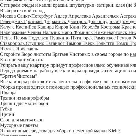
Оттираем следы и капли краски, штукатурки, затирки, клея (не 
Выберите свой город
Москва
Санкт-Петербург
Адлер
Апрелевка
Архангельск
Астрах
Геленджик
Грозный
Дзержинск
Дмитров
Долгопрудный
Домоде
Калуга
Каспийск
Кашира
Киров
Клин
Королёв
Кострома
Красн
Набережные Челны
Нальчик
Наро-Фоминск
Нижневартовск
Ни
Пенза
Пермь
Подольск
Пушкино
Пятигорск
Раменское
Реутов
Р
Ставрополь
Ступино
Таганрог
Тамбов
Тверь
Тольятти
Томск
Тр
Якутск
Ярославль
Откройте Бюро чистоты Братьев Чистовых в своем городе по
на
Кто приедет убирать
Убирать вашу квартиру приедут профессионально обученные клине
Перед приемом на работу все клинеры проходят аттестацию в на
"Братья Чистовы".
Все клинеры работают исключительно в форме с логотипом ком
Уборка производится с помощью профессиональных технических
Швабра
Тряпки из микрофибры
Тряпки для мытья окон
Губки
Щетки
Сгон для мытья окон
Мусорные пакеты
Экологичные средства для уборки немецкой марки Kiehl: