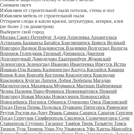
Снимаем скотч
Избавляем от строительной пыли потолок, стены и пол
Избавляем мебель от строительной пыли
Оттираем следы и капли краски, штукатурки, затирки, клея
(не более 2 см диаметром)
Выберите свой город
Москва
Санкт-Петербург
Адлер
Апрелевка
Архангельск
Астрахань
Балашиха
Батайск
Благовещенск
Брянск
Великий
Новгород
Видное
Владивосток
Владимир
Волгоград
Вологда
Воронеж
Геленджик
Грозный
Дзержинск
Дмитров
Долгопрудный
Домодедово
Екатеринбург
Жуковский
Зеленогорск
Зеленоград
Иваново
Ивантеевка
Иркутск
Истра
Йошкар-Ола
Казань
Калининград
Калуга
Каспийск
Кашира
Киров
Клин
Королёв
Кострома
Красногорск
Краснодар
Красноярск
Курган
Липецк
Лобня
Люберцы
Магадан
Магнитогорск
Махачкала
Мурманск
Мытищи
Набережные
Челны
Нальчик
Наро-Фоминск
Нижневартовск
Нижний
Новгород
Новая Москва
Новокузнецк
Новороссийск
Новосибирск
Ногинск
Обнинск
Одинцово
Омск
Павловский
Посад
Пенза
Пермь
Подольск
Пушкино
Пятигорск
Раменское
Реутов
Ростов-на-Дону
Рязань
Самара
Саранск
Саратов
Сергиев
Посад
Серпухов
Симферополь
Смоленск
Солнечногорск
Сочи
Ставрополь
Ступино
Таганрог
Тамбов
Тверь
Тольятти
Томск
Троицк
Тула
Тюмень
Улан-Удэ
Ульяновск
Уфа
Ханты-Мансийск