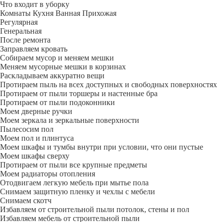
Что входит в уборку
Регу­лярная
Гене­ральная
После ремонта
Заправляем кровать
Собираем мусор и меняем мешки
Меняем мусорные мешки в корзинах
Раскладываем аккуратно вещи
Протираем пыль на всех доступных и свободных поверхностях
Протираем от пыли торшеры и настенные бра
Протираем от пыли подоконники
Моем дверные ручки
Моем зеркала и зеркальные поверхности
Пылесосим пол
Моем пол и плинтуса
Моем шкафы и тумбы внутри при условии, что они пустые
Моем шкафы сверху
Протираем от пыли все крупные предметы
Моем радиаторы отопления
Отодвигаем легкую мебель при мытье пола
Снимаем защитную пленку и чехлы с мебели
Снимаем скотч
Избавляем от строительной пыли потолок, стены и пол
Избавляем мебель от строительной пыли