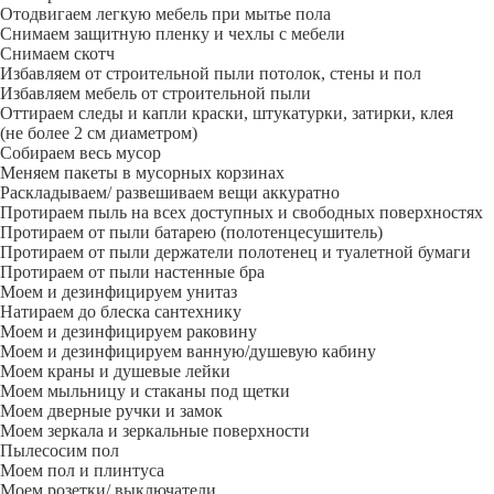
Отодвигаем легкую мебель при мытье пола
Снимаем защитную пленку и чехлы с мебели
Снимаем скотч
Избавляем от строительной пыли потолок, стены и пол
Избавляем мебель от строительной пыли
Оттираем следы и капли краски, штукатурки, затирки, клея
(не более 2 см диаметром)
Собираем весь мусор
Меняем пакеты в мусорных корзинах
Раскладываем/ развешиваем вещи аккуратно
Протираем пыль на всех доступных и свободных поверхностях
Протираем от пыли батарею (полотенцесушитель)
Протираем от пыли держатели полотенец и туалетной бумаги
Протираем от пыли настенные бра
Моем и дезинфицируем унитаз
Натираем до блеска сантехнику
Моем и дезинфицируем раковину
Моем и дезинфицируем ванную/душевую кабину
Моем краны и душевые лейки
Моем мыльницу и стаканы под щетки
Моем дверные ручки и замок
Моем зеркала и зеркальные поверхности
Пылесосим пол
Моем пол и плинтуса
Моем розетки/ выключатели