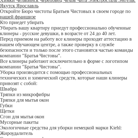
Химки
Челябинск
Череповец
Чехов
Чита
Электросталь
Энгельс
Якутск
Ярославль
Откройте Бюро чистоты Братьев Чистовых в своем городе по
нашей франшизе
Кто приедет убирать
Убирать вашу квартиру приедут профессионально обученные
клинеры - русские девушки, в возрасте от 24 до 40 лет.
Перед приемом на работу все клинеры проходят аттестацию в
нашем обучающем центре, а также проверку в службе
безопасности и только после этого становятся частью команды
компании "Братья Чистовы".
Все клинеры работают исключительно в форме с логотипом
компании "Братья Чистовы".
Уборка производится с помощью профессиональных
технических и химический средств, которые наши клинеры
привозят с собой:
Швабра
Тряпки из микрофибры
Тряпки для мытья окон
Губки
Щетки
Сгон для мытья окон
Мусорные пакеты
Экологичные средства для уборки немецкой марки Kiehl:
Жироудалитель