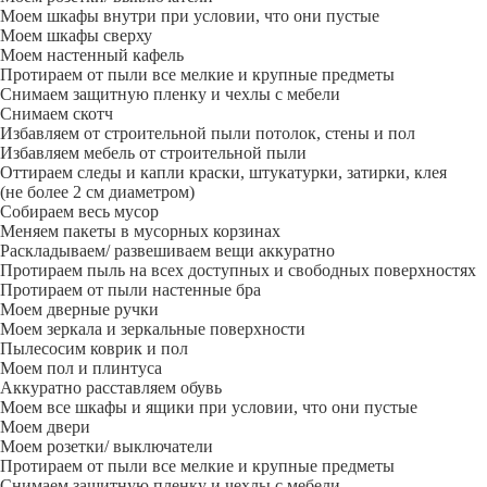
Моем шкафы внутри при условии, что они пустые
Моем шкафы сверху
Моем настенный кафель
Протираем от пыли все мелкие и крупные предметы
Снимаем защитную пленку и чехлы с мебели
Снимаем скотч
Избавляем от строительной пыли потолок, стены и пол
Избавляем мебель от строительной пыли
Оттираем следы и капли краски, штукатурки, затирки, клея
(не более 2 см диаметром)
Собираем весь мусор
Меняем пакеты в мусорных корзинах
Раскладываем/ развешиваем вещи аккуратно
Протираем пыль на всех доступных и свободных поверхностях
Протираем от пыли настенные бра
Моем дверные ручки
Моем зеркала и зеркальные поверхности
Пылесосим коврик и пол
Моем пол и плинтуса
Аккуратно расставляем обувь
Моем все шкафы и ящики при условии, что они пустые
Моем двери
Моем розетки/ выключатели
Протираем от пыли все мелкие и крупные предметы
Снимаем защитную пленку и чехлы с мебели