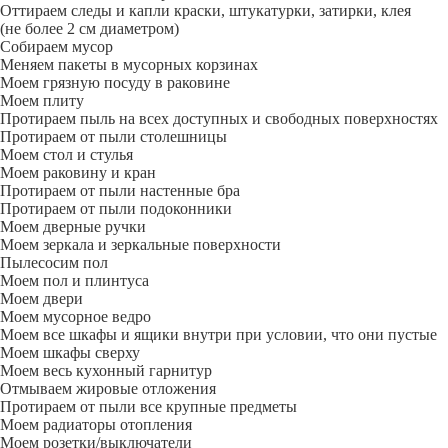
Оттираем следы и капли краски, штукатурки, затирки, клея
(не более 2 см диаметром)
Собираем мусор
Меняем пакеты в мусорных корзинах
Моем грязную посуду в раковине
Моем плиту
Протираем пыль на всех доступных и свободных поверхностях
Протираем от пыли столешницы
Моем стол и стулья
Моем раковину и кран
Протираем от пыли настенные бра
Протираем от пыли подоконники
Моем дверные ручки
Моем зеркала и зеркальные поверхности
Пылесосим пол
Моем пол и плинтуса
Моем двери
Моем мусорное ведро
Моем все шкафы и ящики внутри при условии, что они пустые
Моем шкафы сверху
Моем весь кухонный гарнитур
Отмываем жировые отложения
Протираем от пыли все крупные предметы
Моем радиаторы отопления
Моем розетки/выключатели