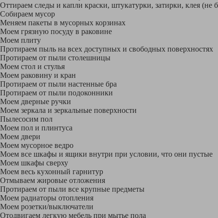
Оттираем следы и капли краски, штукатурки, затирки, клея (не 
Собираем мусор
Меняем пакеты в мусорных корзинах
Моем грязную посуду в раковине
Моем плиту
Протираем пыль на всех доступных и свободных поверхностях
Протираем от пыли столешницы
Моем стол и стулья
Моем раковину и кран
Протираем от пыли настенные бра
Протираем от пыли подоконники
Моем дверные ручки
Моем зеркала и зеркальные поверхности
Пылесосим пол
Моем пол и плинтуса
Моем двери
Моем мусорное ведро
Моем все шкафы и ящики внутри при условии, что они пустые
Моем шкафы сверху
Моем весь кухонный гарнитур
Отмываем жировые отложения
Протираем от пыли все крупные предметы
Моем радиаторы отопления
Моем розетки/выключатели
Отодвигаем легкую мебель при мытье пола