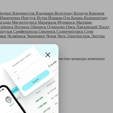
Видное
Владивосток
Владимир
Волгоград
Вологда
Воронеж
Ивантеевка
Иркутск
Истра
Йошкар-Ола
Казань
Калининград
агадан
Магнитогорск
Махачкала
Мурманск
Мытищи
сибирск
Ногинск
Обнинск
Одинцово
Омск
Павловский Посад
ерпухов
Симферополь
Смоленск
Солнечногорск
Сочи
мки
Челябинск
Череповец
Чехов
Чита
Электросталь
Энгельс
 и только после этого становятся частью команды компании
й: