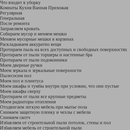
Что входит в уборку
Регу­лярная
Гене­ральная
После ремонта
Заправляем кровать
Собираем мусор и меняем мешки
Меняем мусорные мешки в корзинах
Раскладываем аккуратно вещи
Протираем пыль на всех доступных и свободных поверхностях
Протираем от пыли торшеры и настенные бра
Протираем от пыли подоконники
Моем дверные ручки
Моем зеркала и зеркальные поверхности
Пылесосим пол
Моем пол и плинтуса
Моем шкафы и тумбы внутри при условии, что они пустые
Моем шкафы сверху
Протираем от пыли все крупные предметы
Моем радиаторы отопления
Отодвигаем легкую мебель при мытье пола
Снимаем защитную пленку и чехлы с мебели
Снимаем скотч
Избавляем от строительной пыли потолок, стены и пол
Избавляем мебель от строительной пыли