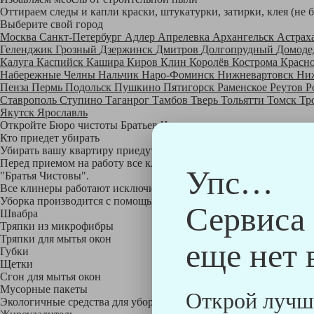
Оттираем следы и капли краски, штукатурки, затирки, клея (не 
Выберите свой город
Москва
Санкт-Петербург
Адлер
Апрелевка
Архангельск
Астрах
Геленджик
Грозный
Дзержинск
Дмитров
Долгопрудный
Домоде
Калуга
Каспийск
Кашира
Киров
Клин
Королёв
Кострома
Красн
Набережные Челны
Нальчик
Наро-Фоминск
Нижневартовск
Ни
Пенза
Пермь
Подольск
Пушкино
Пятигорск
Раменское
Реутов
Р
Ставрополь
Ступино
Таганрог
Тамбов
Тверь
Тольятти
Томск
Тр
Якутск
Ярославль
Откройте Бюро чистоты Братьев Чистовых в своем городе по
на
Кто приедет убирать
Убирать вашу квартиру приедут профессионально обученные клине
Перед приемом на работу все клинеры проходят аттестацию в на
Упс…
"Братья Чистовы".
Все клинеры работают исключительно в форме с логотипом ком
Уборка производится с помощью профессиональных технических
Сервиса
Швабра
Тряпки из микрофибры
Тряпки для мытья окон
еще нет 
Губки
Щетки
Сгон для мытья окон
Мусорные пакеты
Открой лучш
Экологичные средства для уборки немецкой марки Kiehl: