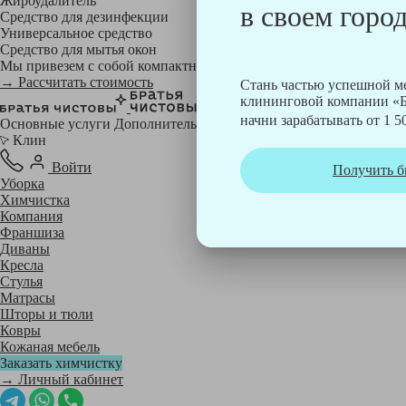
Жироудалитель
в своем город
Средство для дезинфекции
Универсальное средство
Средство для мытья окон
Мы привезем с собой компактный профессиональный пылесос фи
→ Рассчитать стоимость
Стань частью успешной 
клининговой компании «Б
начни зарабатывать от 1 50
Основные услуги
Дополнительные
Клин
Войти
Получить б
Уборка
Химчистка
Компания
Франшиза
Диваны
Кресла
Стулья
Матрасы
Шторы и тюли
Ковры
Кожаная мебель
Заказать химчистку
→ Личный кабинет