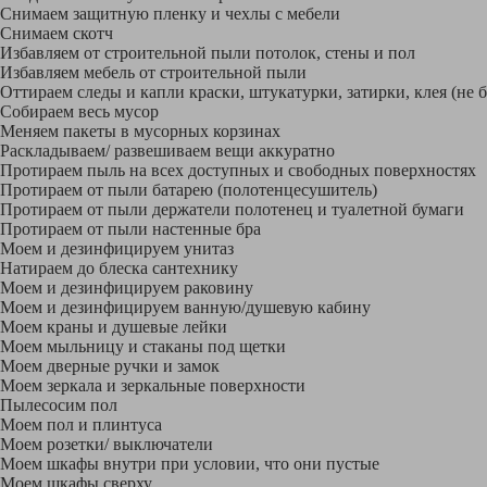
Снимаем защитную пленку и чехлы с мебели
Снимаем скотч
Избавляем от строительной пыли потолок, стены и пол
Избавляем мебель от строительной пыли
Оттираем следы и капли краски, штукатурки, затирки, клея (не 
Собираем весь мусор
Меняем пакеты в мусорных корзинах
Раскладываем/ развешиваем вещи аккуратно
Протираем пыль на всех доступных и свободных поверхностях
Протираем от пыли батарею (полотенцесушитель)
Протираем от пыли держатели полотенец и туалетной бумаги
Протираем от пыли настенные бра
Моем и дезинфицируем унитаз
Натираем до блеска сантехнику
Моем и дезинфицируем раковину
Моем и дезинфицируем ванную/душевую кабину
Моем краны и душевые лейки
Моем мыльницу и стаканы под щетки
Моем дверные ручки и замок
Моем зеркала и зеркальные поверхности
Пылесосим пол
Моем пол и плинтуса
Моем розетки/ выключатели
Моем шкафы внутри при условии, что они пустые
Моем шкафы сверху