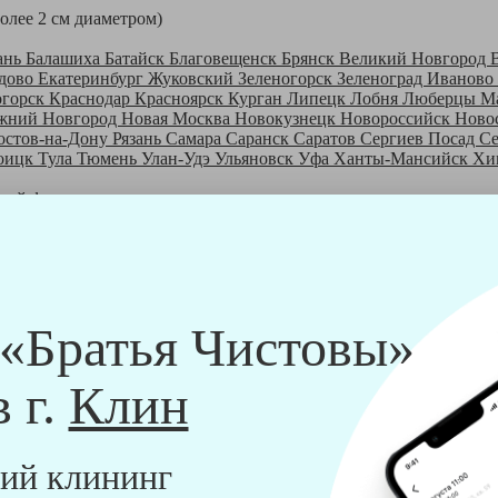
более 2 см диаметром)
ань
Балашиха
Батайск
Благовещенск
Брянск
Великий Новгород
дово
Екатеринбург
Жуковский
Зеленогорск
Зеленоград
Иваново
огорск
Краснодар
Красноярск
Курган
Липецк
Лобня
Люберцы
М
жний Новгород
Новая Москва
Новокузнецк
Новороссийск
Ново
остов-на-Дону
Рязань
Самара
Саранск
Саратов
Сергиев Посад
С
оицк
Тула
Тюмень
Улан-Удэ
Ульяновск
Уфа
Ханты-Мансийск
Хи
шей франшизе
ры - русские девушки, в возрасте от 24 до 40 лет.
шем обучающем центре, а также проверку в службе безопасности
пании "Братья Чистовы".
 и химический средств, которые наши клинеры привозят с собо
 «Братья Чистовы»
в г.
Клин
ий клининг