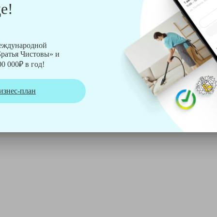
е!
рмы Soteco, а также утюг, ведро, парогенератор, аппарат дл
международной
ратья Чистовы» и
0 000₽ в год!
изнес-план