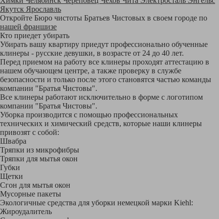
Химки
Челябинск
Череповец
Чехов
Чита
Электросталь
Энгельс
Якутск
Ярославль
Откройте Бюро чистоты Братьев Чистовых в своем городе по
нашей франшизе
Кто приедет убирать
Убирать вашу квартиру приедут профессионально обученные
клинеры - русские девушки, в возрасте от 24 до 40 лет.
Перед приемом на работу все клинеры проходят аттестацию в
нашем обучающем центре, а также проверку в службе
безопасности и только после этого становятся частью команды
компании "Братья Чистовы".
Все клинеры работают исключительно в форме с логотипом
компании "Братья Чистовы".
Уборка производится с помощью профессиональных
технических и химический средств, которые наши клинеры
привозят с собой:
Швабра
Тряпки из микрофибры
Тряпки для мытья окон
Губки
Щетки
Сгон для мытья окон
Мусорные пакеты
Экологичные средства для уборки немецкой марки Kiehl:
Жироудалитель