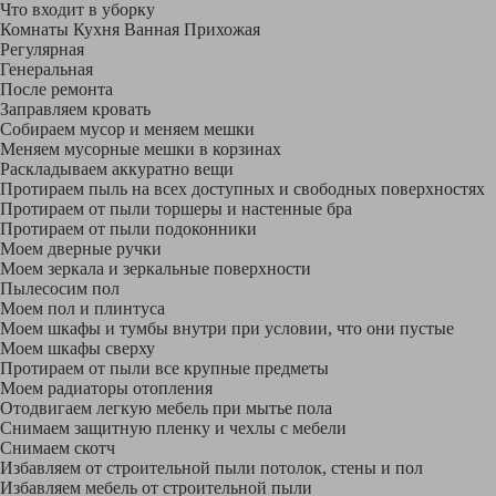
Что входит в уборку
Регу­лярная
Гене­ральная
После ремонта
Заправляем кровать
Собираем мусор и меняем мешки
Меняем мусорные мешки в корзинах
Раскладываем аккуратно вещи
Протираем пыль на всех доступных и свободных поверхностях
Протираем от пыли торшеры и настенные бра
Протираем от пыли подоконники
Моем дверные ручки
Моем зеркала и зеркальные поверхности
Пылесосим пол
Моем пол и плинтуса
Моем шкафы и тумбы внутри при условии, что они пустые
Моем шкафы сверху
Протираем от пыли все крупные предметы
Моем радиаторы отопления
Отодвигаем легкую мебель при мытье пола
Снимаем защитную пленку и чехлы с мебели
Снимаем скотч
Избавляем от строительной пыли потолок, стены и пол
Избавляем мебель от строительной пыли