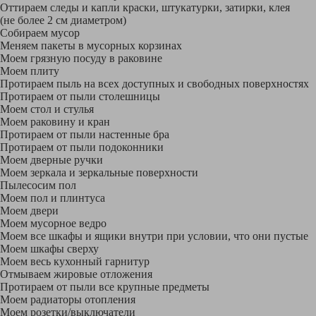
Оттираем следы и капли краски, штукатурки, затирки, клея
(не более 2 см диаметром)
Собираем мусор
Меняем пакеты в мусорных корзинах
Моем грязную посуду в раковине
Моем плиту
Протираем пыль на всех доступных и свободных поверхностях
Протираем от пыли столешницы
Моем стол и стулья
Моем раковину и кран
Протираем от пыли настенные бра
Протираем от пыли подоконники
Моем дверные ручки
Моем зеркала и зеркальные поверхности
Пылесосим пол
Моем пол и плинтуса
Моем двери
Моем мусорное ведро
Моем все шкафы и ящики внутри при условии, что они пустые
Моем шкафы сверху
Моем весь кухонный гарнитур
Отмываем жировые отложения
Протираем от пыли все крупные предметы
Моем радиаторы отопления
Моем розетки/выключатели