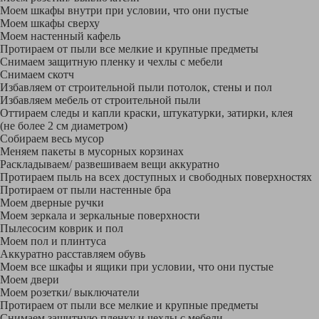
Моем шкафы внутри при условии, что они пустые
Моем шкафы сверху
Моем настенный кафель
Протираем от пыли все мелкие и крупные предметы
Снимаем защитную пленку и чехлы с мебели
Снимаем скотч
Избавляем от строительной пыли потолок, стены и пол
Избавляем мебель от строительной пыли
Оттираем следы и капли краски, штукатурки, затирки, клея
(не более 2 см диаметром)
Собираем весь мусор
Меняем пакеты в мусорных корзинах
Раскладываем/ развешиваем вещи аккуратно
Протираем пыль на всех доступных и свободных поверхностях
Протираем от пыли настенные бра
Моем дверные ручки
Моем зеркала и зеркальные поверхности
Пылесосим коврик и пол
Моем пол и плинтуса
Аккуратно расставляем обувь
Моем все шкафы и ящики при условии, что они пустые
Моем двери
Моем розетки/ выключатели
Протираем от пыли все мелкие и крупные предметы
Снимаем защитную пленку и чехлы с мебели