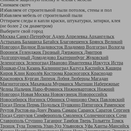
Снимаем скотч
Избавляем от строительной пыли потолок, стены и пол
Избавляем мебель от строительной пыли
Оттираем следы и капли краски, штукатурки, затирки, клея
(не более 2 см диаметром)
Выберите свой город
Москва
Санкт-Петербург
Адлер
Апрелевка
Архангельск
Астрахань
Балашиха
Батайск
Благовещенск
Брянск
Великий
Новгород
Видное
Владивосток
Владимир
Волгоград
Вологда
Воронеж
Геленджик
Грозный
Дзержинск
Дмитров
Долгопрудный
Домодедово
Екатеринбург
Жуковский
Зеленогорск
Зеленоград
Иваново
Ивантеевка
Иркутск
Истра
Йошкар-Ола
Казань
Калининград
Калуга
Каспийск
Кашира
Киров
Клин
Королёв
Кострома
Красногорск
Краснодар
Красноярск
Курган
Липецк
Лобня
Люберцы
Магадан
Магнитогорск
Махачкала
Мурманск
Мытищи
Набережные
Челны
Нальчик
Наро-Фоминск
Нижневартовск
Нижний
Новгород
Новая Москва
Новокузнецк
Новороссийск
Новосибирск
Ногинск
Обнинск
Одинцово
Омск
Павловский
Посад
Пенза
Пермь
Подольск
Пушкино
Пятигорск
Раменское
Реутов
Ростов-на-Дону
Рязань
Самара
Саранск
Саратов
Сергиев
Посад
Серпухов
Симферополь
Смоленск
Солнечногорск
Сочи
Ставрополь
Ступино
Таганрог
Тамбов
Тверь
Тольятти
Томск
Троицк
Тула
Тюмень
Улан-Удэ
Ульяновск
Уфа
Ханты-Мансийск