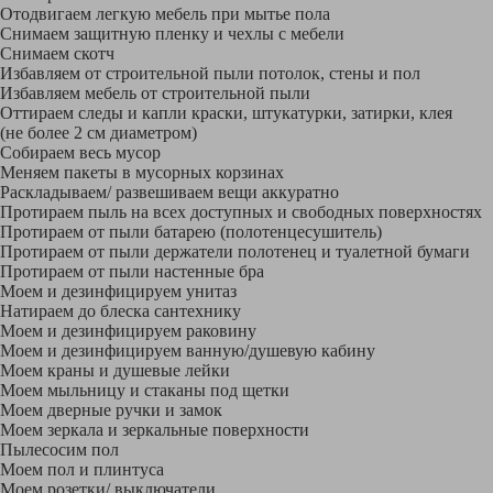
Отодвигаем легкую мебель при мытье пола
Снимаем защитную пленку и чехлы с мебели
Снимаем скотч
Избавляем от строительной пыли потолок, стены и пол
Избавляем мебель от строительной пыли
Оттираем следы и капли краски, штукатурки, затирки, клея
(не более 2 см диаметром)
Собираем весь мусор
Меняем пакеты в мусорных корзинах
Раскладываем/ развешиваем вещи аккуратно
Протираем пыль на всех доступных и свободных поверхностях
Протираем от пыли батарею (полотенцесушитель)
Протираем от пыли держатели полотенец и туалетной бумаги
Протираем от пыли настенные бра
Моем и дезинфицируем унитаз
Натираем до блеска сантехнику
Моем и дезинфицируем раковину
Моем и дезинфицируем ванную/душевую кабину
Моем краны и душевые лейки
Моем мыльницу и стаканы под щетки
Моем дверные ручки и замок
Моем зеркала и зеркальные поверхности
Пылесосим пол
Моем пол и плинтуса
Моем розетки/ выключатели