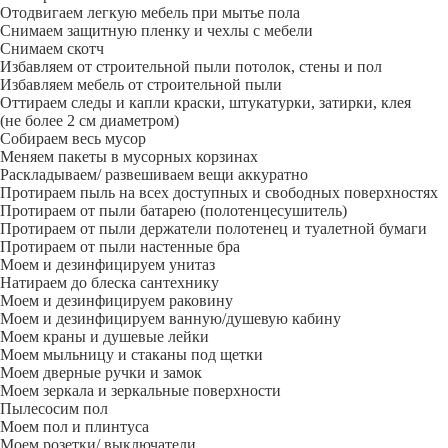
Отодвигаем легкую мебель при мытье пола
Снимаем защитную пленку и чехлы с мебели
Снимаем скотч
Избавляем от строительной пыли потолок, стены и пол
Избавляем мебель от строительной пыли
Оттираем следы и капли краски, штукатурки, затирки, клея
(не более 2 см диаметром)
Собираем весь мусор
Меняем пакеты в мусорных корзинах
Раскладываем/ развешиваем вещи аккуратно
Протираем пыль на всех доступных и свободных поверхностях
Протираем от пыли батарею (полотенцесушитель)
Протираем от пыли держатели полотенец и туалетной бумаги
Протираем от пыли настенные бра
Моем и дезинфицируем унитаз
Натираем до блеска сантехнику
Моем и дезинфицируем раковину
Моем и дезинфицируем ванную/душевую кабину
Моем краны и душевые лейки
Моем мыльницу и стаканы под щетки
Моем дверные ручки и замок
Моем зеркала и зеркальные поверхности
Пылесосим пол
Моем пол и плинтуса
Моем розетки/ выключатели