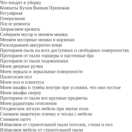
Что входит в уборку
Регу­лярная
Гене­ральная
После ремонта
Заправляем кровать
Собираем мусор и меняем мешки
Меняем мусорные мешки в корзинах
Раскладываем аккуратно вещи
Протираем пыль на всех доступных и свободных поверхностях
Протираем от пыли торшеры и настенные бра
Протираем от пыли подоконники
Моем дверные ручки
Моем зеркала и зеркальные поверхности
Пылесосим пол
Моем пол и плинтуса
Моем шкафы и тумбы внутри при условии, что они пустые
Моем шкафы сверху
Протираем от пыли все крупные предметы
Моем радиаторы отопления
Отодвигаем легкую мебель при мытье пола
Снимаем защитную пленку и чехлы с мебели
Снимаем скотч
Избавляем от строительной пыли потолок, стены и пол
Избавляем мебель от строительной пыли