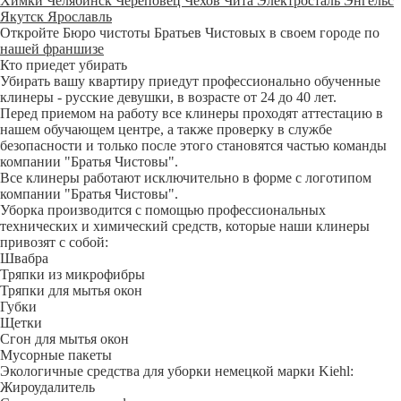
Химки
Челябинск
Череповец
Чехов
Чита
Электросталь
Энгельс
Якутск
Ярославль
Откройте Бюро чистоты Братьев Чистовых в своем городе по
нашей франшизе
Кто приедет убирать
Убирать вашу квартиру приедут профессионально обученные
клинеры - русские девушки, в возрасте от 24 до 40 лет.
Перед приемом на работу все клинеры проходят аттестацию в
нашем обучающем центре, а также проверку в службе
безопасности и только после этого становятся частью команды
компании "Братья Чистовы".
Все клинеры работают исключительно в форме с логотипом
компании "Братья Чистовы".
Уборка производится с помощью профессиональных
технических и химический средств, которые наши клинеры
привозят с собой:
Швабра
Тряпки из микрофибры
Тряпки для мытья окон
Губки
Щетки
Сгон для мытья окон
Мусорные пакеты
Экологичные средства для уборки немецкой марки Kiehl:
Жироудалитель