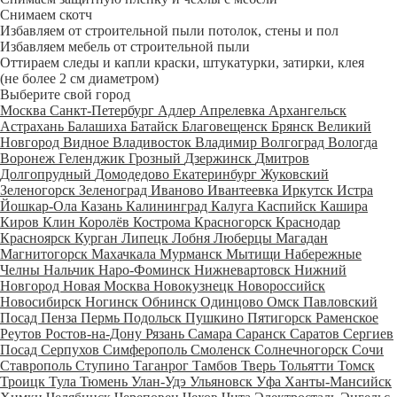
Снимаем скотч
Избавляем от строительной пыли потолок, стены и пол
Избавляем мебель от строительной пыли
Оттираем следы и капли краски, штукатурки, затирки, клея
(не более 2 см диаметром)
Выберите свой город
Москва
Санкт-Петербург
Адлер
Апрелевка
Архангельск
Астрахань
Балашиха
Батайск
Благовещенск
Брянск
Великий
Новгород
Видное
Владивосток
Владимир
Волгоград
Вологда
Воронеж
Геленджик
Грозный
Дзержинск
Дмитров
Долгопрудный
Домодедово
Екатеринбург
Жуковский
Зеленогорск
Зеленоград
Иваново
Ивантеевка
Иркутск
Истра
Йошкар-Ола
Казань
Калининград
Калуга
Каспийск
Кашира
Киров
Клин
Королёв
Кострома
Красногорск
Краснодар
Красноярск
Курган
Липецк
Лобня
Люберцы
Магадан
Магнитогорск
Махачкала
Мурманск
Мытищи
Набережные
Челны
Нальчик
Наро-Фоминск
Нижневартовск
Нижний
Новгород
Новая Москва
Новокузнецк
Новороссийск
Новосибирск
Ногинск
Обнинск
Одинцово
Омск
Павловский
Посад
Пенза
Пермь
Подольск
Пушкино
Пятигорск
Раменское
Реутов
Ростов-на-Дону
Рязань
Самара
Саранск
Саратов
Сергиев
Посад
Серпухов
Симферополь
Смоленск
Солнечногорск
Сочи
Ставрополь
Ступино
Таганрог
Тамбов
Тверь
Тольятти
Томск
Троицк
Тула
Тюмень
Улан-Удэ
Ульяновск
Уфа
Ханты-Мансийск