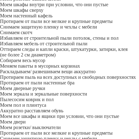
Моем шкафы внутри при условии, что они пустые
Моем шкафы сверху
Моем настенный кафель
Протираем от пыли все мелкие и крупные предметы
Снимаем защитную пленку и чехлы с мебели
Снимаем скотч
Избавляем от строительной пыли потолок, стены и пол
Избавляем мебель от строительной пыли
Оттираем следы и капли краски, штукатурки, затирки, клея
(не более 2 см диаметром)
Собираем весь мусор
Меняем пакеты в мусорных корзинах
Раскладываем/ развешиваем вещи аккуратно
Протираем пыль на всех доступных и свободных поверхностях
Протираем от пыли настенные бра
Моем дверные ручки
Моем зеркала и зеркальные поверхности
Пылесосим коврик и пол
Моем пол и плинтуса
Аккуратно расставляем обувь
Моем все шкафы и ящики при условии, что они пустые
Моем двери
Моем розетки/ выключатели
Протираем от пыли все мелкие и крупные предметы
Снимаем защитную пленку и чехлы с мебели