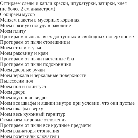
Оттираем следы и капли краски, штукатурки, затирки, клея
(не более 2 см диаметром)
Собираем мусор
Меняем пакеты в мусорных корзинах
Моем грязную посуду в раковине
Моем плиту
Протираем пыль на всех доступных и свободных поверхностях
Протираем от пыли столешницы
Моем стол и стулья
Моем раковину и кран
Протираем от пыли настенные бра
Протираем от пыли подоконники
Моем дверные ручки
Моем зеркала и зеркальные поверхности
Пылесосим пол
Моем пол и плинтуса
Моем двери
Моем мусорное ведро
Моем все шкафы и ящики внутри при условии, что они пустые
Моем шкафы сверху
Моем весь кухонный гарнитур
Отмываем жировые отложения
Протираем от пыли все крупные предметы
Моем радиаторы отопления
Моем розетки/выключатели