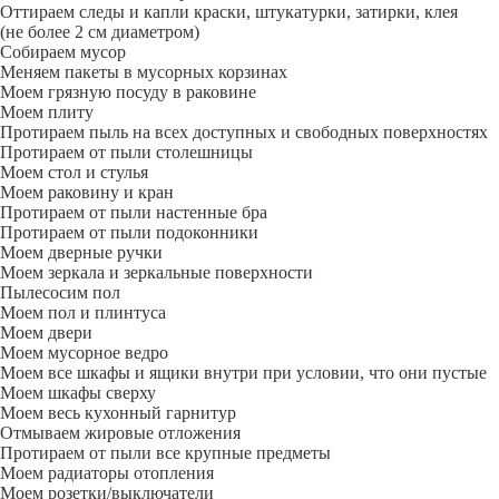
Оттираем следы и капли краски, штукатурки, затирки, клея
(не более 2 см диаметром)
Собираем мусор
Меняем пакеты в мусорных корзинах
Моем грязную посуду в раковине
Моем плиту
Протираем пыль на всех доступных и свободных поверхностях
Протираем от пыли столешницы
Моем стол и стулья
Моем раковину и кран
Протираем от пыли настенные бра
Протираем от пыли подоконники
Моем дверные ручки
Моем зеркала и зеркальные поверхности
Пылесосим пол
Моем пол и плинтуса
Моем двери
Моем мусорное ведро
Моем все шкафы и ящики внутри при условии, что они пустые
Моем шкафы сверху
Моем весь кухонный гарнитур
Отмываем жировые отложения
Протираем от пыли все крупные предметы
Моем радиаторы отопления
Моем розетки/выключатели