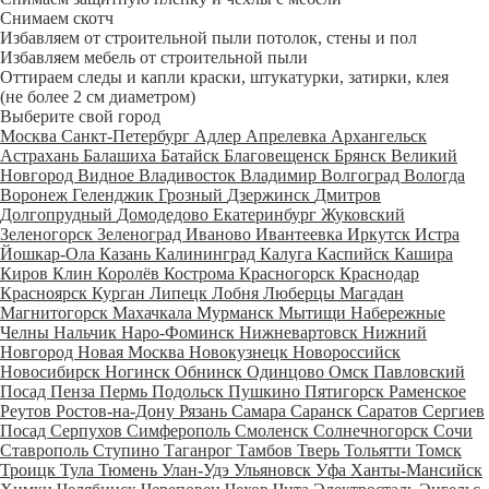
Снимаем скотч
Избавляем от строительной пыли потолок, стены и пол
Избавляем мебель от строительной пыли
Оттираем следы и капли краски, штукатурки, затирки, клея
(не более 2 см диаметром)
Выберите свой город
Москва
Санкт-Петербург
Адлер
Апрелевка
Архангельск
Астрахань
Балашиха
Батайск
Благовещенск
Брянск
Великий
Новгород
Видное
Владивосток
Владимир
Волгоград
Вологда
Воронеж
Геленджик
Грозный
Дзержинск
Дмитров
Долгопрудный
Домодедово
Екатеринбург
Жуковский
Зеленогорск
Зеленоград
Иваново
Ивантеевка
Иркутск
Истра
Йошкар-Ола
Казань
Калининград
Калуга
Каспийск
Кашира
Киров
Клин
Королёв
Кострома
Красногорск
Краснодар
Красноярск
Курган
Липецк
Лобня
Люберцы
Магадан
Магнитогорск
Махачкала
Мурманск
Мытищи
Набережные
Челны
Нальчик
Наро-Фоминск
Нижневартовск
Нижний
Новгород
Новая Москва
Новокузнецк
Новороссийск
Новосибирск
Ногинск
Обнинск
Одинцово
Омск
Павловский
Посад
Пенза
Пермь
Подольск
Пушкино
Пятигорск
Раменское
Реутов
Ростов-на-Дону
Рязань
Самара
Саранск
Саратов
Сергиев
Посад
Серпухов
Симферополь
Смоленск
Солнечногорск
Сочи
Ставрополь
Ступино
Таганрог
Тамбов
Тверь
Тольятти
Томск
Троицк
Тула
Тюмень
Улан-Удэ
Ульяновск
Уфа
Ханты-Мансийск