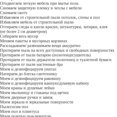
Отодвигаем легкую мебель при мытье пола
Снимаем защитную пленку и чехлы с мебели
Снимаем скотч
Избавляем от строительной пыли потолок, стены и пол
Избавляем мебель от строительной пыли
Оттираем следы и капли краски, штукатурки, затирки, клея
(не более 2 см диаметром)
Собираем весь мусор
Меняем пакеты в мусорных корзинах
Раскладываем/ развешиваем вещи аккуратно
Протираем пыль на всех доступных и свободных поверхностях
Протираем от пыли батарею (полотенцесушитель)
Протираем от пыли держатели полотенец и туалетной бумаги
Протираем от пыли настенные бра
Моем и дезинфицируем унитаз
Натираем до блеска сантехнику
Моем и дезинфицируем раковину
Моем и дезинфицируем ванную/душевую кабину
Моем краны и душевые лейки
Моем мыльницу и стаканы под щетки
Моем дверные ручки и замок
Моем зеркала и зеркальные поверхности
Пылесосим пол
Моем пол и плинтуса
Моем розетки/ выключатели