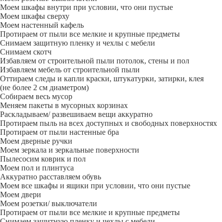
Моем шкафы внутри при условии, что они пустые
Моем шкафы сверху
Моем настенный кафель
Протираем от пыли все мелкие и крупные предметы
Снимаем защитную пленку и чехлы с мебели
Снимаем скотч
Избавляем от строительной пыли потолок, стены и пол
Избавляем мебель от строительной пыли
Оттираем следы и капли краски, штукатурки, затирки, клея
(не более 2 см диаметром)
Собираем весь мусор
Меняем пакеты в мусорных корзинах
Раскладываем/ развешиваем вещи аккуратно
Протираем пыль на всех доступных и свободных поверхностях
Протираем от пыли настенные бра
Моем дверные ручки
Моем зеркала и зеркальные поверхности
Пылесосим коврик и пол
Моем пол и плинтуса
Аккуратно расставляем обувь
Моем все шкафы и ящики при условии, что они пустые
Моем двери
Моем розетки/ выключатели
Протираем от пыли все мелкие и крупные предметы
Снимаем защитную пленку и чехлы с мебели