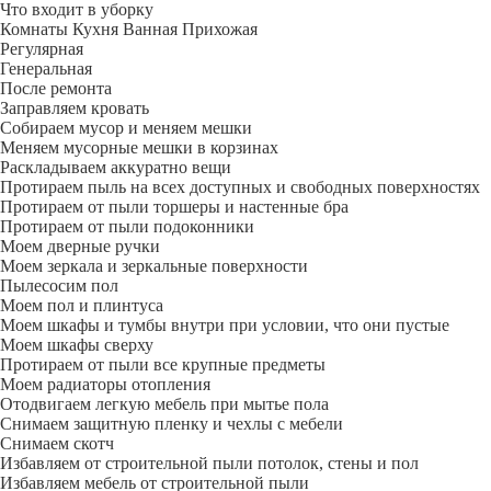
Что входит в уборку
Регу­лярная
Гене­ральная
После ремонта
Заправляем кровать
Собираем мусор и меняем мешки
Меняем мусорные мешки в корзинах
Раскладываем аккуратно вещи
Протираем пыль на всех доступных и свободных поверхностях
Протираем от пыли торшеры и настенные бра
Протираем от пыли подоконники
Моем дверные ручки
Моем зеркала и зеркальные поверхности
Пылесосим пол
Моем пол и плинтуса
Моем шкафы и тумбы внутри при условии, что они пустые
Моем шкафы сверху
Протираем от пыли все крупные предметы
Моем радиаторы отопления
Отодвигаем легкую мебель при мытье пола
Снимаем защитную пленку и чехлы с мебели
Снимаем скотч
Избавляем от строительной пыли потолок, стены и пол
Избавляем мебель от строительной пыли