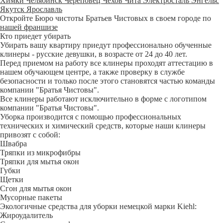
Химки
Челябинск
Череповец
Чехов
Чита
Электросталь
Энгельс
Якутск
Ярославль
Откройте Бюро чистоты Братьев Чистовых в своем городе по
нашей франшизе
Кто приедет убирать
Убирать вашу квартиру приедут профессионально обученные
клинеры - русские девушки, в возрасте от 24 до 40 лет.
Перед приемом на работу все клинеры проходят аттестацию в
нашем обучающем центре, а также проверку в службе
безопасности и только после этого становятся частью команды
компании "Братья Чистовы".
Все клинеры работают исключительно в форме с логотипом
компании "Братья Чистовы".
Уборка производится с помощью профессиональных
технических и химический средств, которые наши клинеры
привозят с собой:
Швабра
Тряпки из микрофибры
Тряпки для мытья окон
Губки
Щетки
Сгон для мытья окон
Мусорные пакеты
Экологичные средства для уборки немецкой марки Kiehl:
Жироудалитель