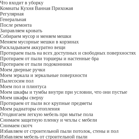
Что входит в уборку
Регу­лярная
Гене­ральная
После ремонта
Заправляем кровать
Собираем мусор и меняем мешки
Меняем мусорные мешки в корзинах
Раскладываем аккуратно вещи
Протираем пыль на всех доступных и свободных поверхностях
Протираем от пыли торшеры и настенные бра
Протираем от пыли подоконники
Моем дверные ручки
Моем зеркала и зеркальные поверхности
Пылесосим пол
Моем пол и плинтуса
Моем шкафы и тумбы внутри при условии, что они пустые
Моем шкафы сверху
Протираем от пыли все крупные предметы
Моем радиаторы отопления
Отодвигаем легкую мебель при мытье пола
Снимаем защитную пленку и чехлы с мебели
Снимаем скотч
Избавляем от строительной пыли потолок, стены и пол
Избавляем мебель от строительной пыли