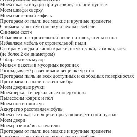
Моем шкафы внутри при условии, что они пустые
Моем шкафы сверху
Моем настенный кафель
Протираем от пыли все мелкие и крупные предметы
Снимаем защитную пленку и чехлы с мебели
Снимаем скотч
Избавляем от строительной пыли потолок, стены и пол
Избавляем мебель от строительной пыли
Оттираем следы и капли краски, штукатурки, затирки, клея
(не более 2 см диаметром)
Собираем весь мусор
Меняем пакеты в мусорных корзинах
Раскладываем/ развешиваем вещи аккуратно
Протираем пыль на всех доступных и свободных поверхностях
Протираем от пыли настенные бра
Моем дверные ручки
Моем зеркала и зеркальные поверхности
Пылесосим коврик и пол
Моем пол и плинтуса
Аккуратно расставляем обувь
Моем все шкафы и ящики при условии, что они пустые
Моем двери
Моем розетки/ выключатели
Протираем от пыли все мелкие и крупные предметы
Снимаем защитную пленку и чехлы с мебели