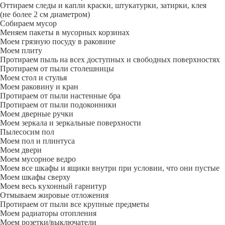
Оттираем следы и капли краски, штукатурки, затирки, клея
(не более 2 см диаметром)
Собираем мусор
Меняем пакеты в мусорных корзинах
Моем грязную посуду в раковине
Моем плиту
Протираем пыль на всех доступных и свободных поверхностях
Протираем от пыли столешницы
Моем стол и стулья
Моем раковину и кран
Протираем от пыли настенные бра
Протираем от пыли подоконники
Моем дверные ручки
Моем зеркала и зеркальные поверхности
Пылесосим пол
Моем пол и плинтуса
Моем двери
Моем мусорное ведро
Моем все шкафы и ящики внутри при условии, что они пустые
Моем шкафы сверху
Моем весь кухонный гарнитур
Отмываем жировые отложения
Протираем от пыли все крупные предметы
Моем радиаторы отопления
Моем розетки/выключатели