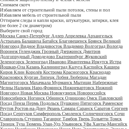
Снимаем скотч
Избавляем от строительной пыли потолок, стены и пол
Избавляем мебель от строительной пыли
Оттираем следы и капли краски, штукатурки, затирки, клея
(не более 2 см диаметром)
Выберите свой город
Москва
Санкт-Петербург
Адлер
Апрелевка
Архангельск
Астрахань
Балашиха
Батайск
Благовещенск
Брянск
Великий
Новгород
Видное
Владивосток
Владимир
Волгоград
Вологда
Воронеж
Геленджик
Грозный
Дзержинск
Дмитров
Долгопрудный
Домодедово
Екатеринбург
Жуковский
Зеленогорск
Зеленоград
Иваново
Ивантеевка
Иркутск
Истра
Йошкар-Ола
Казань
Калининград
Калуга
Каспийск
Кашира
Киров
Клин
Королёв
Кострома
Красногорск
Краснодар
Красноярск
Курган
Липецк
Лобня
Люберцы
Магадан
Магнитогорск
Махачкала
Мурманск
Мытищи
Набережные
Челны
Нальчик
Наро-Фоминск
Нижневартовск
Нижний
Новгород
Новая Москва
Новокузнецк
Новороссийск
Новосибирск
Ногинск
Обнинск
Одинцово
Омск
Павловский
Посад
Пенза
Пермь
Подольск
Пушкино
Пятигорск
Раменское
Реутов
Ростов-на-Дону
Рязань
Самара
Саранск
Саратов
Сергиев
Посад
Серпухов
Симферополь
Смоленск
Солнечногорск
Сочи
Ставрополь
Ступино
Таганрог
Тамбов
Тверь
Тольятти
Томск
Троицк
Тула
Тюмень
Улан-Удэ
Ульяновск
Уфа
Ханты-Мансийск