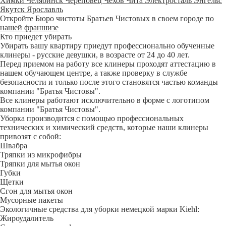
Химки
Челябинск
Череповец
Чехов
Чита
Электросталь
Энгельс
Якутск
Ярославль
Откройте Бюро чистоты Братьев Чистовых в своем городе по
нашей франшизе
Кто приедет убирать
Убирать вашу квартиру приедут профессионально обученные
клинеры - русские девушки, в возрасте от 24 до 40 лет.
Перед приемом на работу все клинеры проходят аттестацию в
нашем обучающем центре, а также проверку в службе
безопасности и только после этого становятся частью команды
компании "Братья Чистовы".
Все клинеры работают исключительно в форме с логотипом
компании "Братья Чистовы".
Уборка производится с помощью профессиональных
технических и химический средств, которые наши клинеры
привозят с собой:
Швабра
Тряпки из микрофибры
Тряпки для мытья окон
Губки
Щетки
Сгон для мытья окон
Мусорные пакеты
Экологичные средства для уборки немецкой марки Kiehl:
Жироудалитель