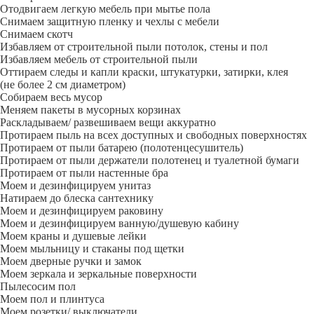
Отодвигаем легкую мебель при мытье пола
Снимаем защитную пленку и чехлы с мебели
Снимаем скотч
Избавляем от строительной пыли потолок, стены и пол
Избавляем мебель от строительной пыли
Оттираем следы и капли краски, штукатурки, затирки, клея
(не более 2 см диаметром)
Собираем весь мусор
Меняем пакеты в мусорных корзинах
Раскладываем/ развешиваем вещи аккуратно
Протираем пыль на всех доступных и свободных поверхностях
Протираем от пыли батарею (полотенцесушитель)
Протираем от пыли держатели полотенец и туалетной бумаги
Протираем от пыли настенные бра
Моем и дезинфицируем унитаз
Натираем до блеска сантехнику
Моем и дезинфицируем раковину
Моем и дезинфицируем ванную/душевую кабину
Моем краны и душевые лейки
Моем мыльницу и стаканы под щетки
Моем дверные ручки и замок
Моем зеркала и зеркальные поверхности
Пылесосим пол
Моем пол и плинтуса
Моем розетки/ выключатели