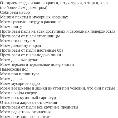
Оттираем следы и капли краски, штукатурки, затирки, клея
(не более 2 см диаметром)
Собираем мусор
Меняем пакеты в мусорных корзинах
Моем грязную посуду в раковине
Моем плиту
Протираем пыль на всех доступных и свободных поверхностях
Протираем от пыли столешницы
Моем стол и стулья
Моем раковину и кран
Протираем от пыли настенные бра
Протираем от пыли подоконники
Моем дверные ручки
Моем зеркала и зеркальные поверхности
Пылесосим пол
Моем пол и плинтуса
Моем двери
Моем мусорное ведро
Моем все шкафы и ящики внутри при условии, что они пустые
Моем шкафы сверху
Моем весь кухонный гарнитур
Отмываем жировые отложения
Протираем от пыли все крупные предметы
Моем радиаторы отопления
Моем розетки/выключатели