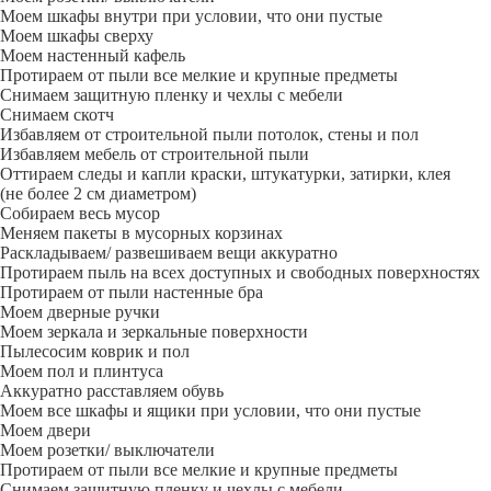
Моем шкафы внутри при условии, что они пустые
Моем шкафы сверху
Моем настенный кафель
Протираем от пыли все мелкие и крупные предметы
Снимаем защитную пленку и чехлы с мебели
Снимаем скотч
Избавляем от строительной пыли потолок, стены и пол
Избавляем мебель от строительной пыли
Оттираем следы и капли краски, штукатурки, затирки, клея
(не более 2 см диаметром)
Собираем весь мусор
Меняем пакеты в мусорных корзинах
Раскладываем/ развешиваем вещи аккуратно
Протираем пыль на всех доступных и свободных поверхностях
Протираем от пыли настенные бра
Моем дверные ручки
Моем зеркала и зеркальные поверхности
Пылесосим коврик и пол
Моем пол и плинтуса
Аккуратно расставляем обувь
Моем все шкафы и ящики при условии, что они пустые
Моем двери
Моем розетки/ выключатели
Протираем от пыли все мелкие и крупные предметы
Снимаем защитную пленку и чехлы с мебели