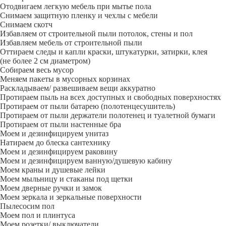
Отодвигаем легкую мебель при мытье пола
Снимаем защитную пленку и чехлы с мебели
Снимаем скотч
Избавляем от строительной пыли потолок, стены и пол
Избавляем мебель от строительной пыли
Оттираем следы и капли краски, штукатурки, затирки, клея
(не более 2 см диаметром)
Собираем весь мусор
Меняем пакеты в мусорных корзинах
Раскладываем/ развешиваем вещи аккуратно
Протираем пыль на всех доступных и свободных поверхностях
Протираем от пыли батарею (полотенцесушитель)
Протираем от пыли держатели полотенец и туалетной бумаги
Протираем от пыли настенные бра
Моем и дезинфицируем унитаз
Натираем до блеска сантехнику
Моем и дезинфицируем раковину
Моем и дезинфицируем ванную/душевую кабину
Моем краны и душевые лейки
Моем мыльницу и стаканы под щетки
Моем дверные ручки и замок
Моем зеркала и зеркальные поверхности
Пылесосим пол
Моем пол и плинтуса
Моем розетки/ выключатели