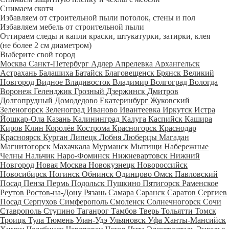
Снимаем скотч
Избавляем от строительной пыли потолок, стены и пол
Избавляем мебель от строительной пыли
Оттираем следы и капли краски, штукатурки, затирки, клея
(не более 2 см диаметром)
Выберите свой город
Москва
Санкт-Петербург
Адлер
Апрелевка
Архангельск
Астрахань
Балашиха
Батайск
Благовещенск
Брянск
Великий
Новгород
Видное
Владивосток
Владимир
Волгоград
Вологда
Воронеж
Геленджик
Грозный
Дзержинск
Дмитров
Долгопрудный
Домодедово
Екатеринбург
Жуковский
Зеленогорск
Зеленоград
Иваново
Ивантеевка
Иркутск
Истра
Йошкар-Ола
Казань
Калининград
Калуга
Каспийск
Кашира
Киров
Клин
Королёв
Кострома
Красногорск
Краснодар
Красноярск
Курган
Липецк
Лобня
Люберцы
Магадан
Магнитогорск
Махачкала
Мурманск
Мытищи
Набережные
Челны
Нальчик
Наро-Фоминск
Нижневартовск
Нижний
Новгород
Новая Москва
Новокузнецк
Новороссийск
Новосибирск
Ногинск
Обнинск
Одинцово
Омск
Павловский
Посад
Пенза
Пермь
Подольск
Пушкино
Пятигорск
Раменское
Реутов
Ростов-на-Дону
Рязань
Самара
Саранск
Саратов
Сергиев
Посад
Серпухов
Симферополь
Смоленск
Солнечногорск
Сочи
Ставрополь
Ступино
Таганрог
Тамбов
Тверь
Тольятти
Томск
Троицк
Тула
Тюмень
Улан-Удэ
Ульяновск
Уфа
Ханты-Мансийск