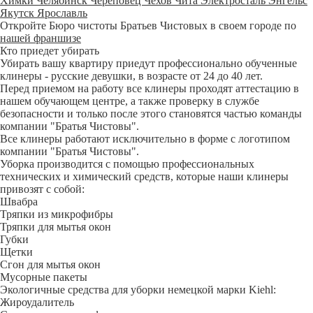
Химки
Челябинск
Череповец
Чехов
Чита
Электросталь
Энгельс
Якутск
Ярославль
Откройте Бюро чистоты Братьев Чистовых в своем городе по
нашей франшизе
Кто приедет убирать
Убирать вашу квартиру приедут профессионально обученные
клинеры - русские девушки, в возрасте от 24 до 40 лет.
Перед приемом на работу все клинеры проходят аттестацию в
нашем обучающем центре, а также проверку в службе
безопасности и только после этого становятся частью команды
компании "Братья Чистовы".
Все клинеры работают исключительно в форме с логотипом
компании "Братья Чистовы".
Уборка производится с помощью профессиональных
технических и химический средств, которые наши клинеры
привозят с собой:
Швабра
Тряпки из микрофибры
Тряпки для мытья окон
Губки
Щетки
Сгон для мытья окон
Мусорные пакеты
Экологичные средства для уборки немецкой марки Kiehl:
Жироудалитель