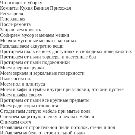
Что входит в уборку
Регу­лярная
Гене­ральная
После ремонта
Заправляем кровать
Собираем мусор и меняем мешки
Меняем мусорные мешки в корзинах
Раскладываем аккуратно вещи
Протираем пыль на всех доступных и свободных поверхностях
Протираем от пыли торшеры и настенные бра
Протираем от пыли подоконники
Моем дверные ручки
Моем зеркала и зеркальные поверхности
Пылесосим пол
Моем пол и плинтуса
Моем шкафы и тумбы внутри при условии, что они пустые
Моем шкафы сверху
Протираем от пыли все крупные предметы
Моем радиаторы отопления
Отодвигаем легкую мебель при мытье пола
Снимаем защитную пленку и чехлы с мебели
Снимаем скотч
Избавляем от строительной пыли потолок, стены и пол
Избавляем мебель от строительной пыли