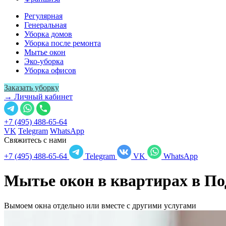
Регулярная
Генеральная
Уборка домов
Уборка после ремонта
Мытье окон
Эко-уборка
Уборка офисов
Заказать уборку
→ Личный кабинет
+7 (495) 488-65-64
VK
Telegram
WhatsApp
Свяжитесь с нами
+7 (495) 488-65-64
Telegram
VK
WhatsApp
Мытье окон в квартирах в
По
Вымоем окна отдельно или вместе с другими услугами