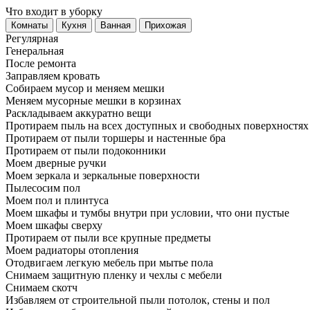
Что входит в уборку
Регу­лярная
Гене­ральная
После ремонта
Заправляем кровать
Собираем мусор и меняем мешки
Меняем мусорные мешки в корзинах
Раскладываем аккуратно вещи
Протираем пыль на всех доступных и свободных поверхностях
Протираем от пыли торшеры и настенные бра
Протираем от пыли подоконники
Моем дверные ручки
Моем зеркала и зеркальные поверхности
Пылесосим пол
Моем пол и плинтуса
Моем шкафы и тумбы внутри при условии, что они пустые
Моем шкафы сверху
Протираем от пыли все крупные предметы
Моем радиаторы отопления
Отодвигаем легкую мебель при мытье пола
Снимаем защитную пленку и чехлы с мебели
Снимаем скотч
Избавляем от строительной пыли потолок, стены и пол