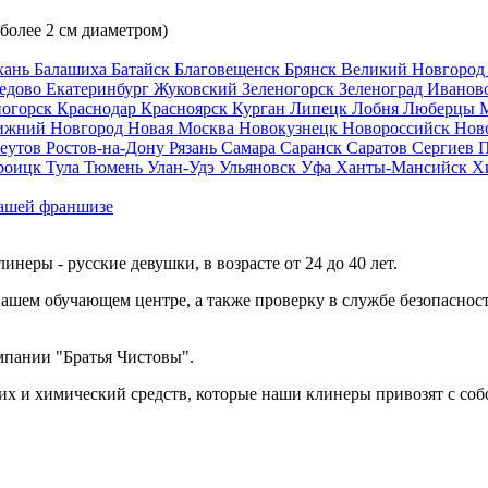
 более 2 см диаметром)
хань
Балашиха
Батайск
Благовещенск
Брянск
Великий Новгоро
едово
Екатеринбург
Жуковский
Зеленогорск
Зеленоград
Иванов
ногорск
Краснодар
Красноярск
Курган
Липецк
Лобня
Люберцы
ижний Новгород
Новая Москва
Новокузнецк
Новороссийск
Нов
еутов
Ростов-на-Дону
Рязань
Самара
Саранск
Саратов
Сергиев 
роицк
Тула
Тюмень
Улан-Удэ
Ульяновск
Уфа
Ханты-Мансийск
Х
ашей франшизе
еры - русские девушки, в возрасте от 24 до 40 лет.
ашем обучающем центре, а также проверку в службе безопасност
мпании "Братья Чистовы".
х и химический средств, которые наши клинеры привозят с соб