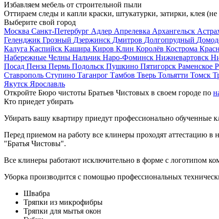
Избавляем мебель от строительной пыли
Оттираем следы и капли краски, штукатурки, затирки, клея (не
Выберите свой город
Москва
Санкт-Петербург
Адлер
Апрелевка
Архангельск
Астра
Геленджик
Грозный
Дзержинск
Дмитров
Долгопрудный
Домод
Калуга
Каспийск
Кашира
Киров
Клин
Королёв
Кострома
Крас
Набережные Челны
Нальчик
Наро-Фоминск
Нижневартовск
Н
Посад
Пенза
Пермь
Подольск
Пушкино
Пятигорск
Раменское
Р
Ставрополь
Ступино
Таганрог
Тамбов
Тверь
Тольятти
Томск
Т
Якутск
Ярославль
Откройте Бюро чистоты Братьев Чистовых в своем городе по
н
Кто приедет убирать
Убирать вашу квартиру приедут профессионально обученные клин
Перед приемом на работу все клинеры проходят аттестацию в н
"Братья Чистовы".
Все клинеры работают исключительно в форме с логотипом ко
Уборка производится с помощью профессиональных технически
Швабра
Тряпки из микрофибры
Тряпки для мытья окон