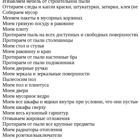
Избавляем мебель от строительной пыли
Оттираем следы и капли краски, штукатурки, затирки, клея (не
Собираем мусор
Меняем пакеты в мусорных корзинах
Моем грязную посуду в раковине
Моем плиту
Протираем пыль на всех доступных и свободных поверхностях
Протираем от пыли столешницы
Моем стол и стулья
Моем раковину и кран
Протираем от пыли настенные бра
Протираем от пыли подоконники
Моем дверные ручки
Моем зеркала и зеркальные поверхности
Пылесосим пол
Моем пол и плинтуса
Моем двери
Моем мусорное ведро
Моем все шкафы и ящики внутри при условии, что они пустые
Моем шкафы сверху
Моем весь кухонный гарнитур
Отмываем жировые отложения
Протираем от пыли все крупные предметы
Моем радиаторы отопления
Моем розетки/выключатели