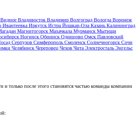
д
Видное
Владивосток
Владимир
Волгоград
Вологда
Воронеж
о
Ивантеевка
Иркутск
Истра
Йошкар-Ола
Казань
Калининград
Магадан
Магнитогорск
Махачкала
Мурманск
Мытищи
осибирск
Ногинск
Обнинск
Одинцово
Омск
Павловский
Посад
Серпухов
Симферополь
Смоленск
Солнечногорск
Сочи
имки
Челябинск
Череповец
Чехов
Чита
Электросталь
Энгельс
и и только после этого становятся частью команды компании
ой: