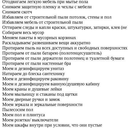
Отодвигаем легкую мебель при мытье пола
Снимаем защитную пленку и чехлы с мебели
Снимаем скотч
Избавляем от строительной пыли потолок, стены и пол
Избавляем мебель от строительной пыли
Оттираем следы и капли краски, штукатурки, затирки, клея (не
Собираем весь мусор
Меняем пакеты в мусорных корзинах
Раскладываем/ развешиваем вещи аккуратно
Протираем пыль на всех доступных и свободных поверхностях
Протираем от пыли батарею (полотенцесушитель)
Протираем от пыли держатели полотенец и туалетной бумаги
Протираем от пыли настенные бра
Моем и дезинфицируем унитаз
Натираем до блеска сантехнику
Моем и дезинфицируем раковину
Моем и дезинфицируем ванную/душевую кабину
Моем краны и душевые лейки
Моем мыльницу и стаканы под щетки
Моем дверные ручки и замок
Моем зеркала и зеркальные поверхности
Пылесосим пол
Моем пол и плинтуса
Моем розетки/ выключатели
Моем шкафы внутри при условии, что они пустые