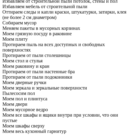
Избавляем от строительной пыли потолок, стены и пол
Избавляем мебель от строительной пыли
Оттираем следы и капли краски, штукатурки, затирки, клея
(не более 2 см диаметром)
Собираем мусор
Меняем пакеты в мусорных корзинах
Моем грязную посуду в раковине
Моем плиту
Протираем пыль на всех доступных и свободных
поверхностях
Протираем от пыли столешницы
Моем стол и стулья
Моем раковину и кран
Протираем от пыли настенные бра
Протираем от пыли подоконники
Моем дверные ручки
Моем зеркала и зеркальные поверхности
Пылесосим пол
Моем пол и плинтуса
Моем двери
Моем мусорное ведро
Моем все шкафы и ящики внутри при условии, что они
пустые
Моем шкафы сверху
Моем весь кухонный гарнитур