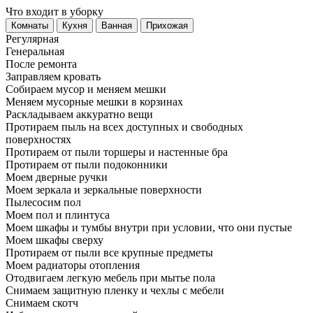
Что входит в уборку
Регу­лярная
Гене­ральная
После ремонта
Заправляем кровать
Собираем мусор и меняем мешки
Меняем мусорные мешки в корзинах
Раскладываем аккуратно вещи
Протираем пыль на всех доступных и свободных
поверхностях
Протираем от пыли торшеры и настенные бра
Протираем от пыли подоконники
Моем дверные ручки
Моем зеркала и зеркальные поверхности
Пылесосим пол
Моем пол и плинтуса
Моем шкафы и тумбы внутри при условии, что они пустые
Моем шкафы сверху
Протираем от пыли все крупные предметы
Моем радиаторы отопления
Отодвигаем легкую мебель при мытье пола
Снимаем защитную пленку и чехлы с мебели
Снимаем скотч