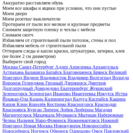
Аккуратно расставляем обувь
Моем все шкафы и ящики при условии, что они пустые
Моем двери
Моем розетки/ выключатели
Протираем от пыли все мелкие и крупные предметы
Снимаем защитную пленку и чехлы с мебели
Снимаем скотч
Избавляем от строительной пыли потолок, стены и пол
Избавляем мебель от строительной пыли
Оттираем следы и капли краски, штукатурки, затирки, клея
(не более 2 см диаметром)
Выберите свой город
Москва
Санкт-Петербург
Адлер
Апрелевка
Архангельск
Астрахань
Балашиха
Батайск
Благовещенск
Брянск
Великий
Новгород
Видное
Владивосток
Владимир
Волгоград
Вологда
Воронеж
Геленджик
Грозный
Дзержинск
Дмитров
Долгопрудный
Домодедово
Екатеринбург
Жуковский
Зеленогорск
Зеленоград
Иваново
Ивантеевка
Иркутск
Истра
Йошкар-Ола
Казань
Калининград
Калуга
Каспийск
Кашира
Киров
Клин
Королёв
Кострома
Красногорск
Краснодар
Красноярск
Курган
Липецк
Лобня
Люберцы
Магадан
Магнитогорск
Махачкала
Мурманск
Мытищи
Набережные
Челны
Нальчик
Наро-Фоминск
Нижневартовск
Нижний
Новгород
Новая Москва
Новокузнецк
Новороссийск
Новосибирск
Ногинск
Обнинск
Одинцово
Омск
Павловский