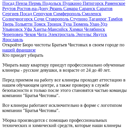
Посад
Пенза
Пермь
Подольск
Пушкино
Пятигорск
Раменское
Реутов
Ростов-на-Дону
Рязань
Самара
Саранск
Саратов
Сергиев Посад
Серпухов
Симферополь
Смоленск
Солнечногорск
Сочи
Ставрополь
Ступино
Таганрог
Тамбов
Тверь
Тольятти
Томск
Троицк
Тула
Тюмень
Улан-Удэ
Ульяновск
Уфа
Ханты-Мансийск
Химки
Челябинск
Череповец
Чехов
Чита
Электросталь
Энгельс
Якутск
Ярославль
Откройте Бюро чистоты Братьев Чистовых в своем городе по
нашей франшизе
Кто приедет убирать
Убирать вашу квартиру приедут профессионально обученные
клинеры - русские девушки, в возрасте от 24 до 40 лет.
Перед приемом на работу все клинеры проходят аттестацию в
нашем обучающем центре, а также проверку в службе
безопасности и только после этого становятся частью команды
компании "Братья Чистовы".
Все клинеры работают исключительно в форме с логотипом
компании "Братья Чистовы".
Уборка производится с помощью профессиональных
технических и химический средств, которые наши клинеры