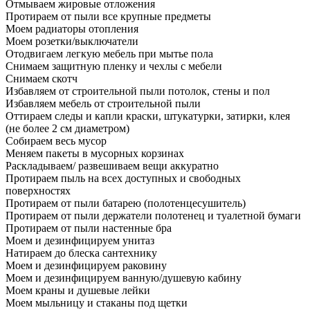
Отмываем жировые отложения
Протираем от пыли все крупные предметы
Моем радиаторы отопления
Моем розетки/выключатели
Отодвигаем легкую мебель при мытье пола
Снимаем защитную пленку и чехлы с мебели
Снимаем скотч
Избавляем от строительной пыли потолок, стены и пол
Избавляем мебель от строительной пыли
Оттираем следы и капли краски, штукатурки, затирки, клея
(не более 2 см диаметром)
Собираем весь мусор
Меняем пакеты в мусорных корзинах
Раскладываем/ развешиваем вещи аккуратно
Протираем пыль на всех доступных и свободных
поверхностях
Протираем от пыли батарею (полотенцесушитель)
Протираем от пыли держатели полотенец и туалетной бумаги
Протираем от пыли настенные бра
Моем и дезинфицируем унитаз
Натираем до блеска сантехнику
Моем и дезинфицируем раковину
Моем и дезинфицируем ванную/душевую кабину
Моем краны и душевые лейки
Моем мыльницу и стаканы под щетки