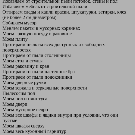
Избавляем от строительной пыли потолок, стены и пол
Избавляем мебель от строительной пыли
Оттираем следы и капли краски, штукатурки, затирки, клея
(не более 2 см диаметром)
Собираем мусор
Меняем пакеты в мусорных корзинах
Моем грязную посуду в раковине
Моем плиту
Протираем пыль на всех доступных и свободных
поверхностях
Протираем от пыли столешницы
Моем стол и стулья
Моем раковину и кран
Протираем от пыли настенные бра
Протираем от пыли подоконники
Моем дверные ручки
Моем зеркала и зеркальные поверхности
Пылесосим пол
Моем пол и плинтуса
Моем двери
Моем мусорное ведро
Моем все шкафы и ящики внутри при условии, что они
пустые
Моем шкафы сверху
Моем весь кухонный гарнитур