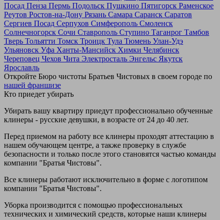
Посад
Пенза
Пермь
Подольск
Пушкино
Пятигорск
Раменское
Реутов
Ростов-на-Дону
Рязань
Самара
Саранск
Саратов
Сергиев Посад
Серпухов
Симферополь
Смоленск
Солнечногорск
Сочи
Ставрополь
Ступино
Таганрог
Тамбов
Тверь
Тольятти
Томск
Троицк
Тула
Тюмень
Улан-Удэ
Ульяновск
Уфа
Ханты-Мансийск
Химки
Челябинск
Череповец
Чехов
Чита
Электросталь
Энгельс
Якутск
Ярославль
Откройте Бюро чистоты Братьев Чистовых в своем городе по
нашей франшизе
Кто приедет убирать
Убирать вашу квартиру приедут профессионально обученные
клинеры - русские девушки, в возрасте от 24 до 40 лет.
Перед приемом на работу все клинеры проходят аттестацию в
нашем обучающем центре, а также проверку в службе
безопасности и только после этого становятся частью команды
компании "Братья Чистовы".
Все клинеры работают исключительно в форме с логотипом
компании "Братья Чистовы".
Уборка производится с помощью профессиональных
технических и химический средств, которые наши клинеры