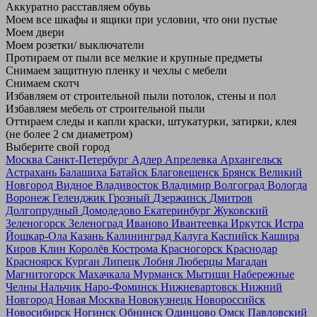
Аккуратно расставляем обувь
Моем все шкафы и ящики при условии, что они пустые
Моем двери
Моем розетки/ выключатели
Протираем от пыли все мелкие и крупные предметы
Снимаем защитную пленку и чехлы с мебели
Снимаем скотч
Избавляем от строительной пыли потолок, стены и пол
Избавляем мебель от строительной пыли
Оттираем следы и капли краски, штукатурки, затирки, клея
(не более 2 см диаметром)
Выберите свой город
Москва
Санкт-Петербург
Адлер
Апрелевка
Архангельск
Астрахань
Балашиха
Батайск
Благовещенск
Брянск
Великий
Новгород
Видное
Владивосток
Владимир
Волгоград
Вологда
Воронеж
Геленджик
Грозный
Дзержинск
Дмитров
Долгопрудный
Домодедово
Екатеринбург
Жуковский
Зеленогорск
Зеленоград
Иваново
Ивантеевка
Иркутск
Истра
Йошкар-Ола
Казань
Калининград
Калуга
Каспийск
Кашира
Киров
Клин
Королёв
Кострома
Красногорск
Краснодар
Красноярск
Курган
Липецк
Лобня
Люберцы
Магадан
Магнитогорск
Махачкала
Мурманск
Мытищи
Набережные
Челны
Нальчик
Наро-Фоминск
Нижневартовск
Нижний
Новгород
Новая Москва
Новокузнецк
Новороссийск
Новосибирск
Ногинск
Обнинск
Одинцово
Омск
Павловский