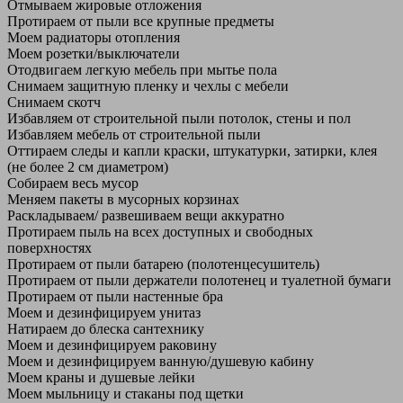
Отмываем жировые отложения
Протираем от пыли все крупные предметы
Моем радиаторы отопления
Моем розетки/выключатели
Отодвигаем легкую мебель при мытье пола
Снимаем защитную пленку и чехлы с мебели
Снимаем скотч
Избавляем от строительной пыли потолок, стены и пол
Избавляем мебель от строительной пыли
Оттираем следы и капли краски, штукатурки, затирки, клея
(не более 2 см диаметром)
Собираем весь мусор
Меняем пакеты в мусорных корзинах
Раскладываем/ развешиваем вещи аккуратно
Протираем пыль на всех доступных и свободных
поверхностях
Протираем от пыли батарею (полотенцесушитель)
Протираем от пыли держатели полотенец и туалетной бумаги
Протираем от пыли настенные бра
Моем и дезинфицируем унитаз
Натираем до блеска сантехнику
Моем и дезинфицируем раковину
Моем и дезинфицируем ванную/душевую кабину
Моем краны и душевые лейки
Моем мыльницу и стаканы под щетки