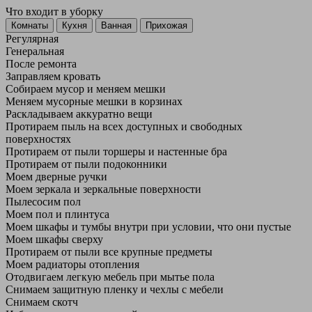
Что входит в уборку
Регу­лярная
Гене­ральная
После ремонта
Заправляем кровать
Собираем мусор и меняем мешки
Меняем мусорные мешки в корзинах
Раскладываем аккуратно вещи
Протираем пыль на всех доступных и свободных
поверхностях
Протираем от пыли торшеры и настенные бра
Протираем от пыли подоконники
Моем дверные ручки
Моем зеркала и зеркальные поверхности
Пылесосим пол
Моем пол и плинтуса
Моем шкафы и тумбы внутри при условии, что они пустые
Моем шкафы сверху
Протираем от пыли все крупные предметы
Моем радиаторы отопления
Отодвигаем легкую мебель при мытье пола
Снимаем защитную пленку и чехлы с мебели
Снимаем скотч