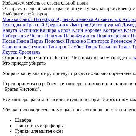
Избавляем мебель от строительной пыли
Оттираем следы и капли краски, штукатурки, затирки, клея (не
Выберите свой город
Москва
Санкт-Петербург
Адлер
Апрелевка
Архангельск
Астра
Геленджик
Грозный
Дзержинск
Дмитров
Долгопрудный
Домод
Калуга
Каспийск
Кашира
Киров
Клин
Королёв
Кострома
Крас
Набережные Челны
Нальчик
Наро-Фоминск
Нижневартовск
Н
Посад
Пенза
Пермь
Подольск
Пушкино
Пятигорск
Раменское
Р
Ставрополь
Ступино
Таганрог
Тамбов
Тверь
Тольятти
Томск
Т
Якутск
Ярославль
Откройте Бюро чистоты Братьев Чистовых в своем городе по
н
Кто приедет убирать
Убирать вашу квартиру приедут профессионально обученные клин
Перед приемом на работу все клинеры проходят аттестацию в н
"Братья Чистовы".
Все клинеры работают исключительно в форме с логотипом ко
Уборка производится с помощью профессиональных технически
Швабра
Тряпки из микрофибры
Тряпки для мытья окон