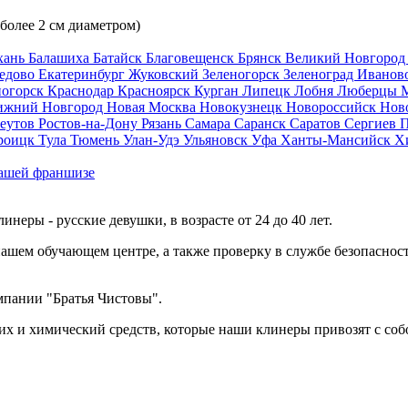
 более 2 см диаметром)
хань
Балашиха
Батайск
Благовещенск
Брянск
Великий Новгоро
едово
Екатеринбург
Жуковский
Зеленогорск
Зеленоград
Иванов
ногорск
Краснодар
Красноярск
Курган
Липецк
Лобня
Люберцы
ижний Новгород
Новая Москва
Новокузнецк
Новороссийск
Нов
еутов
Ростов-на-Дону
Рязань
Самара
Саранск
Саратов
Сергиев 
роицк
Тула
Тюмень
Улан-Удэ
Ульяновск
Уфа
Ханты-Мансийск
Х
ашей франшизе
еры - русские девушки, в возрасте от 24 до 40 лет.
ашем обучающем центре, а также проверку в службе безопасност
мпании "Братья Чистовы".
х и химический средств, которые наши клинеры привозят с соб