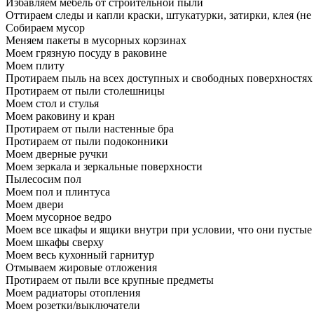
Избавляем мебель от строительной пыли
Оттираем следы и капли краски, штукатурки, затирки, клея (не
Собираем мусор
Меняем пакеты в мусорных корзинах
Моем грязную посуду в раковине
Моем плиту
Протираем пыль на всех доступных и свободных поверхностях
Протираем от пыли столешницы
Моем стол и стулья
Моем раковину и кран
Протираем от пыли настенные бра
Протираем от пыли подоконники
Моем дверные ручки
Моем зеркала и зеркальные поверхности
Пылесосим пол
Моем пол и плинтуса
Моем двери
Моем мусорное ведро
Моем все шкафы и ящики внутри при условии, что они пустые
Моем шкафы сверху
Моем весь кухонный гарнитур
Отмываем жировые отложения
Протираем от пыли все крупные предметы
Моем радиаторы отопления
Моем розетки/выключатели