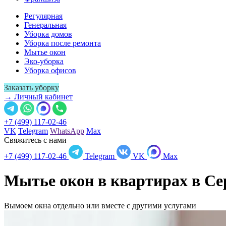
Регулярная
Генеральная
Уборка домов
Уборка после ремонта
Мытье окон
Эко-уборка
Уборка офисов
Заказать уборку
→ Личный кабинет
+7 (499) 117-02-46
VK
Telegram
WhatsApp
Max
Свяжитесь с нами
+7 (499) 117-02-46
Telegram
VK
Max
Мытье окон в квартирах в
Се
Вымоем окна отдельно или вместе с другими услугами