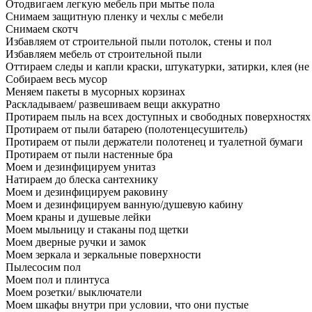
Отодвигаем легкую мебель при мытье пола
Снимаем защитную пленку и чехлы с мебели
Снимаем скотч
Избавляем от строительной пыли потолок, стены и пол
Избавляем мебель от строительной пыли
Оттираем следы и капли краски, штукатурки, затирки, клея (не
Собираем весь мусор
Меняем пакеты в мусорных корзинах
Раскладываем/ развешиваем вещи аккуратно
Протираем пыль на всех доступных и свободных поверхностях
Протираем от пыли батарею (полотенцесушитель)
Протираем от пыли держатели полотенец и туалетной бумаги
Протираем от пыли настенные бра
Моем и дезинфицируем унитаз
Натираем до блеска сантехнику
Моем и дезинфицируем раковину
Моем и дезинфицируем ванную/душевую кабину
Моем краны и душевые лейки
Моем мыльницу и стаканы под щетки
Моем дверные ручки и замок
Моем зеркала и зеркальные поверхности
Пылесосим пол
Моем пол и плинтуса
Моем розетки/ выключатели
Моем шкафы внутри при условии, что они пустые