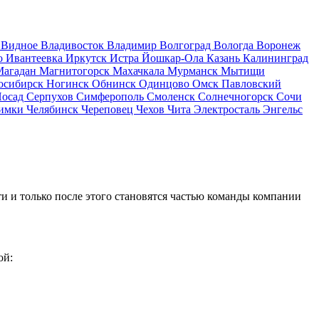
д
Видное
Владивосток
Владимир
Волгоград
Вологда
Воронеж
о
Ивантеевка
Иркутск
Истра
Йошкар-Ола
Казань
Калининград
Магадан
Магнитогорск
Махачкала
Мурманск
Мытищи
осибирск
Ногинск
Обнинск
Одинцово
Омск
Павловский
Посад
Серпухов
Симферополь
Смоленск
Солнечногорск
Сочи
имки
Челябинск
Череповец
Чехов
Чита
Электросталь
Энгельс
и и только после этого становятся частью команды компании
ой: