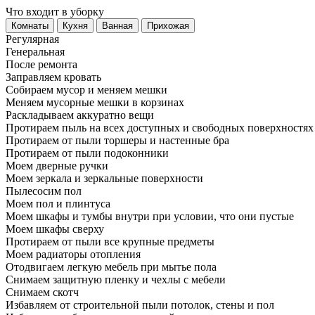
Что входит в уборку
Регу­лярная
Гене­ральная
После ремонта
Заправляем кровать
Собираем мусор и меняем мешки
Меняем мусорные мешки в корзинах
Раскладываем аккуратно вещи
Протираем пыль на всех доступных и свободных поверхностях
Протираем от пыли торшеры и настенные бра
Протираем от пыли подоконники
Моем дверные ручки
Моем зеркала и зеркальные поверхности
Пылесосим пол
Моем пол и плинтуса
Моем шкафы и тумбы внутри при условии, что они пустые
Моем шкафы сверху
Протираем от пыли все крупные предметы
Моем радиаторы отопления
Отодвигаем легкую мебель при мытье пола
Снимаем защитную пленку и чехлы с мебели
Снимаем скотч
Избавляем от строительной пыли потолок, стены и пол