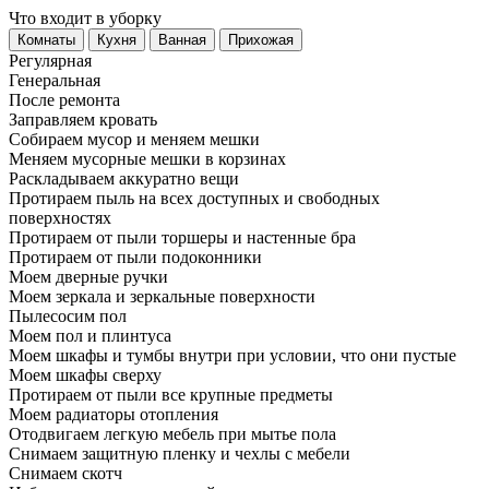
Что входит в уборку
Регу­лярная
Гене­ральная
После ремонта
Заправляем кровать
Собираем мусор и меняем мешки
Меняем мусорные мешки в корзинах
Раскладываем аккуратно вещи
Протираем пыль на всех доступных и свободных
поверхностях
Протираем от пыли торшеры и настенные бра
Протираем от пыли подоконники
Моем дверные ручки
Моем зеркала и зеркальные поверхности
Пылесосим пол
Моем пол и плинтуса
Моем шкафы и тумбы внутри при условии, что они пустые
Моем шкафы сверху
Протираем от пыли все крупные предметы
Моем радиаторы отопления
Отодвигаем легкую мебель при мытье пола
Снимаем защитную пленку и чехлы с мебели
Снимаем скотч