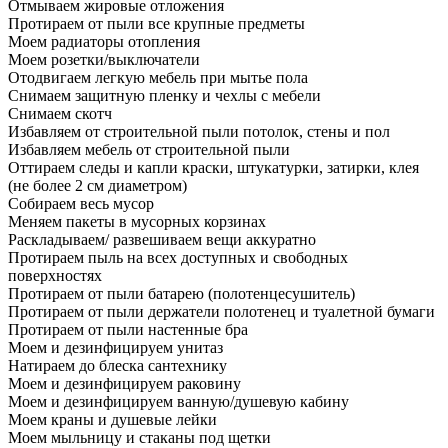
Отмываем жировые отложения
Протираем от пыли все крупные предметы
Моем радиаторы отопления
Моем розетки/выключатели
Отодвигаем легкую мебель при мытье пола
Снимаем защитную пленку и чехлы с мебели
Снимаем скотч
Избавляем от строительной пыли потолок, стены и пол
Избавляем мебель от строительной пыли
Оттираем следы и капли краски, штукатурки, затирки, клея
(не более 2 см диаметром)
Собираем весь мусор
Меняем пакеты в мусорных корзинах
Раскладываем/ развешиваем вещи аккуратно
Протираем пыль на всех доступных и свободных
поверхностях
Протираем от пыли батарею (полотенцесушитель)
Протираем от пыли держатели полотенец и туалетной бумаги
Протираем от пыли настенные бра
Моем и дезинфицируем унитаз
Натираем до блеска сантехнику
Моем и дезинфицируем раковину
Моем и дезинфицируем ванную/душевую кабину
Моем краны и душевые лейки
Моем мыльницу и стаканы под щетки