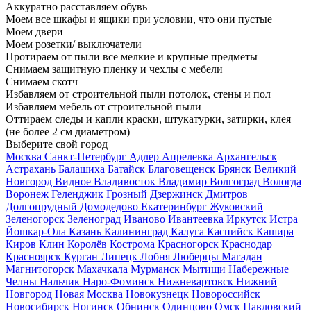
Аккуратно расставляем обувь
Моем все шкафы и ящики при условии, что они пустые
Моем двери
Моем розетки/ выключатели
Протираем от пыли все мелкие и крупные предметы
Снимаем защитную пленку и чехлы с мебели
Снимаем скотч
Избавляем от строительной пыли потолок, стены и пол
Избавляем мебель от строительной пыли
Оттираем следы и капли краски, штукатурки, затирки, клея
(не более 2 см диаметром)
Выберите свой город
Москва
Санкт-Петербург
Адлер
Апрелевка
Архангельск
Астрахань
Балашиха
Батайск
Благовещенск
Брянск
Великий
Новгород
Видное
Владивосток
Владимир
Волгоград
Вологда
Воронеж
Геленджик
Грозный
Дзержинск
Дмитров
Долгопрудный
Домодедово
Екатеринбург
Жуковский
Зеленогорск
Зеленоград
Иваново
Ивантеевка
Иркутск
Истра
Йошкар-Ола
Казань
Калининград
Калуга
Каспийск
Кашира
Киров
Клин
Королёв
Кострома
Красногорск
Краснодар
Красноярск
Курган
Липецк
Лобня
Люберцы
Магадан
Магнитогорск
Махачкала
Мурманск
Мытищи
Набережные
Челны
Нальчик
Наро-Фоминск
Нижневартовск
Нижний
Новгород
Новая Москва
Новокузнецк
Новороссийск
Новосибирск
Ногинск
Обнинск
Одинцово
Омск
Павловский