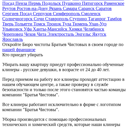
Посад
Пенза
Пермь
Подольск
Пушкино
Пятигорск
Раменское
Реутов
Ростов-на-Дону
Рязань
Самара
Саранск
Саратов
Сергиев Посад
Серпухов
Симферополь
Смоленск
Солнечногорск
Сочи
Ставрополь
Ступино
Таганрог
Тамбов
Тверь
Тольятти
Томск
Троицк
Тула
Тюмень
Улан-Удэ
Ульяновск
Уфа
Ханты-Мансийск
Химки
Челябинск
Череповец
Чехов
Чита
Электросталь
Энгельс
Якутск
Ярославль
Откройте Бюро чистоты Братьев Чистовых в своем городе по
нашей франшизе
Кто приедет убирать
Убирать вашу квартиру приедут профессионально обученные
клинеры - русские девушки, в возрасте от 24 до 40 лет.
Перед приемом на работу все клинеры проходят аттестацию в
нашем обучающем центре, а также проверку в службе
безопасности и только после этого становятся частью команды
компании "Братья Чистовы".
Все клинеры работают исключительно в форме с логотипом
компании "Братья Чистовы".
Уборка производится с помощью профессиональных
технических и химический средств, которые наши клинеры