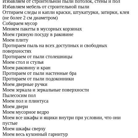
Избавляем от строительной пыли потолок, стены и пол
Избавляем мебель от строительной пыли
Оттираем следы и капли краски, штукатурки, затирки, клея
(не более 2 см диаметром)
Собираем мусор
Меняем пакеты в мусорных корзинах
Моем грязную посуду в раковине
Моем плиту
Протираем пыль на всех доступных и свободных
поверхностях
Протираем от пыли столешницы
Моем стол и стулья
Моем раковину и кран
Протираем от пыли настенные бра
Протираем от пыли подоконники
Моем дверные ручки
Моем зеркала и зеркальные поверхности
Пылесосим пол
Моем пол и плинтуса
Моем двери
Моем мусорное ведро
Моем все шкафы и ящики внутри при условии, что они
пустые
Моем шкафы сверху
Моем весь кухонный гарнитур