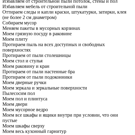
Избавляем от строительной пыли потолок, стены и пол
Избавляем мебель от строительной пыли
Оттираем следы и капли краски, штукатурки, затирки, клея
(не более 2 см диаметром)
Собираем мусор
Меняем пакеты в мусорных корзинах
Моем грязную посуду в раковине
Моем плиту
Протираем пыль на всех доступных и свободных
поверхностях
Протираем от пыли столешницы
Моем стол и стулья
Моем раковину и кран
Протираем от пыли настенные бра
Протираем от пыли подоконники
Моем дверные ручки
Моем зеркала и зеркальные поверхности
Пылесосим пол
Моем пол и плинтуса
Моем двери
Моем мусорное ведро
Моем все шкафы и ящики внутри при условии, что они
пустые
Моем шкафы сверху
Моем весь кухонный гарнитур