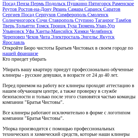
Посад
Пенза
Пермь
Подольск
Пушкино
Пятигорск
Раменское
Реутов
Ростов-на-Дону
Рязань
Самара
Саранск
Саратов
Сергиев Посад
Серпухов
Симферополь
Смоленск
Солнечногорск
Сочи
Ставрополь
Ступино
Таганрог
Тамбов
Тверь
Тольятти
Томск
Троицк
Тула
Тюмень
Улан-Удэ
Ульяновск
Уфа
Ханты-Мансийск
Химки
Челябинск
Череповец
Чехов
Чита
Электросталь
Энгельс
Якутск
Ярославль
Откройте Бюро чистоты Братьев Чистовых в своем городе по
нашей франшизе
Кто приедет убирать
Убирать вашу квартиру приедут профессионально обученные
клинеры - русские девушки, в возрасте от 24 до 40 лет.
Перед приемом на работу все клинеры проходят аттестацию в
нашем обучающем центре, а также проверку в службе
безопасности и только после этого становятся частью команды
компании "Братья Чистовы".
Все клинеры работают исключительно в форме с логотипом
компании "Братья Чистовы".
Уборка производится с помощью профессиональных
технических и химический средств, которые наши клинеры