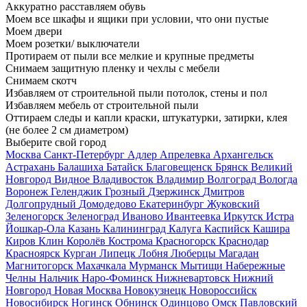
Аккуратно расставляем обувь
Моем все шкафы и ящики при условии, что они пустые
Моем двери
Моем розетки/ выключатели
Протираем от пыли все мелкие и крупные предметы
Снимаем защитную пленку и чехлы с мебели
Снимаем скотч
Избавляем от строительной пыли потолок, стены и пол
Избавляем мебель от строительной пыли
Оттираем следы и капли краски, штукатурки, затирки, клея
(не более 2 см диаметром)
Выберите свой город
Москва
Санкт-Петербург
Адлер
Апрелевка
Архангельск
Астрахань
Балашиха
Батайск
Благовещенск
Брянск
Великий
Новгород
Видное
Владивосток
Владимир
Волгоград
Вологда
Воронеж
Геленджик
Грозный
Дзержинск
Дмитров
Долгопрудный
Домодедово
Екатеринбург
Жуковский
Зеленогорск
Зеленоград
Иваново
Ивантеевка
Иркутск
Истра
Йошкар-Ола
Казань
Калининград
Калуга
Каспийск
Кашира
Киров
Клин
Королёв
Кострома
Красногорск
Краснодар
Красноярск
Курган
Липецк
Лобня
Люберцы
Магадан
Магнитогорск
Махачкала
Мурманск
Мытищи
Набережные
Челны
Нальчик
Наро-Фоминск
Нижневартовск
Нижний
Новгород
Новая Москва
Новокузнецк
Новороссийск
Новосибирск
Ногинск
Обнинск
Одинцово
Омск
Павловский