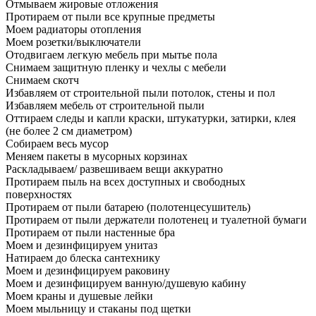
Отмываем жировые отложения
Протираем от пыли все крупные предметы
Моем радиаторы отопления
Моем розетки/выключатели
Отодвигаем легкую мебель при мытье пола
Снимаем защитную пленку и чехлы с мебели
Снимаем скотч
Избавляем от строительной пыли потолок, стены и пол
Избавляем мебель от строительной пыли
Оттираем следы и капли краски, штукатурки, затирки, клея
(не более 2 см диаметром)
Собираем весь мусор
Меняем пакеты в мусорных корзинах
Раскладываем/ развешиваем вещи аккуратно
Протираем пыль на всех доступных и свободных
поверхностях
Протираем от пыли батарею (полотенцесушитель)
Протираем от пыли держатели полотенец и туалетной бумаги
Протираем от пыли настенные бра
Моем и дезинфицируем унитаз
Натираем до блеска сантехнику
Моем и дезинфицируем раковину
Моем и дезинфицируем ванную/душевую кабину
Моем краны и душевые лейки
Моем мыльницу и стаканы под щетки