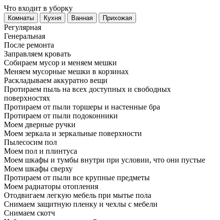
Что входит в уборку
Регу­лярная
Гене­ральная
После ремонта
Заправляем кровать
Собираем мусор и меняем мешки
Меняем мусорные мешки в корзинах
Раскладываем аккуратно вещи
Протираем пыль на всех доступных и свободных
поверхностях
Протираем от пыли торшеры и настенные бра
Протираем от пыли подоконники
Моем дверные ручки
Моем зеркала и зеркальные поверхности
Пылесосим пол
Моем пол и плинтуса
Моем шкафы и тумбы внутри при условии, что они пустые
Моем шкафы сверху
Протираем от пыли все крупные предметы
Моем радиаторы отопления
Отодвигаем легкую мебель при мытье пола
Снимаем защитную пленку и чехлы с мебели
Снимаем скотч